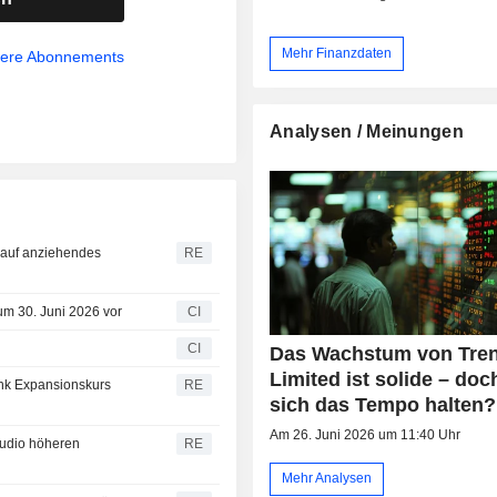
Mehr Finanzdaten
sere Abonnements
Analysen / Meinungen
n auf anziehendes
RE
zum 30. Juni 2026 vor
CI
n
CI
Das Wachstum von Tren
Limited ist solide – doc
ank Expansionskurs
RE
sich das Tempo halten?
Am 26. Juni 2026 um 11:40 Uhr
Zudio höheren
RE
Mehr Analysen