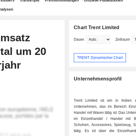
Insiders
Transkripte
Pressemitteilungen
Offizielle Publikationen
nalysen
Chart Trent Limited
umsatz
Dauer
Zeitraum
rtal um 20
TRENT: Dynamischer Chart
jahr
Unternehmensprofil
Trent Limited ist ein in Indien 
Unternehmen, das im Bereich Einz
Handel mit Waren tätig ist. Das Unte
im Einzelhandel / Handel mit Be
Schuhen, Accessoires, Spielzeug, Sp
tätig. Es ist über die Einzelhand