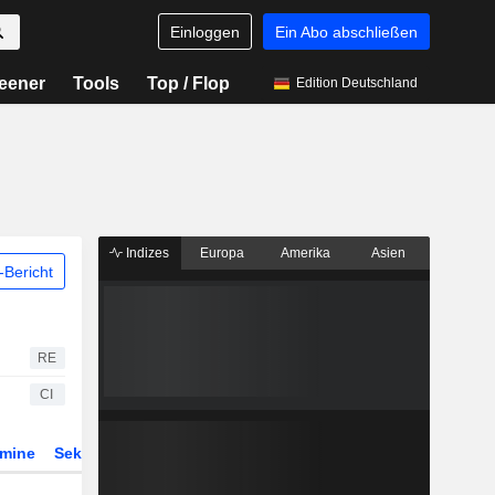
Einloggen
Ein Abo abschließen
eener
Tools
Top / Flop
Edition Deutschland
Indizes
Europa
Amerika
Asien
Bericht
RE
CI
rmine
Sektor
Derivate
ETFs