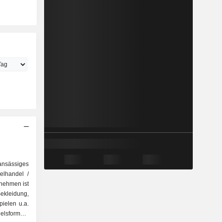
ansässiges
elhandel /
rnehmen ist
kleidung,
ielen u.a.
elsformate