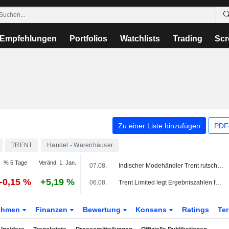
Empfehlungen
Portfolios
Watchlists
Trading
Scr
Zu einer Liste hinzufügen
PDF-
TRENT
Handel - Warenhäuser
% 5 Tage
Veränd. 1. Jan.
07.08.
Indischer Modehändler Trent rutscht ab - Anleger warten auf anziehendes Umsatzwachstum
-0,15 %
+5,19 %
06.08.
Trent Limited legt Ergebniszahlen für das erste Quartal zum 30. Juni 2026 vor
ehmen
Finanzen
Bewertung
Konsens
Ratings
Te