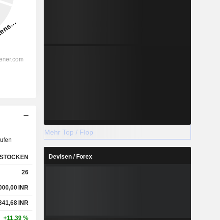
Mehr Top / Flop
ufen
Devisen / Forex
STOCKEN
26
000,00
INR
341,68
INR
+11,39 %