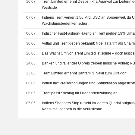
10.07.
Trent Limited ernennt Deepshikha Agarwal zur Leiterin 
Westside
07.07.
Indiens Trent verliert 1,56 Mrd. USD an Börsenwert, da 
Wachstumsbedenken schürt
06.07.
Indischer Fast-Fashion-Haendler Trent meldet 19% Umsa
30.06.
Voltas und Trent geben bekannt: Noel Tata tritt als Chai
26.06.
Das Wachstum von Trent Limited ist solide – doch lässt 
24.06.
Banken und fallender Ölpreis treiben indische Aktien; R
23.06.
Trent Limited ernennt Bahram N. Vakil zum Direktor
08.06.
Indien Inc: Preiserhöhungen und Shrinkflation angesichts
06.05.
Trent passt Stichtag für Dividendenzahlung an
05.05.
Indiens Shoppers Stop rutscht im vierten Quartal aufgru
Konsumausgaben in die Verlustzone