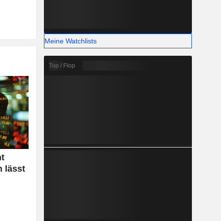
Meine Watchlists
Top / Flop
t
h lässt