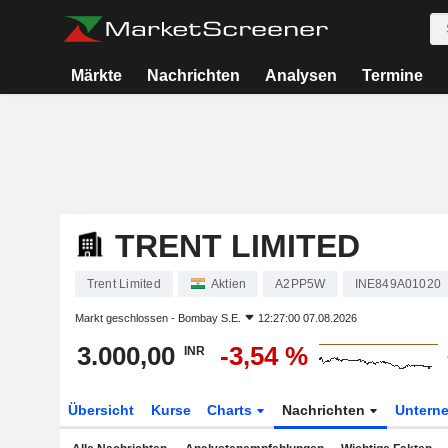
Märkte
Nachrichten
Analysen
Termine
TRENT LIMITED
Trent Limited
Aktien
A2PP5W
INE849A01020
Markt geschlossen -
Bombay S.E.
12:27:00 07.08.2026
3.000,00
-3,54 %
INR
Übersicht
Kurse
Charts
Nachrichten
Untern