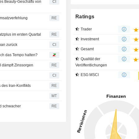
des Beauty-Geschäfts von
CI
Ratings
Umsatzverfehlung
RE
Trader
tzplus im ersten Quartal
RE
Investment
rman zurück
CI
Gesamt
sich das Tempo halten?
Qualität der
Veröffentlichungen
BI dämpft Zinssorgen
RE
ESG MSCI
CI
 des Iran-Konflikts
RE
MT
nd schwacher
RE