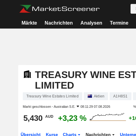
Märkte
Nachrichten
Analysen
Termine
TREASURY WINE ES
LIMITED
Treasury Wine Estates Limited
Aktien
A1H8S1
Markt geschlossen -
Australian S.E.
08:11:29 07.08.2026
%
5,430
+3,23 %
AUD
+1
Übersicht
Kurse
Charts
Nachrichten
Untern