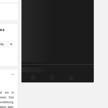
tes
st ein in
ehmen. Das
tellung,
ein tätig.