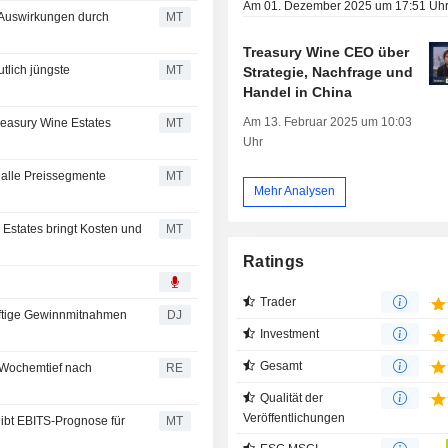
Am 01. Dezember 2025 um 17:51 Uh
e Auswirkungen durch
MT
Treasury Wine CEO über
tlich jüngste
MT
Strategie, Nachfrage und
Handel in China
Am 13. Februar 2025 um 10:03
reasury Wine Estates
MT
Uhr
r alle Preissegmente
MT
Mehr Analysen
Estates bringt Kosten und
MT
Ratings
Trader
ftige Gewinnmitnahmen
DJ
Investment
Gesamt
 Wochemtief nach
RE
Qualität der
Veröffentlichungen
gibt EBITS-Prognose für
MT