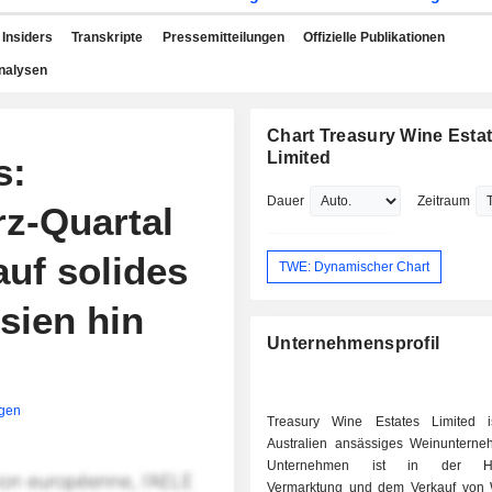
Insiders
Transkripte
Pressemitteilungen
Offizielle Publikationen
nalysen
Chart Treasury Wine Esta
Limited
s:
Dauer
Zeitraum
z-Quartal
auf solides
TWE: Dynamischer Chart
sien hin
Unternehmensprofil
igen
Treasury Wine Estates Limited i
Australien ansässiges Weinuntern
Unternehmen ist in der Hers
Vermarktung und dem Verkauf von W