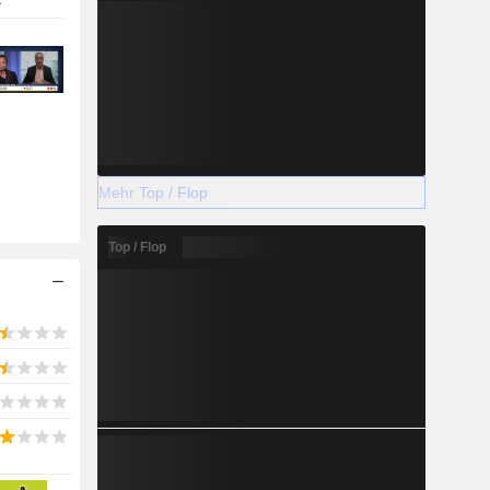
r
Mehr Top / Flop
Top / Flop