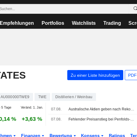
Empfehlungen
Portfolios
Watchlists
Trading
Scr
TATES
Zu einer Liste hinzufügen
PDF-
AU000000TWE9
TWE
Distillerien / Weinbau
 5 Tage
Veränd. 1. Jan.
07.08.
Australische Aktien geben nach Rekordhochs nach - steigende Ölpreise schüren Vorsicht
0,14 %
+3,63 %
07.08.
Fehlender Preisanstieg bei Penfolds-Release 2026 von Treasury Wine Estates ist 'kein gutes Zeichen' für Luxusmarke, sagt Jefferies
ehmen
Finanzen
Bewertung
Konsens
Ratings
Te