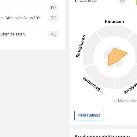
ESG MSCI
DJ
ds - Aktie schießt um 13%
RE
Osten belasten,
RE
Mehr Ratings
Analystenschätzungen