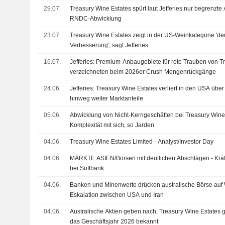
29.07.
Treasury Wine Estates spürt laut Jefferies nur begrenzt
RNDC-Abwicklung
23.07.
Treasury Wine Estates zeigt in der US-Weinkategorie 'deu
Verbesserung', sagt Jefferies
16.07.
Jefferies: Premium-Anbaugebiete für rote Trauben von T
verzeichneten beim 2026er Crush Mengenrückgänge
24.06.
Jefferies: Treasury Wine Estates verliert in den USA übe
hinweg weiter Marktanteile
05.06.
Abwicklung von Nicht-Kerngeschäften bei Treasury Wine 
Komplexität mit sich, so Jarden
04.06.
Treasury Wine Estates Limited - Analyst/Investor Day
04.06.
MÄRKTE ASIEN/Börsen mit deutlichen Abschlägen - Krä
bei Softbank
04.06.
Banken und Minenwerte drücken australische Börse auf
Eskalation zwischen USA und Iran
04.06.
Australische Aktien geben nach; Treasury Wine Estates 
das Geschäftsjahr 2026 bekannt