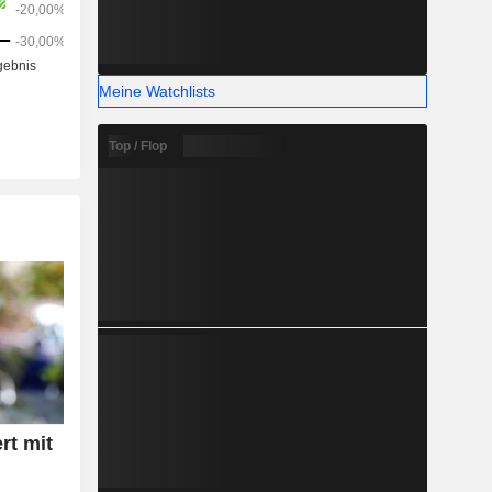
Meine Watchlists
Top / Flop
rt mit