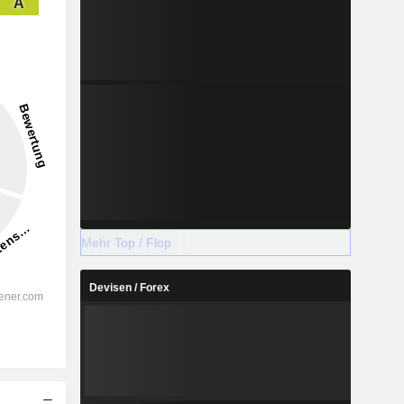
A
Mehr Top / Flop
Devisen / Forex