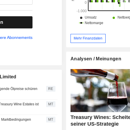
en
sere Abonnements
Mehr Finanzdaten
Analysen / Meinungen
Limited
igende Ölpreise schüren
RE
reasury Wine Estates ist
MT
Treasury Wines: Scheite
en Marktbedingungen
MT
seiner US-Strategie