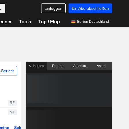
Einloggen
Ein Abo abschließen
eener
Tools
Top / Flop
Edition Deutschland
Indizes
Europa
Amerika
Asien
Bericht
RE
MT
rmine
Sektor
Derivate
ETFs