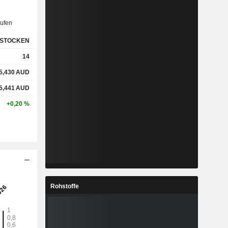
ufen
STOCKEN
14
5,430
AUD
5,441
AUD
+0,20 %
Rohstoffe