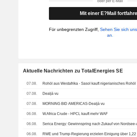
oder per E-Mail
Mit einer E?Mail fortfahr
Für unbegrenzten Zugriff,
Sehen Sie sich un
an.
Aktuelle Nachrichten zu TotalEnergies SE
07.08.
Rohöl aus Westafrika - Sasol kauft nigerianisches Rohöl
07.08.
Dealjà vu
07.08.
MORNING BID AMERICAS-Dealjà vu
06.08.
W.Africa Crude - HPCL kauft mehr WAF
06.08.
Serica Energy: Gewinnspring nach Zukauf von Nordsee-
06.08.
RWE und Trump-Regierung erzielen Einigung über 1,22