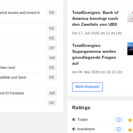
TotalEnergies: Bank of
wind leases and invest in
RE
America beruhigt nach
den Zweifeln von UBS
RE
Am 17. Juli 2026 um 12:44 Uhr
RE
TotalEnergies-
DP
Supergewinne werfen
grundlegende Fragen
AW
auf
chten sind
RE
Am 06. Mai 2026 um 16:13 Uhr
tilität und Spot-
RE
Mehr Analysen
nd KI-Fantasie
AW
DP
Ratings
Trader
Investment