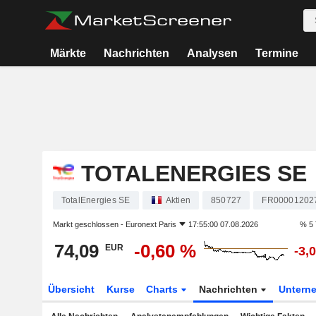
Märkte
Nachrichten
Analysen
Termine
TOTALENERGIES SE
TotalEnergies SE
Aktien
850727
FR00001202
Markt geschlossen -
Euronext Paris
17:55:00 07.08.2026
% 5 
74,09
-0,60 %
EUR
-3,
Übersicht
Kurse
Charts
Nachrichten
Untern