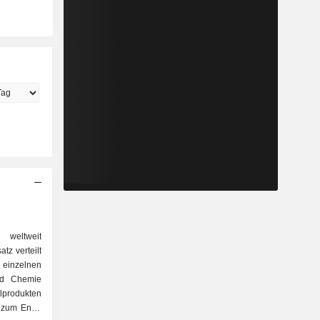
 weltweit
tz verteilt
inzelnen
lprodukten
t zum Ende