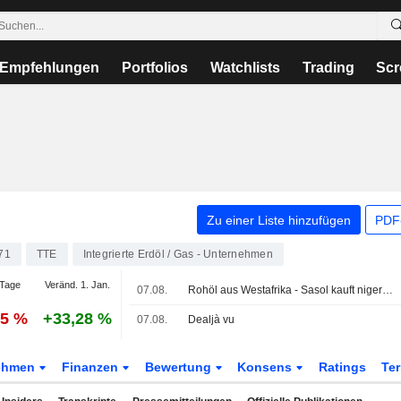
Empfehlungen
Portfolios
Watchlists
Trading
Scr
Zu einer Liste hinzufügen
PDF-
71
TTE
Integrierte Erdöl / Gas - Unternehmen
Tage
Veränd. 1. Jan.
07.08.
Rohöl aus Westafrika - Sasol kauft nigerianisches Rohöl
05 %
+33,28 %
07.08.
Dealjà vu
ehmen
Finanzen
Bewertung
Konsens
Ratings
Te