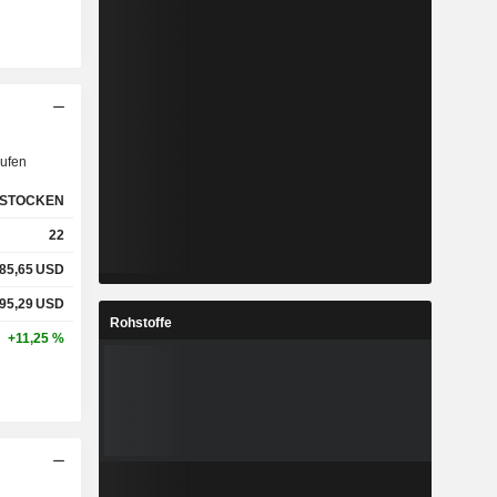
ufen
STOCKEN
22
85,65
USD
95,29
USD
Rohstoffe
+11,25 %