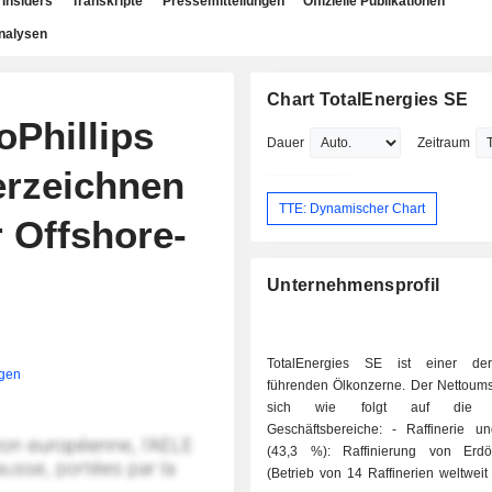
Insiders
Transkripte
Pressemitteilungen
Offizielle Publikationen
nalysen
Chart TotalEnergies SE
oPhillips
Dauer
Zeitraum
erzeichnen
TTE: Dynamischer Chart
 Offshore-
Unternehmensprofil
TotalEnergies SE ist einer der
igen
führenden Ölkonzerne. Der Nettoumsa
sich wie folgt auf die e
Geschäftsbereiche: - Raffinerie und Chemie
(43,3 %): Raffinierung von Erdö
(Betrieb von 14 Raffinerien weltwei