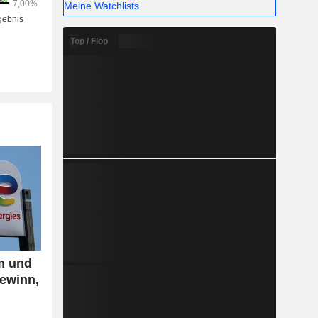
Meine Watchlists
Top / Flop
m und
Gewinn,