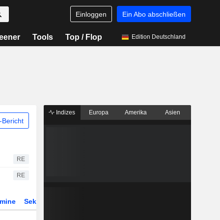
Einloggen
Ein Abo abschließen
eener
Tools
Top / Flop
Edition Deutschland
Indizes
Europa
Amerika
Asien
Bericht
RE
RE
rmine
Sektor
Derivate
ETFs