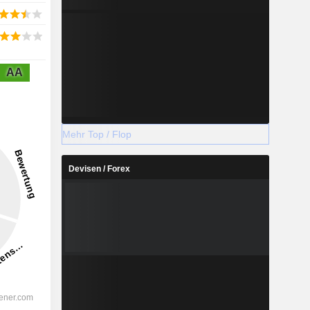
AA
Mehr Top / Flop
Devisen / Forex