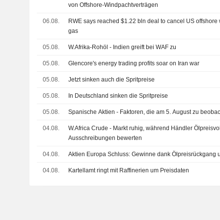
von Offshore-Windpachtverträgen
06.08.
RWE says reached $1.22 bln deal to cancel US offshore 
gas
05.08.
W.Afrika-Rohöl - Indien greift bei WAF zu
05.08.
Glencore's energy trading profits soar on Iran war
05.08.
Jetzt sinken auch die Spritpreise
05.08.
In Deutschland sinken die Spritpreise
05.08.
Spanische Aktien - Faktoren, die am 5. August zu beoba
04.08.
W.Africa Crude - Markt ruhig, während Händler Ölpreisvola
Ausschreibungen bewerten
04.08.
Aktien Europa Schluss: Gewinne dank Ölpreisrückgang u
04.08.
Kartellamt ringt mit Raffinerien um Preisdaten