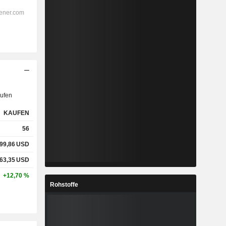
ufen
KAUFEN
56
99,86
USD
63,35
USD
+12,70 %
Rohstoffe