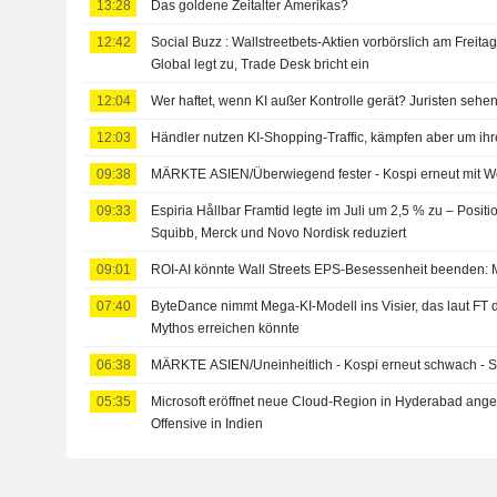
13:28
Das goldene Zeitalter Amerikas?
12:42
Social Buzz : Wallstreetbets-Aktien vorbörslich am Freita
Global legt zu, Trade Desk bricht ein
12:04
Wer haftet, wenn KI außer Kontrolle gerät? Juristen sehe
12:03
Händler nutzen KI-Shopping-Traffic, kämpfen aber um i
09:38
MÄRKTE ASIEN/Überwiegend fester - Kospi erneut mit W
09:33
Espiria Hållbar Framtid legte im Juli um 2,5 % zu – Positi
Squibb, Merck und Novo Nordisk reduziert
09:01
ROI-AI könnte Wall Streets EPS-Besessenheit beenden: M
07:40
ByteDance nimmt Mega-KI-Modell ins Visier, das laut FT
Mythos erreichen könnte
06:38
MÄRKTE ASIEN/Uneinheitlich - Kospi erneut schwach - S
05:35
Microsoft eröffnet neue Cloud-Region in Hyderabad ange
Offensive in Indien