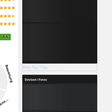
AA
Mehr Top / Flop
Devisen / Forex