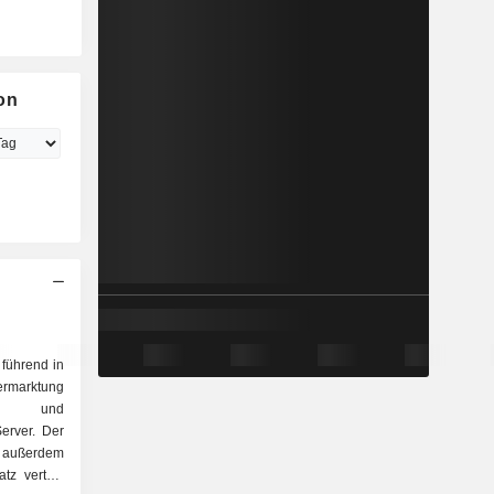
on
 führend in
ermarktung
en und
erver. Der
t außerdem
z verteilt