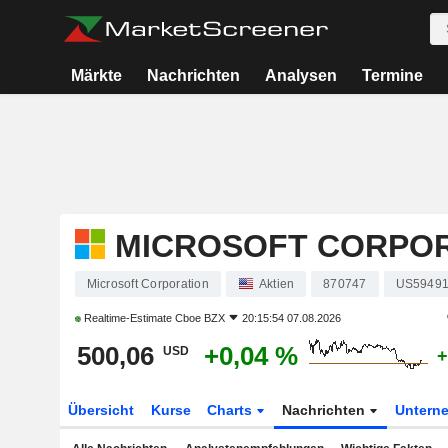
Märkte
Nachrichten
Analysen
Termine
MICROSOFT CORPO
Microsoft Corporation
Aktien
870747
US59491
Realtime-Estimate
Cboe BZX
20:15:54 07.08.2026
500,06
+0,04 %
USD
+
Übersicht
Kurse
Charts
Nachrichten
Untern