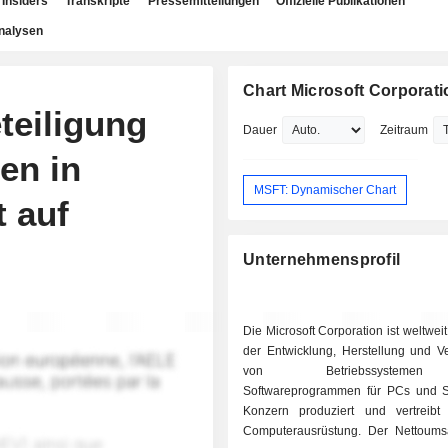
Insiders
Transkripte
Pressemitteilungen
Offizielle Publikationen
nalysen
Chart Microsoft Corporati
teiligung
Dauer
Zeitraum
en in
MSFT: Dynamischer Chart
t auf
Unternehmensprofil
Die Microsoft Corporation ist weltweit
der Entwicklung, Herstellung und V
von Betriebssystem
Softwareprogrammen für PCs und S
Konzern produziert und vertreib
Computerausrüstung. Der Nettoumsat