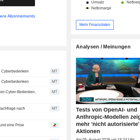
sere Abonnements
Mehr Finanzdaten
Analysen / Meinungen
en Cyberbedenken
MT
en Cyberbedenken
MT
egen Cyber-Bedenken,
MT
 Nachfrage nach
MT
Tests von OpenAI- und
Anthropic-Modellen zei
mehr 'nicht autorisierte'
 und eine Prise
Aktionen
Am 05. August 2026 um 16:24 Uhr