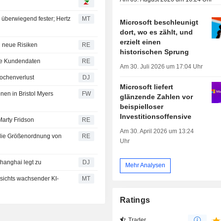
g überwiegend fester; Hertz
MT
Microsoft beschleunigt
dort, wo es zählt, und
erzielt einen
n neue Risiken
RE
historischen Sprung
hre Kundendaten
RE
Am 30. Juli 2026 um 17:04 Uhr
ochenverlust
DJ
Microsoft liefert
onen in Bristol Myers
FW
glänzende Zahlen vor
beispielloser
Investitionsoffensive
arty Fridson
RE
Am 30. April 2026 um 13:24
 die Größenordnung von
RE
Uhr
hanghai legt zu
DJ
Mehr Analysen
sichts wachsender KI-
MT
Ratings
Trader