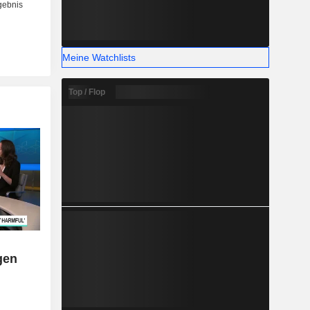
Meine Watchlists
Top / Flop
gen