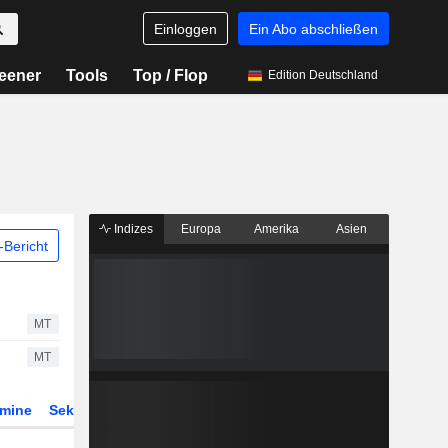
Einloggen
Ein Abo abschließen
eener
Tools
Top / Flop
Edition Deutschland
Indizes
Europa
Amerika
Asien
Bericht
MT
MT
rmine
Sektor
Derivate
ETFs