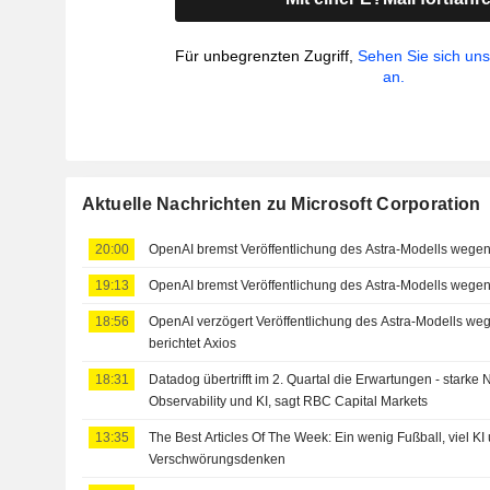
Für unbegrenzten Zugriff,
Sehen Sie sich un
an.
Aktuelle Nachrichten zu Microsoft Corporation
20:00
OpenAI bremst Veröffentlichung des Astra-Modells weg
19:13
OpenAI bremst Veröffentlichung des Astra-Modells weg
18:56
OpenAI verzögert Veröffentlichung des Astra-Modells w
berichtet Axios
18:31
Datadog übertrifft im 2. Quartal die Erwartungen - starke
Observability und KI, sagt RBC Capital Markets
13:35
The Best Articles Of The Week: Ein wenig Fußball, viel KI
Verschwörungsdenken