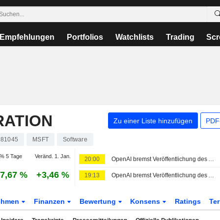
Empfehlungen
Portfolios
Watchlists
Trading
Scr
RATION
Zu einer Liste hinzufügen
PDF-
81045
MSFT
Software
% 5 Tage
Veränd. 1. Jan.
20:00
OpenAI bremst Veröffentlichung des Astra-Modells wegen Cyberbedenken
7,67 %
+3,46 %
19:13
OpenAI bremst Veröffentlichung des Astra-Modells wegen Cyberbedenken
ehmen
Finanzen
Bewertung
Konsens
Ratings
Te