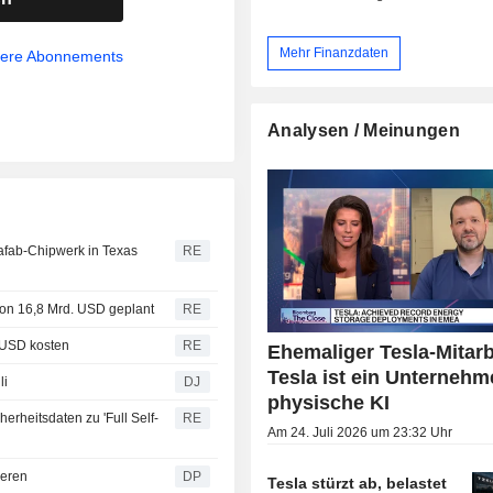
Mehr Finanzdaten
sere Abonnements
Analysen / Meinungen
afab-Chipwerk in Texas
RE
 von 16,8 Mrd. USD geplant
RE
0 USD kosten
RE
Ehemaliger Tesla-Mitarb
Tesla ist ein Unternehm
li
DJ
physische KI
erheitsdaten zu 'Full Self-
RE
Am 24. Juli 2026 um 23:32 Uhr
ieren
DP
Tesla stürzt ab, belastet