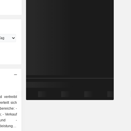
d vertreibt
rteilt sich
bereiche: -
auf
- und -