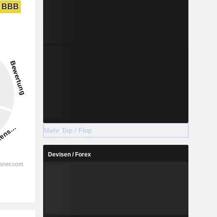
BBB
Mehr Top / Flop
Devisen / Forex