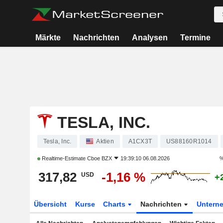
Märkte
Nachrichten
Analysen
Termine
TESLA, INC.
Tesla, Inc.
Aktien
A1CX3T
US88160R1014
Realtime-Estimate
Cboe BZX
19:39:10 06.08.2026
%
317,82
-1,16 %
USD
+
Übersicht
Kurse
Charts
Nachrichten
Untern