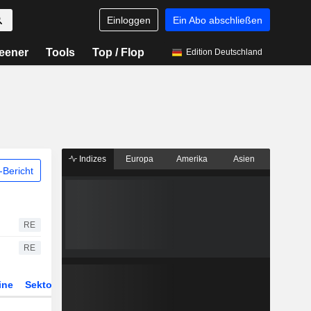
Einloggen
Ein Abo abschließen
eener
Tools
Top / Flop
Edition Deutschland
Indizes
Europa
Amerika
Asien
Bericht
RE
RE
ine
Sektor
Derivate
ETFs