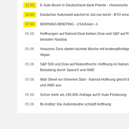
12:03
E-Auto-Boom in Deutschland dank Prämie - chinesische He
10:40
Deutscher Automarkt wächst im Juli nur leicht - BYD ern
07:46
MORNING BRIEFING - USA/Asien -2-
05.08.
Hoffnungen auf Nahost-Deal treiben Dow und S&P auf
belasten Nasdaq
05.08.
Amazons Zoox startet nächste Woche mit kostenpflichtig
Vegas
05.08.
S&P 500 und Dow auf Rekordhochs: Hoffnung im Nahen 
Belastung durch SpaceX und AMD
05.08.
Wall Street vor höherem Start - Nahost-Hoffnung gleich
und AMD aus
05.08.
Schon mehr als 100.000 Anträge auf E-Auto-Förderung
05.08.
Ifo-Institut: Die Autoindustrie schöpft Hoffnung