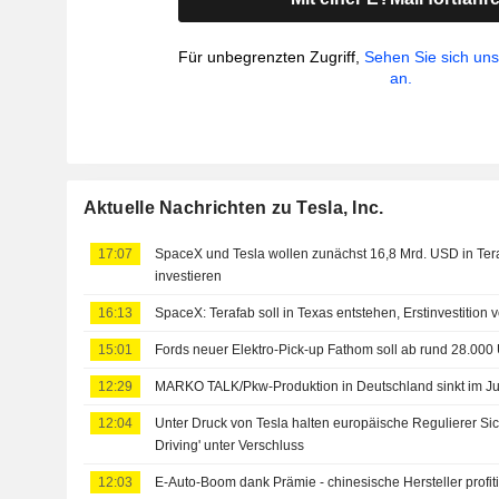
Für unbegrenzten Zugriff,
Sehen Sie sich un
an.
Aktuelle Nachrichten zu Tesla, Inc.
17:07
SpaceX und Tesla wollen zunächst 16,8 Mrd. USD in Ter
investieren
16:13
SpaceX: Terafab soll in Texas entstehen, Erstinvestition
15:01
Fords neuer Elektro-Pick-up Fathom soll ab rund 28.00
12:29
MARKO TALK/Pkw-Produktion in Deutschland sinkt im Ju
12:04
Unter Druck von Tesla halten europäische Regulierer Sich
Driving' unter Verschluss
12:03
E-Auto-Boom dank Prämie - chinesische Hersteller profit