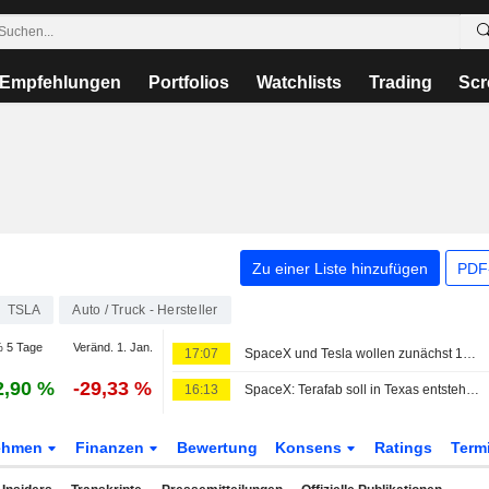
Empfehlungen
Portfolios
Watchlists
Trading
Scr
Zu einer Liste hinzufügen
PDF-
TSLA
Auto / Truck - Hersteller
 5 Tage
Veränd. 1. Jan.
17:07
SpaceX und Tesla wollen zunächst 16,8 Mrd. USD in Terafab-Chipwerk in Texas investieren
2,90 %
-29,33 %
16:13
SpaceX: Terafab soll in Texas entstehen, Erstinvestition von 16,8 Mrd. USD geplant
ehmen
Finanzen
Bewertung
Konsens
Ratings
Term