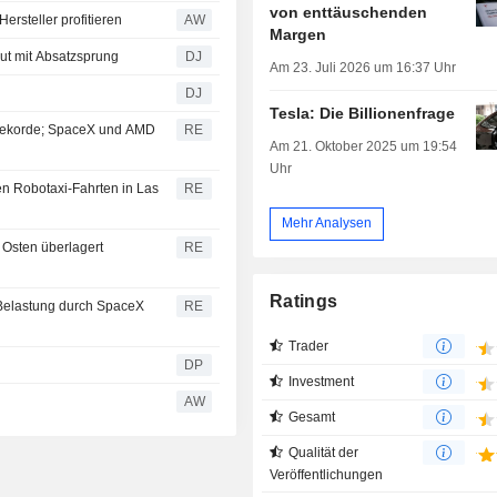
von enttäuschenden
rsteller profitieren
AW
Margen
eut mit Absatzsprung
DJ
Am 23. Juli 2026 um 16:37 Uhr
DJ
Tesla: Die Billionenfrage
 Rekorde; SpaceX und AMD
RE
Am 21. Oktober 2025 um 19:54
Uhr
en Robotaxi-Fahrten in Las
RE
Mehr Analysen
Osten überlagert
RE
Ratings
t Belastung durch SpaceX
RE
Trader
DP
Investment
AW
Gesamt
Qualität der
Veröffentlichungen