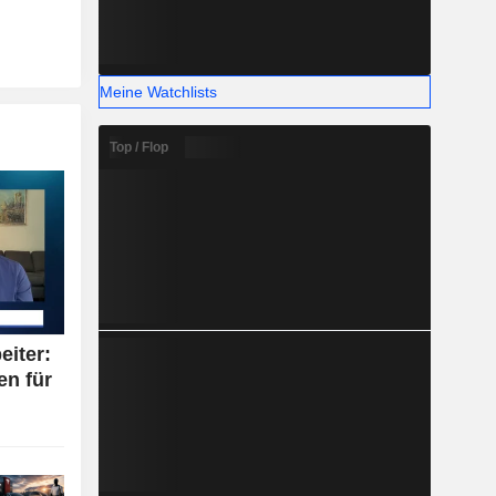
Meine Watchlists
Top / Flop
eiter:
en für