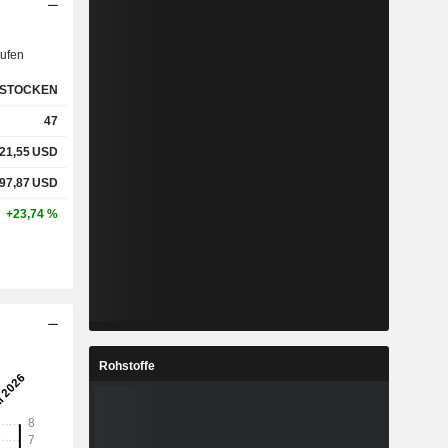
ufen
STOCKEN
47
21,55
USD
97,87
USD
+23,74 %
Rohstoffe