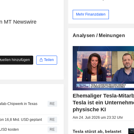
Mehr Finanzdaten
von MT Newswire
Analysen / Meinungen
uellen hinzufügen
Teilen
Ehemaliger Tesla-Mitarb
Tesla ist ein Unternehm
afab-Chipwerk in Texas
RE
physische KI
Am 24. Juli 2026 um 23:32 Uhr
 von 16,8 Mrd. USD geplant
RE
0 USD kosten
RE
Tesla stürzt ab, belastet