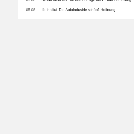
05.08.
Schon mehr als 100.000 Anträge auf E-Auto-Förderung
05.08.
Ifo-Institut: Die Autoindustrie schöpft Hoffnung