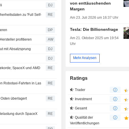
von enttäuschenden
li
DJ
Margen
erheitsdaten zu 'Full Self-
RE
Am 23. Juli 2026 um 16:37 Uhr
Tesla: Die Billionenfrage
ieren
DP
Am 21. Oktober 2025 um 19:54
rsteller profitieren
AW
Uhr
eut mit Absatzsprung
DJ
Mehr Analysen
DJ
 Rekorde; SpaceX und AMD
RE
Ratings
en Robotaxi-Fahrten in Las
RE
Trader
Osten überlagert
RE
Investment
Gesamt
t Belastung durch SpaceX
RE
Qualität der
Veröffentlichungen