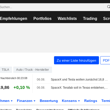
Empfehlungen
Portfolios
Watchlists
Trading
Scr
Zu einer Liste hinzufügen
PDF-
TSLA
Auto / Truck - Hersteller
Nachbörslich
00:23:08
06.08.
SpaceX und Tesla wollen zunächst 16,8 Mrd. USD in Terafab-Chipwerk in Texas investieren
19,86
+0,10 %
06.08.
SpaceX: Terafab soll in Texas entstehen, Erstinvestition von 16,8 Mrd. USD geplant
ehmen
Finanzen
Bewertung
Konsens
Ratings
Term