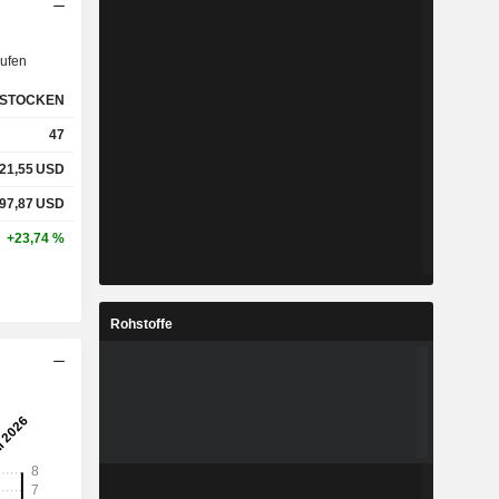
ufen
STOCKEN
47
21,55
USD
97,87
USD
+23,74 %
Rohstoffe