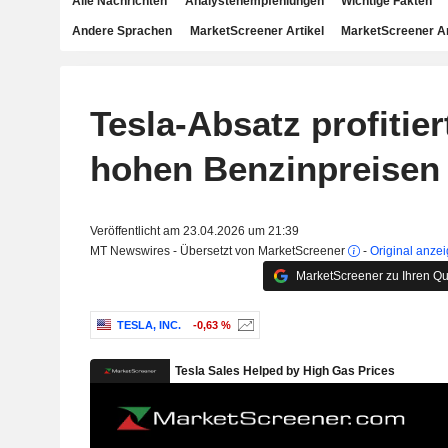
Alle Nachrichten
Analystenempfehlungen
Wichtige Fakten
Andere Sprachen
MarketScreener Artikel
MarketScreener A
Tesla-Absatz profitier
hohen Benzinpreisen
Veröffentlicht am 23.04.2026 um 21:39
MT Newswires - Übersetzt von MarketScreener
-
Original anze
MarketScreener zu Ihren Qu
TESLA, INC.
-0,63 %