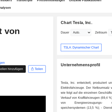
Insiders
Transkripte
Pressemitteilungen
Offizielle Publikationen
nalysen
Chart Tesla, Inc.
t von
Dauer
Zeitraum
TSLA: Dynamischer Chart
igen
Unternehmensprofil
ellen hinzufügen
Teilen
Tesla, Inc. entwickelt, produziert un
Elektrofahrzeuge. Der Nettoumsatz ve
wie folgt auf die einzelnen Geschäfts
Verkauf von Kraftfahrzeugen (69,4 %); - Verk
von Energieerzeugungs
speichersystemen (13,5 %); - Dienstleistungen