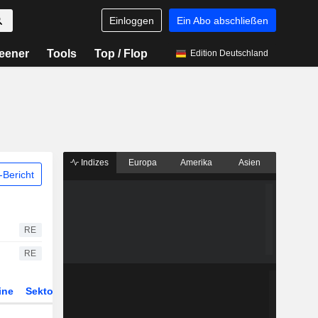
Einloggen
Ein Abo abschließen
eener
Tools
Top / Flop
Edition Deutschland
Indizes
Europa
Amerika
Asien
Bericht
RE
RE
ine
Sektor
Derivate
ETFs