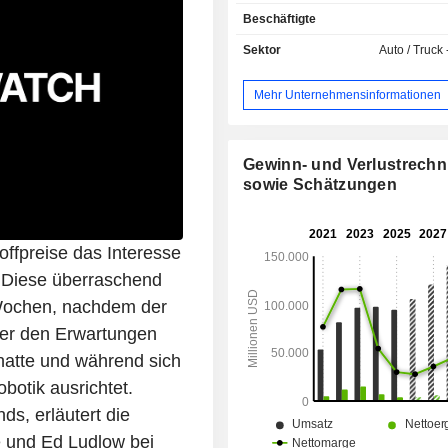
(13,2 %): hauptsächlich Wart
Beschäftigte
Reparaturdienstleistungen. D
entwickelt auch den Verk
Sektor
Auto / Truck 
Antriebsstrangkomponen
Elektrofahrzeuge; - Autokredite (2,1 %); -
Mehr Unternehmensinformationen
Autoleasing (1,8 %). Ende 2025 verfügte die
Gruppe über acht Produktionsstät
Vereinigten Staaten (5), Chin
Deutschland. Der Nettoumsatz verteilt sich
Gewinn- und Verlustrech
geografisch wie folgt: Vereinigte St
sowie Schätzungen
%), China (22,1 %) und Sonstige (27,
offpreise das Interesse
. Diese überraschend
 Wochen, nachdem der
nter den Erwartungen
hatte und während sich
botik ausrichtet.
ds, erläutert die
 und Ed Ludlow bei