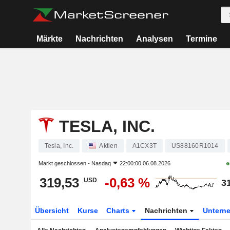
Märkte
Nachrichten
Analysen
Termine
TESLA, INC.
Tesla, Inc.
Aktien
A1CX3T
US88160R1014
Markt geschlossen -
Nasdaq
22:00:00 06.08.2026
319,53
-0,63 %
USD
3
Übersicht
Kurse
Charts
Nachrichten
Untern