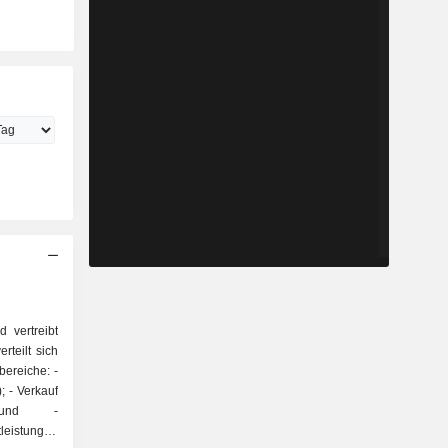
d vertreibt
rteilt sich
bereiche: -
auf
- und -