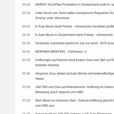
06.08.
MARKO TALK/Pkw-Produktion in Deutschland sinkt im Ju
06.08.
Unter Druck von Tesla halten europäische Regulierer Sich
Driving' unter Verschluss
06.08.
E-Auto-Boom dank Prämie - chinesische Hersteller profit
06.08.
E-Auto-Boom in Deutschland dank Prämie - chinesische He
06.08.
Deutscher Automarkt wächst im Juli nur leicht - BYD ern
06.08.
MORNING BRIEFING - USA/Asien -2-
05.08.
Hoffnungen auf Nahost-Deal treiben Dow und S&P auf
belasten Nasdaq
05.08.
Amazons Zoox startet nächste Woche mit kostenpflichtig
Vegas
05.08.
S&P 500 und Dow auf Rekordhochs: Hoffnung im Nahen 
Belastung durch SpaceX und AMD
05.08.
Wall Street vor höherem Start - Nahost-Hoffnung gleich
und AMD aus