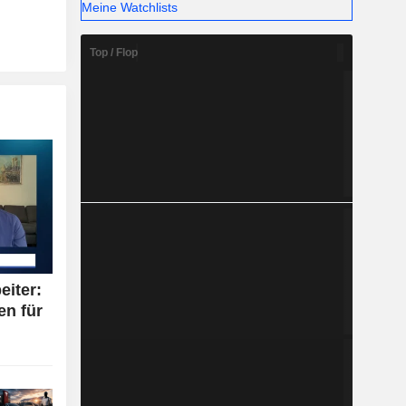
Meine Watchlists
Top / Flop
eiter:
en für