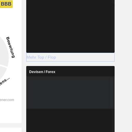
BBB
Mehr Top / Flop
Devisen / Forex