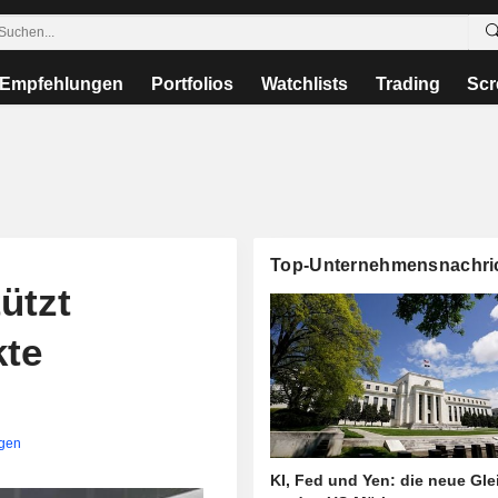
Empfehlungen
Portfolios
Watchlists
Trading
Scr
Top-Unternehmensnachri
ützt
kte
igen
KI, Fed und Yen: die neue Gl