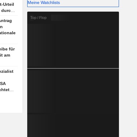
Meine Watchlists
-Urteil
 durch
Top / Flop
Antrag
en
ationale
eibe für
it am
ialist
USA
chtet