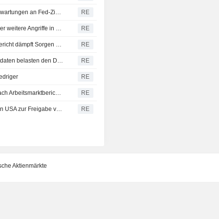
Dollar fällt: Schwache US-Arbeitsmarktdaten dämpfen Erwartungen an Fed-Zinserhöhung
RE
CBOT-Weizen erholt sich, da USD nachgibt - Berichte über weitere Angriffe in der Schwarzmeerzone
RE
S&P schließt auf Rekordhoch - schwacher Arbeitsmarktbericht dämpft Sorgen vor Zinserhöhung
RE
Latam-Währungen legen zu: Schwache US-Arbeitsmarktdaten belasten den Dollar, Aktien uneinheitlich
RE
edriger
RE
TREASURIES-Renditen von US-Staatsanleihen fallen nach Arbeitsmarktbericht - Zinserhöhungswetten gedämpft
RE
Mexikanischer Avocado-Verband meldet Einigung mit den USA zur Freigabe von Lieferungen
RE
ische Aktienmärkte