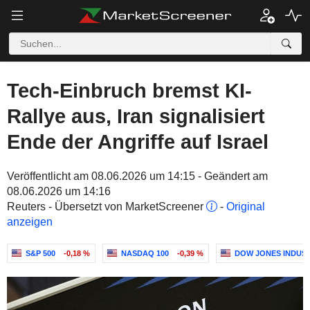
Tech-Einbruch bremst KI-
Rallye aus, Iran signalisiert
Ende der Angriffe auf Israel
Veröffentlicht am 08.06.2026 um 14:15 - Geändert am
08.06.2026 um 14:16
Reuters - Übersetzt von MarketScreener
-
Original
anzeigen
S&P 500
-0,18 %
NASDAQ 100
-0,39 %
DOW JONES INDUS