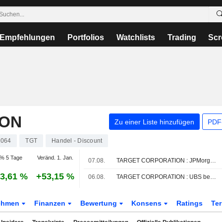
Empfehlungen
Portfolios
Watchlists
Trading
Scr
ION
Zu einer Liste hinzufügen
PDF-
064
TGT
Handel - Discount
% 5 Tage
Veränd. 1. Jan.
07.08.
TARGET CORPORATION : JPMorgan Chase bekräftigt seine Kaufempfehlung
3,61 %
+53,15 %
06.08.
TARGET CORPORATION : UBS behält die Bewertung Kaufen bei
ehmen
Finanzen
Bewertung
Konsens
Ratings
Te