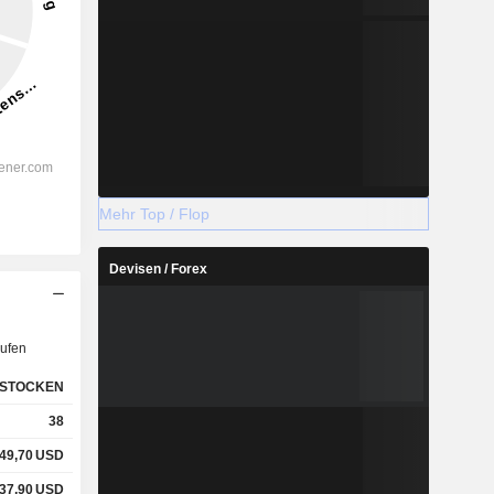
Mehr Top / Flop
Devisen / Forex
ufen
STOCKEN
38
49,70
USD
37,90
USD