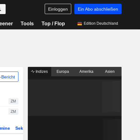
Einloggen
Ein Abo abschließen
eener
Tools
Top / Flop
Edition Deutschland
Indizes
Europa
Amerika
Asien
Bericht
ZM
ZM
rmine
Sektor
Derivate
ETFs