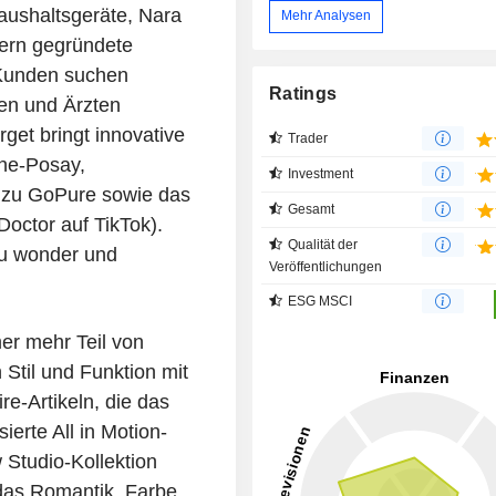
ushaltsgeräte, Nara
Mehr Analysen
ern gegründete
 Kunden suchen
Ratings
en und Ärzten
rget bringt innovative
Trader
he-Posay,
Investment
 zu GoPure sowie das
Gesamt
ctor auf TikTok).
Qualität der
u wonder und
Veröffentlichungen
ESG MSCI
r mehr Teil von
 Stil und Funktion mit
e-Artikeln, die das
ierte All in Motion-
Studio-Kollektion
 das Romantik, Farbe