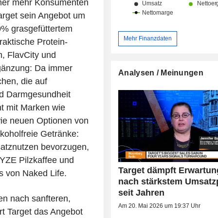
immer mehr Konsumenten
 Target sein Angebot um
0% grasgefüttertem
Mehr Finanzdaten
aktische Protein-
m, FlavCity und
rgänzung: Da immer
Analysen / Meinungen
hen, die auf
nd Darmgesundheit
nt mit Marken wie
wie neuen Optionen von
oholfreie Getränke:
atznutzen bevorzugen,
RYZE Pilzkaffee und
Target dämpft Erwartu
s von Naked Life.
nach stärkstem Umsatz
seit Jahren
en nach sanfteren,
Am 20. Mai 2026 um 19:37 Uhr
rt Target das Angebot