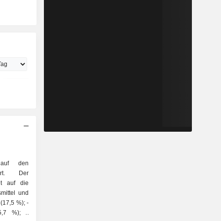
 auf den
iert. Der
gt auf die
5,7 %); -