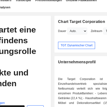
Insiders
Transkripte
Pressemitteilungen
Offizielle Publikationen
nalysen
Chart Target Corporation
artet eine
Dauer
Zeitraum
findens
TGT: Dynamischer Chart
ungsrolle
Unternehmensprofil
kte und
Die Target Corporation ist
inden
Einzelhandelsvertrieb spezialis
Nettoumsatz verteilt sich wie fol
einzelnen Produktfamilien: - Lebensmittel und
Getränke (22,4 %); - Haushaltswaren (17,5 %); -
igen
Möbel und Dekorationsartikel (1