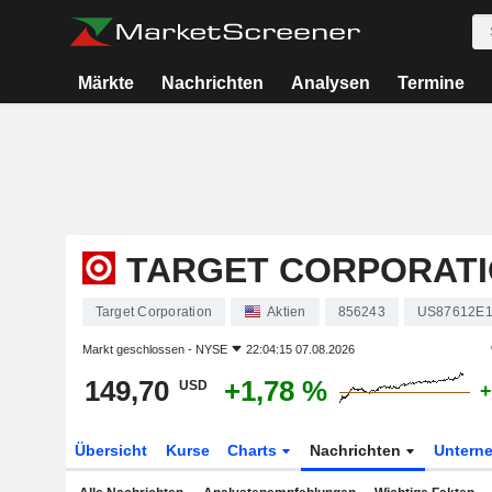
Märkte
Nachrichten
Analysen
Termine
TARGET CORPORAT
Target Corporation
Aktien
856243
US87612E1
Markt geschlossen -
NYSE
22:04:15 07.08.2026
149,70
+1,78 %
USD
+
Übersicht
Kurse
Charts
Nachrichten
Untern