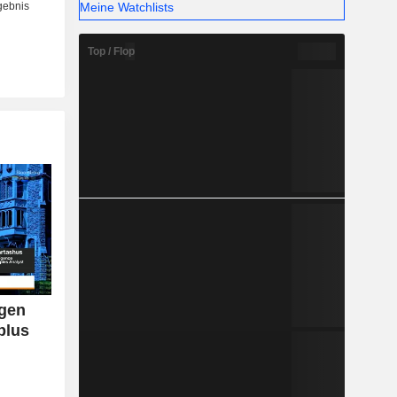
Meine Watchlists
Top / Flop
ngen
plus