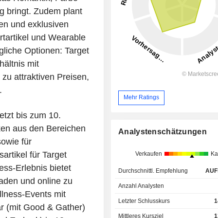
g bringt. Zudem plant
en und exklusiven
rtartikel und Wearable
liche Optionen: Target
ältnis mit
zu attraktiven Preisen,
.
Mehr Ratings
tzt bis zum 10.
rken aus den Bereichen
Analystenschätzungen
owie für
artikel für Target
Verkaufen
Ka
ess-Erlebnis bietet
Durchschnittl. Empfehlung
AUF
aden und online zu
Anzahl Analysten
llness-Events mit
Letzter Schlusskurs
1
 (mit Good & Gather)
Mittleres Kursziel
1