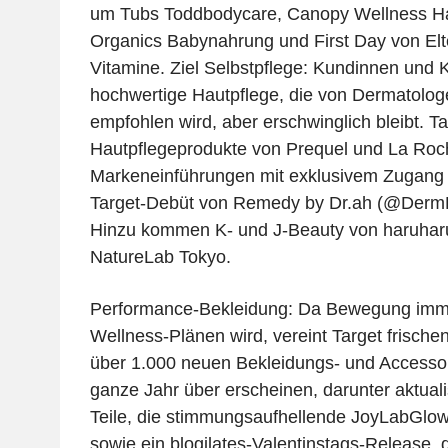
um Tubs Toddbodycare, Canopy Wellness Ha
Organics Babynahrung und First Day von Elt
Vitamine. Ziel Selbstpflege: Kundinnen und
hochwertige Hautpflege, die von Dermatolog
empfohlen wird, aber erschwinglich bleibt. Ta
Hautpflegeprodukte von Prequel und La Roc
Markeneinführungen mit exklusivem Zugang
Target-Debüt von Remedy by Dr.ah (@DermDo
Hinzu kommen K- und J-Beauty von haruhar
NatureLab Tokyo.
Performance-Bekleidung: Da Bewegung imme
Wellness-Plänen wird, vereint Target frischen
über 1.000 neuen Bekleidungs- und Accessoir
ganze Jahr über erscheinen, darunter aktualis
Teile, die stimmungsaufhellende JoyLabGlow 
sowie ein blogilates-Valentinstags-Release,