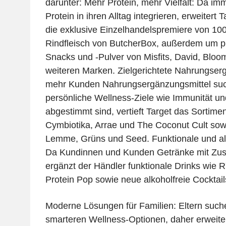
darunter: Mehr Protein, mehr Vielfalt: Da 
Protein in ihren Alltag integrieren, erweitert
die exklusive Einzelhandelspremiere von 10
Rindfleisch von ButcherBox, außerdem um pr
Snacks und -Pulver von Misfits, David, Bloo
weiteren Marken. Zielgerichtete Nahrungse
mehr Kunden Nahrungsergänzungsmittel suc
persönliche Wellness-Ziele wie Immunität u
abgestimmt sind, vertieft Target das Sortime
Cymbiotika, Arrae und The Coconut Cult so
Lemme, Grüns und Seed. Funktionale und alk
Da Kundinnen und Kunden Getränke mit Zus
ergänzt der Händler funktionale Drinks wie 
Protein Pop sowie neue alkoholfreie Cocktail
Moderne Lösungen für Familien: Eltern such
smarteren Wellness-Optionen, daher erweite