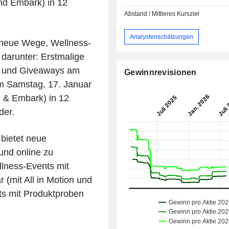
und Embark) in 12
Abstand / Mittleres Kursziel
Analystenschätzungen
t neue Wege, Wellness-
darunter: Erstmalige
n und Giveaways am
Gewinnrevisionen
Am Samstag, 17. Januar
n & Embark) in 12
der.
bietet neue
und online zu
llness-Events mit
(mit All in Motion und
ts mit Produktproben