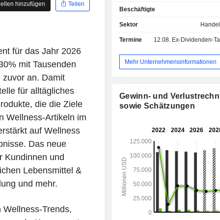
Bekleidung und Accessoires (15
ellen hinzufügen
Teilen
Beschäftigte
Gebrauchsgüter (14,8 %): Elektron
Videospiele und Konsolen, Sport
Sektor
Handel
Spielzeug, Unterhaltungsprod
Termine
12.08.
Ex-Dividenden-Tag -
Reiseartikel; - Kosmetikprodukte (12,4 %); -
ent für das Jahr 2026
Sonstiges (1,7 %). Zum 30. Januar 2025 werden
die Produkte über ein Netzwerk 
Mehr Unternehmensinformationen
m 30% mit Tausenden
Filialen in den Vereinigten Staaten (
e zuvor an. Damit
eigene Filialen) sowie über das
elle für alltägliches
vertrieben. Der gesamte Umsatz wird in den
Gewinn- und Verlustrech
Vereinigten Staaten erzielt.
rodukte, die die Ziele
sowie Schätzungen
n Wellness-Artikeln im
rstärkt auf Wellness
ebnisse. Das neue
er Kundinnen und
ichen Lebensmittel &
dung und mehr.
n Wellness-Trends,