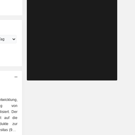
twicklung,
ung von
siert. Der
gt auf die
itas (93,7