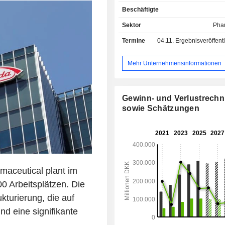
%); - Produkte zur Behandlung seltener
Beschäftigte
Krankheiten (6,3 %): zur Behan
Hämophilie, Blutkrankheiten, Hormo
Sektor
Pha
usw. Der Nettoumsatz verteilt sich geografisch
Termine
04.11.
Ergebnisveröffentlichun
wie folgt: Europa und Kanada 
Vereinigte Staaten (56 %), Lateinam
Osten/Afrika (9,9 %), China/Hongkon
Mehr Unternehmensinformationen
%), Asien/Pazifik (6,7 %).
Gewinn- und Verlustrech
sowie Schätzungen
aceutical plant im
0 Arbeitsplätzen. Die
turierung, die auf
nd eine signifikante