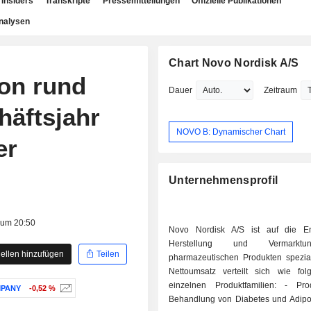
Insiders
Transkripte
Pressemitteilungen
Offizielle Publikationen
nalysen
Chart Novo Nordisk A/S
on rund
Dauer
Zeitraum
häftsjahr
NOVO B: Dynamischer Chart
er
Unternehmensprofil
 um 20:50
Novo Nordisk A/S ist auf die En
Herstellung und Vermarkt
ellen hinzufügen
Teilen
pharmazeutischen Produkten speziali
Nettoumsatz verteilt sich wie fol
einzelnen Produktfamilien: - Produkte zur
MPANY
-0,52 %
Behandlung von Diabetes und Adipos