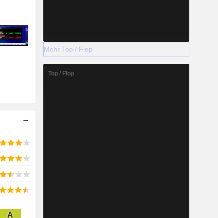
Mehr Top / Flop
Top / Flop
A