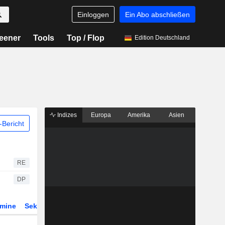
Einloggen
Ein Abo abschließen
eener
Tools
Top / Flop
Edition Deutschland
Indizes
Europa
Amerika
Asien
Bericht
RE
DP
rmine
Sektor
Derivate
ETFs