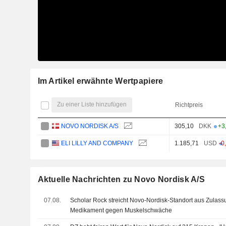
Im Artikel erwähnte Wertpapiere
Zu einer Liste hinzufügen
Richtpreis
NOVO NORDISK A/S
305,10
DKK
+3
ELI LILLY AND COMPANY
1.185,71
USD
-0
Aktuelle Nachrichten zu Novo Nordisk A/S
07.08.
Scholar Rock streicht Novo-Nordisk-Standort aus Zulass
Medikament gegen Muskelschwäche