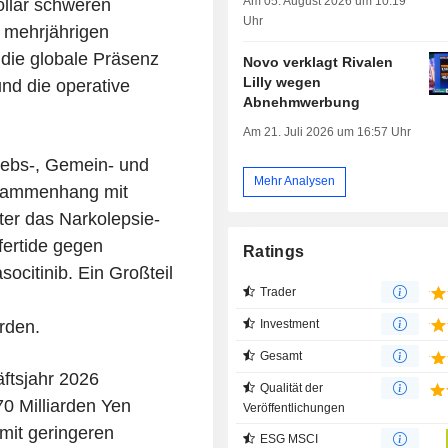
Am 05. August 2026 um 10:19
ollar schweren
Uhr
 mehrjährigen
 die globale Präsenz
Novo verklagt Rivalen
Lilly wegen
nd die operative
Abnehmwerbung
Am 21. Juli 2026 um 16:57 Uhr
iebs-, Gemein- und
Mehr Analysen
usammenhang mit
er das Narkolepsie-
ertide gegen
Ratings
socitinib. Ein Großteil
Trader
Investment
rden.
Gesamt
ftsjahr 2026
Qualität der
0 Milliarden Yen
Veröffentlichungen
 mit geringeren
ESG MSCI