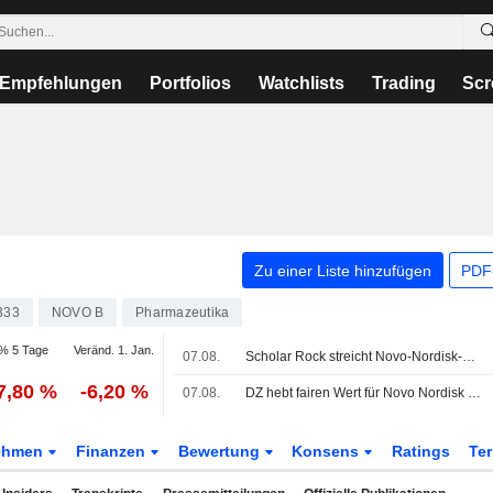
Empfehlungen
Portfolios
Watchlists
Trading
Scr
Zu einer Liste hinzufügen
PDF-
333
NOVO B
Pharmazeutika
% 5 Tage
Veränd. 1. Jan.
07.08.
Scholar Rock streicht Novo-Nordisk-Standort aus Zulassungsantrag für Medikament gegen Muskelschwäche
7,80 %
-6,20 %
07.08.
DZ hebt fairen Wert für Novo Nordisk auf 315 Kronen - 'Halten'
ehmen
Finanzen
Bewertung
Konsens
Ratings
Te