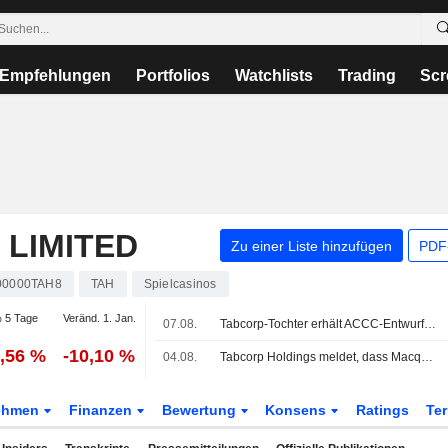
Empfehlungen
Portfolios
Watchlists
Trading
Scr
 LIMITED
Zu einer Liste hinzufügen
PDF-
00000TAH8
TAH
Spielcasinos
 5 Tage
Veränd. 1. Jan.
07.08.
Tabcorp-Tochter erhält ACCC-Entwurfszustimmung für RWWA-Teilnahme am SuperTAB-Pool
0,56 %
-10,10 %
04.08.
Tabcorp Holdings meldet, dass Macquarie Group kein bedeutender Aktionär mehr ist
ehmen
Finanzen
Bewertung
Konsens
Ratings
Te