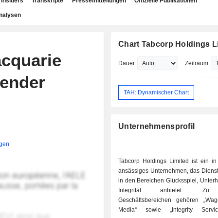
Insiders
Transkripte
Pressemitteilungen
Offizielle Publikationen
nalysen
Chart Tabcorp Holdings L
acquarie
Dauer
Zeitraum
tender
TAH: Dynamischer Chart
Unternehmensprofil
igen
Tabcorp Holdings Limited ist ein in
ansässiges Unternehmen, das Dienst
in den Bereichen Glücksspiel, Unter
Integrität anbietet. Zu
Geschäftsbereichen gehören „Wag
Media“ sowie „Integrity Servi