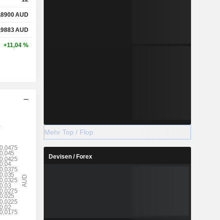
,8900
AUD
,9883
AUD
+11,04 %
Mehr Top / Flop
Devisen / Forex