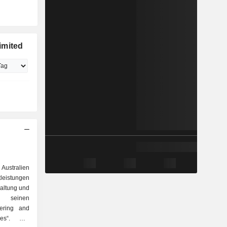
imited
 Australien
leistungen
haltung und
 seinen
ering and
ces“. Der