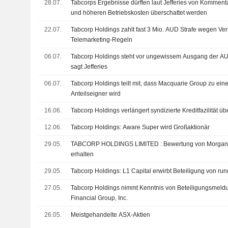
28.07.
Tabcorps Ergebnisse dürften laut Jefferies von Kommen
und höheren Betriebskosten überschattet werden
22.07.
Tabcorp Holdings zahlt fast 3 Mio. AUD Strafe wegen V
Telemarketing-Regeln
06.07.
Tabcorp Holdings steht vor ungewissem Ausgang der 
sagt Jefferies
06.07.
Tabcorp Holdings teilt mit, dass Macquarie Group zu ei
Anteilseigner wird
16.06.
Tabcorp Holdings verlängert syndizierte Kreditfazilität 
12.06.
Tabcorp Holdings: Aware Super wird Großaktionär
29.05.
TABCORP HOLDINGS LIMITED : Bewertung von Morgans Financial zum Kaufen
erhalten
29.05.
Tabcorp Holdings: L1 Capital erwirbt Beteiligung von ru
27.05.
Tabcorp Holdings nimmt Kenntnis von Beteiligungsmeldu
Financial Group, Inc.
26.05.
Meistgehandelte ASX-Aktien