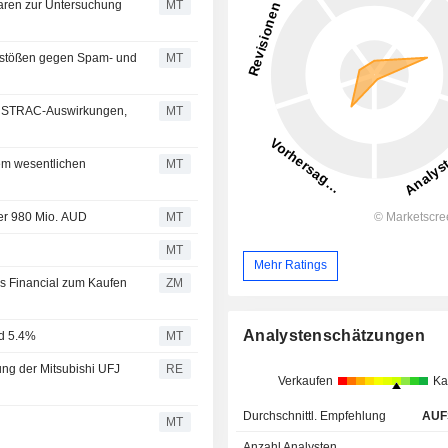
taren zur Untersuchung
MT
erstößen gegen Spam- und
MT
AUSTRAC-Auswirkungen,
MT
nem wesentlichen
MT
über 980 Mio. AUD
MT
MT
Mehr Ratings
ZM
Analystenschätzungen
nd 5.4%
MT
ng der Mitsubishi UFJ
RE
Verkaufen
Ka
Durchschnittl. Empfehlung
AUF
MT
Anzahl Analysten