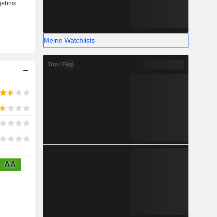
Meine Watchlists
Top / Flop
AA