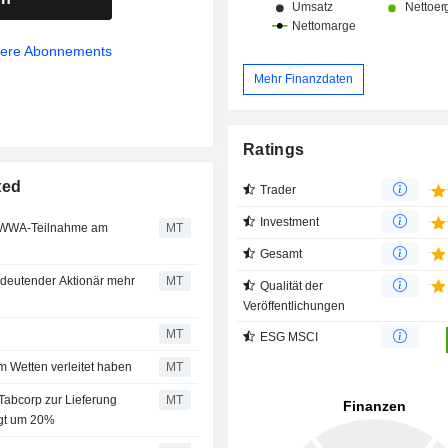
sere Abonnements
Mehr Finanzdaten
Ratings
ted
Trader
Investment
 RWWA-Teilnahme am
MT
Gesamt
edeutender Aktionär mehr
MT
Qualität der
Veröffentlichungen
MT
ESG MSCI
m Wetten verleitet haben
MT
Tabcorp zur Lieferung
MT
ngt um 20%