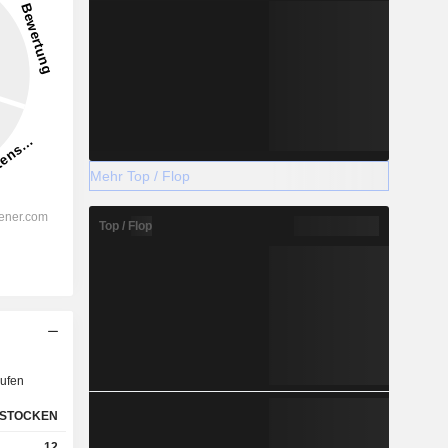
Mehr Top / Flop
Top / Flop
ufen
STOCKEN
12