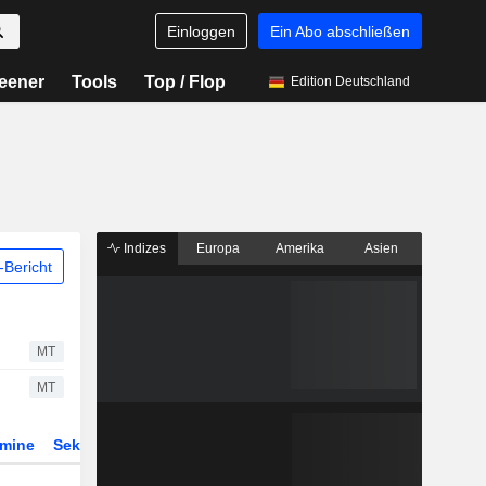
Einloggen
Ein Abo abschließen
eener
Tools
Top / Flop
Edition Deutschland
Indizes
Europa
Amerika
Asien
Bericht
MT
MT
rmine
Sektor
Derivate
ETFs