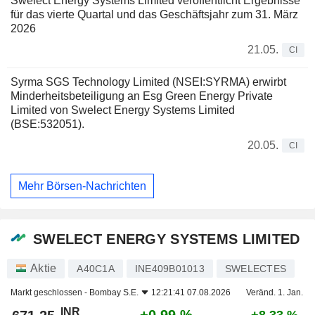
Swelect Energy Systems Limited veröffentlicht Ergebnisse
für das vierte Quartal und das Geschäftsjahr zum 31. März
2026
21.05.
CI
Syrma SGS Technology Limited (NSEI:SYRMA) erwirbt
Minderheitsbeteiligung an Esg Green Energy Private
Limited von Swelect Energy Systems Limited
(BSE:532051).
20.05.
CI
Mehr Börsen-Nachrichten
SWELECT ENERGY SYSTEMS LIMITED
Aktie
A40C1A
INE409B01013
SWELECTES
Markt geschlossen -
Bombay S.E.
12:21:41 07.08.2026
Veränd. 1. Jan.
INR