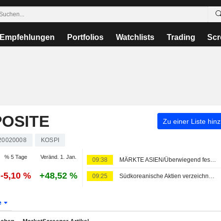
Empfehlungen
Portfolios
Watchlists
Trading
Scr
OSITE
Zu einer Liste hin
20020008
KOSPI
% 5 Tage
Veränd. 1. Jan.
09:38
MÄRKTE ASIEN/Überwiegend fester - Kospi erneut mit Wochenverlust
-5,10 %
+48,52 %
09:25
Südkoreanische Aktien verzeichnen siebte Wochenverlustserie in Folge - Sorgen um KI und Chipwerte halten an
e