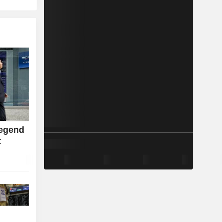
egend
t