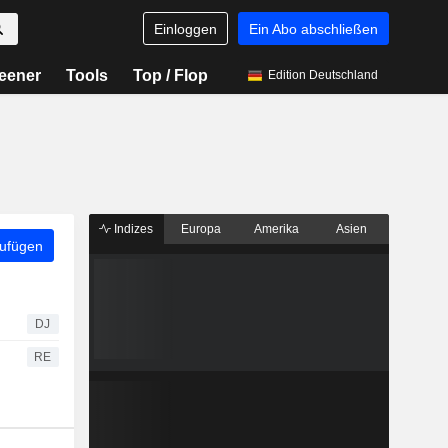
Einloggen
Ein Abo abschließen
eener
Tools
Top / Flop
Edition Deutschland
Indizes
Europa
Amerika
Asien
zufügen
DJ
RE