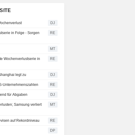
SITE
Wochenverlust
DJ
serie in Folge - Sorgen
RE
MT
te Wochenverlustserie in
RE
hanghai legt zu
DJ
US-Unternehmenszahlen
RE
end für Abgaben
DJ
lusten; Samsung verliert
MT
evisen auf Rekordniveau
RE
DP