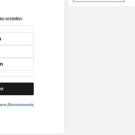
to erstellen
n
en
en
sere Abonnements