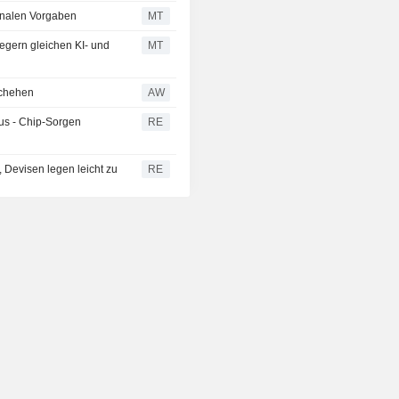
ionalen Vorgaben
MT
egern gleichen KI- und
MT
schehen
AW
us - Chip-Sorgen
RE
 Devisen legen leicht zu
RE