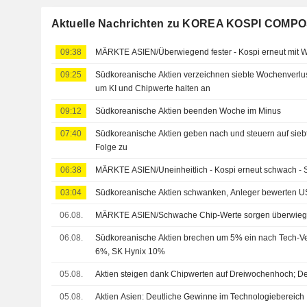
Aktuelle Nachrichten zu KOREA KOSPI COMPO
09:38
MÄRKTE ASIEN/Überwiegend fester - Kospi erneut mit 
09:25
Südkoreanische Aktien verzeichnen siebte Wochenverlust
um KI und Chipwerte halten an
09:12
Südkoreanische Aktien beenden Woche im Minus
07:40
Südkoreanische Aktien geben nach und steuern auf sieb
Folge zu
06:38
MÄRKTE ASIEN/Uneinheitlich - Kospi erneut schwach - S
03:04
Südkoreanische Aktien schwanken, Anleger bewerten 
06.08.
MÄRKTE ASIEN/Schwache Chip-Werte sorgen überwieg
06.08.
Südkoreanische Aktien brechen um 5% ein nach Tech-Ver
6%, SK Hynix 10%
05.08.
Aktien steigen dank Chipwerten auf Dreiwochenhoch; D
05.08.
Aktien Asien: Deutliche Gewinne im Technologiebereich