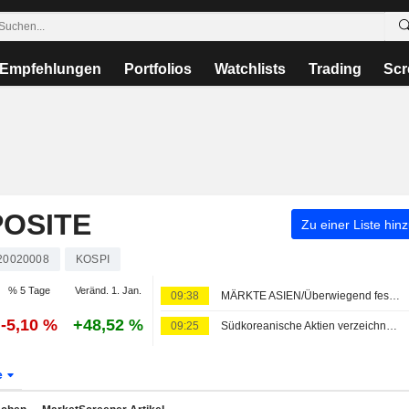
Empfehlungen
Portfolios
Watchlists
Trading
Scr
OSITE
Zu einer Liste hin
20020008
KOSPI
% 5 Tage
Veränd. 1. Jan.
09:38
MÄRKTE ASIEN/Überwiegend fester - Kospi erneut mit Wochenverlust
-5,10 %
+48,52 %
09:25
Südkoreanische Aktien verzeichnen siebte Wochenverlustserie in Folge - Sorgen um KI und Chipwerte halten an
e