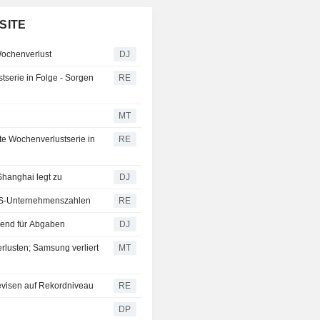
SITE
Wochenverlust
DJ
serie in Folge - Sorgen
RE
MT
te Wochenverlustserie in
RE
hanghai legt zu
DJ
US-Unternehmenszahlen
RE
end für Abgaben
DJ
lusten; Samsung verliert
MT
evisen auf Rekordniveau
RE
DP