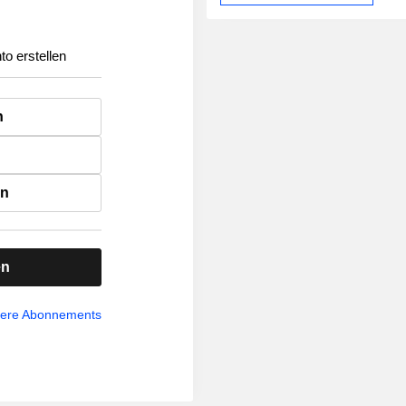
to erstellen
n
en
en
sere Abonnements