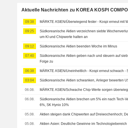
Aktuelle Nachrichten zu KOREA KOSPI COMPO
09:38
MÄRKTE ASIEN/Überwiegend fester - Kospi erneut mit 
09:25
Südkoreanische Aktien verzeichnen siebte Wochenverlust
um KI und Chipwerte halten an
09:12
Südkoreanische Aktien beenden Woche im Minus
07:40
Südkoreanische Aktien geben nach und steuern auf sieb
Folge zu
06:38
MÄRKTE ASIEN/Uneinheitlich - Kospi erneut schwach - S
03:04
Südkoreanische Aktien schwanken, Anleger bewerten 
06.08.
MÄRKTE ASIEN/Schwache Chip-Werte sorgen überwieg
06.08.
Südkoreanische Aktien brechen um 5% ein nach Tech-Ver
6%, SK Hynix 10%
05.08.
Aktien steigen dank Chipwerten auf Dreiwochenhoch; D
05.08.
Aktien Asien: Deutliche Gewinne im Technologiebereich