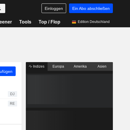
Einloggen
Ein Abo abschließen
eener
Tools
Top / Flop
Edition Deutschland
Indizes
Europa
Amerika
Asien
zufügen
DJ
RE