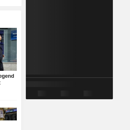
egend
t