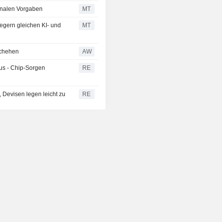
ionalen Vorgaben
MT
egern gleichen KI- und
MT
schehen
AW
us - Chip-Sorgen
RE
 Devisen legen leicht zu
RE