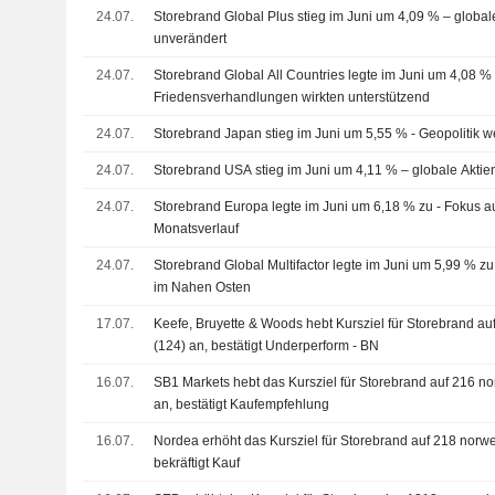
24.07.
Storebrand Global Plus stieg im Juni um 4,09 % – globa
unverändert
24.07.
Storebrand Global All Countries legte im Juni um 4,08 % z
Friedensverhandlungen wirkten unterstützend
24.07.
Storebrand Japan stieg im Juni um 5,55 % - Geopolitik w
24.07.
Storebrand USA stieg im Juni um 4,11 % – globale Akti
24.07.
Storebrand Europa legte im Juni um 6,18 % zu - Fokus a
Monatsverlauf
24.07.
Storebrand Global Multifactor legte im Juni um 5,99 % zu 
im Nahen Osten
17.07.
Keefe, Bruyette & Woods hebt Kursziel für Storebrand a
(124) an, bestätigt Underperform - BN
16.07.
SB1 Markets hebt das Kursziel für Storebrand auf 216 n
an, bestätigt Kaufempfehlung
16.07.
Nordea erhöht das Kursziel für Storebrand auf 218 norw
bekräftigt Kauf