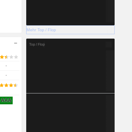
Mehr Top / Flop
Top / Flop
-
-
AAA