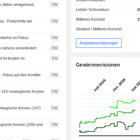
Anzahl Analysten
le Aktien weitgehend
FW
Letzter Schlusskurs
2
Mittleres Kursziel
1
u - Fortschritte bei
FW
Abstand / Mittleres Kursziel
eiterhin im Fokus
FW
Analystenschätzungen
en nahezu unverändert
FW
uf KI-Kosten im
FW
Gewinnrevisionen
- Fokus auf den Konflikt
FW
uf 143 norwegische Kronen
FW
orwegische Kronen (197)
FW
egische Kronen (209) und
FW