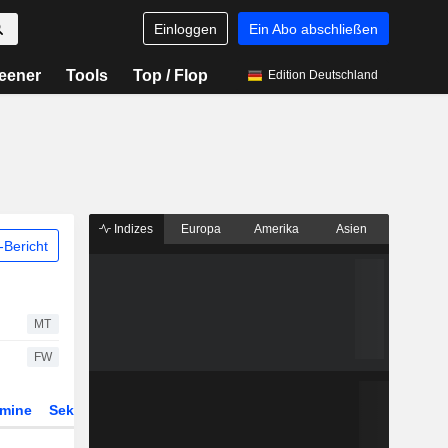
Einloggen
Ein Abo abschließen
eener
Tools
Top / Flop
Edition Deutschland
Indizes
Europa
Amerika
Asien
Bericht
MT
FW
rmine
Sektor
Derivate
ETFs