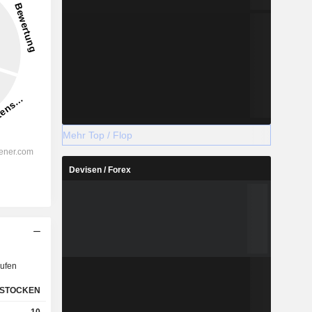
Mehr Top / Flop
Devisen / Forex
ufen
STOCKEN