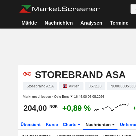
Märkte
Nachrichten
Analysen
Termine
STOREBRAND ASA
Storebrand ASA
Aktien
867218
NO000305360
Markt geschlossen -
Oslo Bors
16:45:00 05.08.2026
204,00
+0,89 %
NOK
+
Übersicht
Kurse
Charts
Nachrichten
Untern