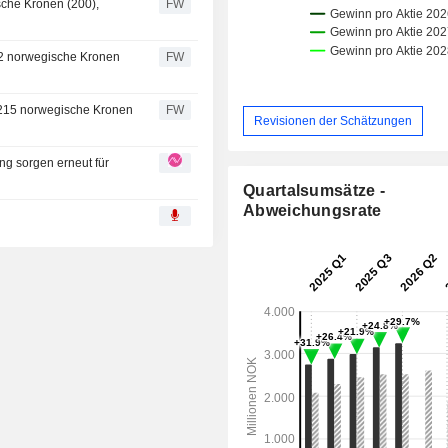
sche Kronen (200),
FW
12 norwegische Kronen
FW
f 215 norwegische Kronen
FW
Revisionen der Schätzungen
ng sorgen erneut für
Quartalsumsätze -
Abweichungsrate