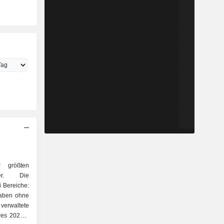
 größten
rer. Die
ei Bereiche:
haben ohne
verwaltete
s 2025; -