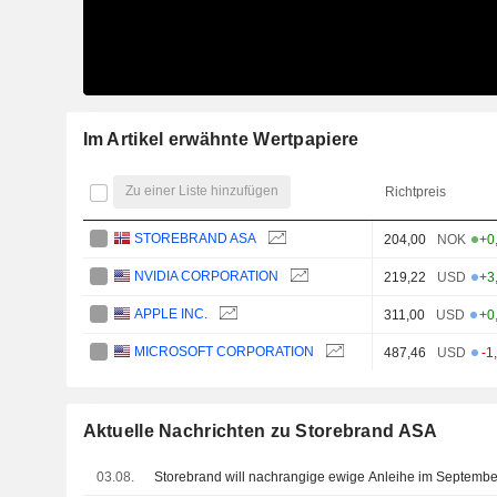
Im Artikel erwähnte Wertpapiere
Zu einer Liste hinzufügen
Richtpreis
STOREBRAND ASA
204,00
NOK
+0
NVIDIA CORPORATION
219,22
USD
+3
APPLE INC.
311,00
USD
+0
MICROSOFT CORPORATION
487,46
USD
-1
Aktuelle Nachrichten zu Storebrand ASA
03.08.
Storebrand will nachrangige ewige Anleihe im Septembe