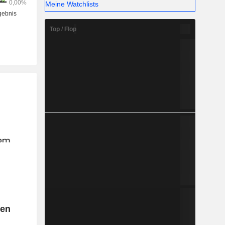
Meine Watchlists
Top / Flop
gen