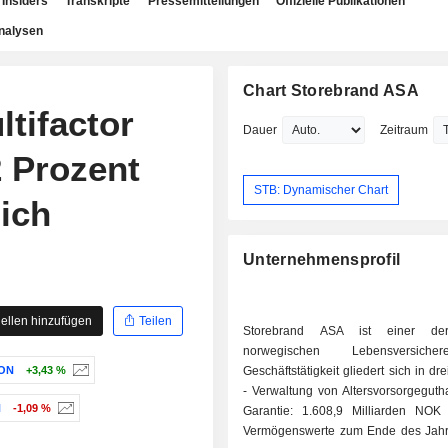
Insiders
Transkripte
Pressemitteilungen
Offizielle Publikationen
nalysen
Chart Storebrand ASA
tifactor
Dauer
Zeitraum
2 Prozent
STB: Dynamischer Chart
sich
Unternehmensprofil
ellen hinzufügen
Teilen
Storebrand ASA ist einer der
norwegischen Lebensversiche
ON
+3,43 %
Geschäftstätigkeit gliedert sich in dr
- Verwaltung von Altersvorsorgegut
N
-1,09 %
Garantie: 1.608,9 Milliarden NOK 
Vermögenswerte zum Ende des Jahre