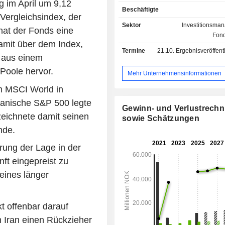
Versicherungen: Schad
g im April um 9,12
Beschäftigte
Unfallversicherung sowie Lebensve
 Vergleichsindex, der
für Privatpersonen (67,4 % des 
Sektor
Investitionsma
hat der Fonds eine
betriebliche Lebens- und Krankenve
Fond
(23,8 %) sowie Berufsunfähigkeitsve
damit über dem Index,
Termine
21.10.
Ergebnisveröffentlichun
(8,8 %); - Verwaltung garantierter
t aus einem
Pensionsfonds.
Poole hervor.
Mehr Unternehmensinformationen
am MSCI World in
anische S&P 500 legte
Gewinn- und Verlustrech
eichnete damit seinen
sowie Schätzungen
nde.
rung der Lage in der
nft eingepreist zu
eines länger
.
t offenbar darauf
m Iran einen Rückzieher