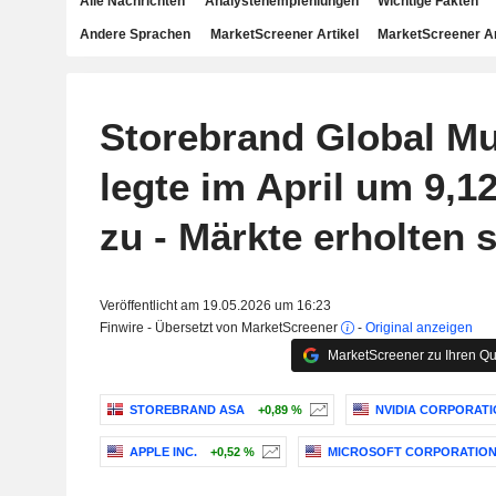
Alle Nachrichten
Analystenempfehlungen
Wichtige Fakten
Andere Sprachen
MarketScreener Artikel
MarketScreener A
Storebrand Global Mul
legte im April um 9,1
zu - Märkte erholten 
Veröffentlicht am 19.05.2026 um 16:23
Finwire - Übersetzt von MarketScreener
-
Original anzeigen
MarketScreener zu Ihren Qu
STOREBRAND ASA
+0,89 %
NVIDIA CORPORATI
APPLE INC.
+0,52 %
MICROSOFT CORPORATIO