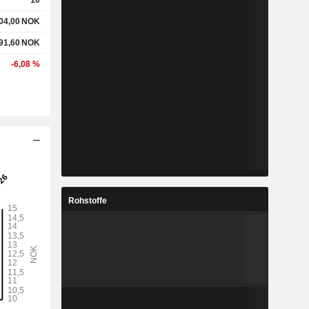
10
04,00
NOK
91,60
NOK
-6,08 %
Rohstoffe