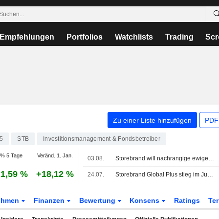
Empfehlungen
Portfolios
Watchlists
Trading
Scr
Zu einer Liste hinzufügen
PDF-
5
STB
Investitionsmanagement & Fondsbetreiber
% 5 Tage
Veränd. 1. Jan.
03.08.
Storebrand will nachrangige ewige Anleihe im September zurückzahlen
1,59 %
+18,12 %
24.07.
Storebrand Global Plus stieg im Juni um 4,09 % – globale Aktien weitgehend unverändert
ehmen
Finanzen
Bewertung
Konsens
Ratings
Te