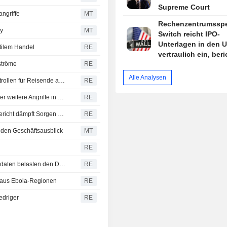
Supreme Court
ngriffe
MT
Rechenzentrumsspez
ey
MT
Switch reicht IPO-
Unterlagen in den 
atilem Handel
RE
vertraulich ein, beri
ströme
RE
Bloomberg News
Alle Analysen
Spanien führt im Streit um irreguläre Migration Grenzkontrollen für Reisende aus Italien ein
RE
CBOT-Weizen erholt sich, da USD nachgibt - Berichte über weitere Angriffe in der Schwarzmeerzone
RE
S&P schließt auf Rekordhoch - schwacher Arbeitsmarktbericht dämpft Sorgen vor Zinserhöhung
RE
 den Geschäftsausblick
MT
RE
Latam-Währungen legen zu: Schwache US-Arbeitsmarktdaten belasten den Dollar, Aktien uneinheitlich
RE
 aus Ebola-Regionen
RE
edriger
RE