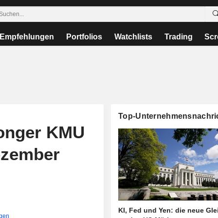
Empfehlungen
Portfolios
Watchlists
Trading
Scr
Top-Unternehmensnachri
onger KMU
ezember
KI, Fed und Yen: die neue Gl
igen