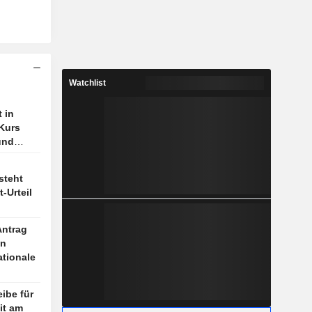
Watchlist
 in
 Kurs
und
ziplin
steht
-Urteil
Antrag
en
ationale
eibe für
it am