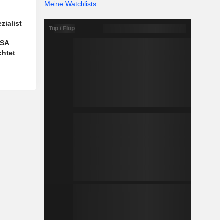
Meine Watchlists
ialist
Top / Flop
USA
chtet