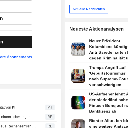
Aktuelle Nachrichten
en
Neueste Aktienanalysen
Neuer Präsident
en
Kolumbiens kündigt
Antrittsrede harten
sere Abonnements
gegen Kriminalität 
strikte Haushaltsdis
Trumps Angriff auf
an
'Geburtstourismus' 
nach Supreme-Court
vor schwierigem
Rechtsstreit
US-Aufseher lehnt 
der niederländisch
Fintech Bunq auf n
tät von KI
MT
Banklizenz ab
Trumps neuer Angriff auf das Geburtsortsprinzip steht vor einem schwierigen Rechtsstreit
RE
Richter Alito: Ich bl
eine weitere Amtsze
Oregons Gouverneurin unterstützt lokale Moratorien für neue Rechenzentren bis zum Abschluss der Politikprüfung
RE