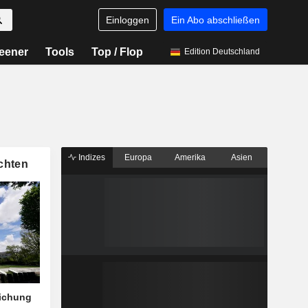
Einloggen
Ein Abo abschließen
eener
Tools
Top / Flop
Edition Deutschland
Indizes
Europa
Amerika
Asien
chten
eichung