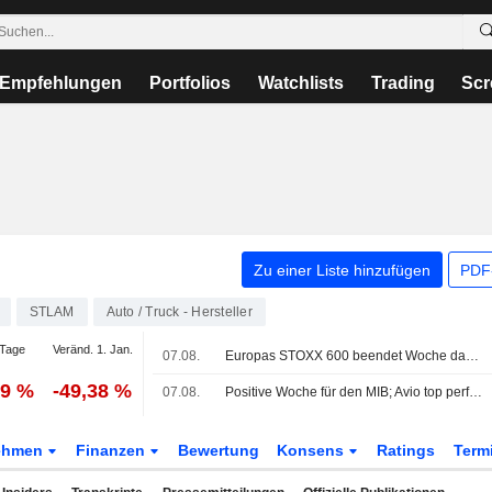
Empfehlungen
Portfolios
Watchlists
Trading
Scr
Zu einer Liste hinzufügen
PDF-
STLAM
Auto / Truck - Hersteller
Tage
Veränd. 1. Jan.
07.08.
Europas STOXX 600 beendet Woche dank Rückenwind durch Ergebnisse und schwächere US-Arbeitsmarktdaten auf Rekordhoch
49 %
-49,38 %
07.08.
Positive Woche für den MIB; Avio top performer, Stellantis schwächer
ehmen
Finanzen
Bewertung
Konsens
Ratings
Term