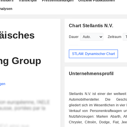
Insiders
Transkripte
Pressemitteilungen
Offizielle Publikationen
nalysen
Chart Stellantis N.V.
päisches
Dauer
Zeitraum
STLAM: Dynamischer Chart
ng Group
Unternehmensprofil
igen
Stellantis N.V. ist einer der weltwei
Automobilhersteller. Die Geschäft
gliedert sich im Wesentlichen in vier 
Verkauf von Personenkraftwagen un
Nutzfahrzeugen: Marken Abarth, A
Chrysler, Citroën, Dodge, Fiat, Jee