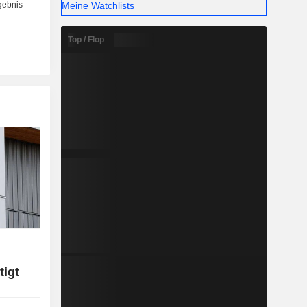
Meine Watchlists
Top / Flop
tigt