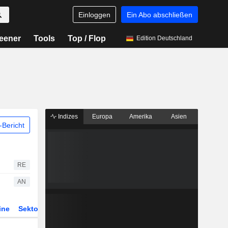
Einloggen
Ein Abo abschließen
eener
Tools
Top / Flop
Edition Deutschland
Indizes
Europa
Amerika
Asien
Bericht
RE
AN
ine
Sektor
Derivate
ETFs