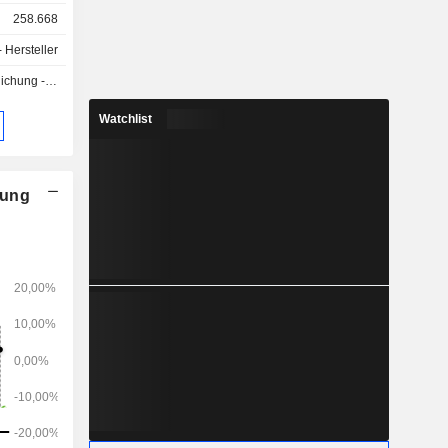
Vauxhall,
258.668
ti und DS
- Hersteller
g - Q3 2026
stattung,
ngssysteme
Watchlist
leistungen
ordamerika
nung
en (7,6 %),
Vereinigtes
panien (2,7
nd Sonstige