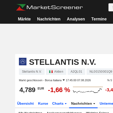
Märkte
Nachrichten
Analysen
Termine
STELLANTIS N.V.
Stellantis N.V.
Aktien
A2QL01
NL00150001Q9
Markt geschlossen -
Borsa Italiana
17:45:00 07.08.2026
% 5 
4,789
-1,66 %
EUR
-3,
Übersicht
Kurse
Charts
Nachrichten
Untern