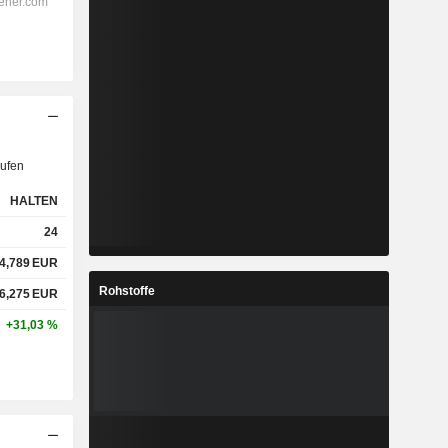
ufen
HALTEN
24
4,789
EUR
Rohstoffe
6,275
EUR
+31,03 %