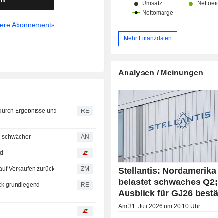
sere Abonnements
Mehr Finanzdaten
Analysen / Meinungen
urch Ergebnisse und
RE
is schwächer
AN
nd
Neutral auf Verkaufen zurück
ZM
Stellantis: Nordamerika
belastet schwaches Q2;
uck grundlegend
RE
Ausblick für GJ26 bestä
Am 31. Juli 2026 um 20:10 Uhr