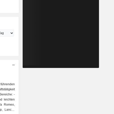
t führenden
stätigkeit
Bereiche: -
d leichten
lfa Romeo,
p, Lancia,