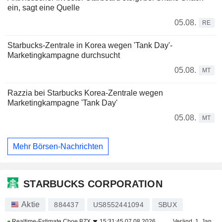
ein, sagt eine Quelle
05.08.
RE
Starbucks-Zentrale in Korea wegen 'Tank Day'-
Marketingkampagne durchsucht
05.08.
MT
Razzia bei Starbucks Korea-Zentrale wegen
Marketingkampagne 'Tank Day'
05.08.
MT
Mehr Börsen-Nachrichten
STARBUCKS CORPORATION
Aktie
884437
US8552441094
SBUX
Realtime-Estimate
Cboe BZX
15:31:45 07.08.2026
Veränd. 1. Jan.