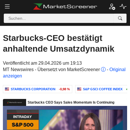
Starbucks-CEO bestätigt
anhaltende Umsatzdynamik
Veröffentlicht am 29.04.2026 um 19:13
MT Newswires - Übersetzt von MarketScreener
-
Original
anzeigen
STARBUCKS CORPORATION
-0,98 %
S&P GSCI COFFEE INDEX
+1