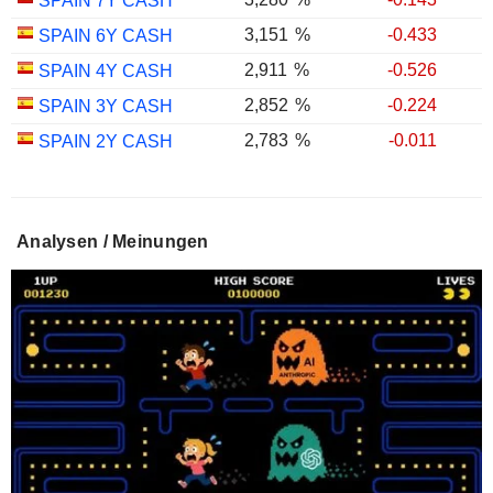
SPAIN 7Y CASH
3,151
%
-0.433
SPAIN 6Y CASH
2,911
%
-0.526
SPAIN 4Y CASH
2,852
%
-0.224
SPAIN 3Y CASH
2,783
%
-0.011
SPAIN 2Y CASH
Analysen / Meinungen