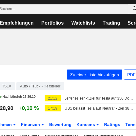
Empfehlungen
Portfolios
Watchlists
Trading
Scr
Zu einer Liste hinzufügen
PDF-
TSLA
Auto / Truck - Hersteller
Nachbörslich
23:36:10
21:12
Jefferies senkt Ziel für Tesla auf 350 Dollar - 'Hold'
28,90
+0,10 %
17:19
UBS belässt Tesla auf 'Neutral' - Ziel 385 Dollar
ehmen
Finanzen
Bewertung
Konsens
Ratings
Term