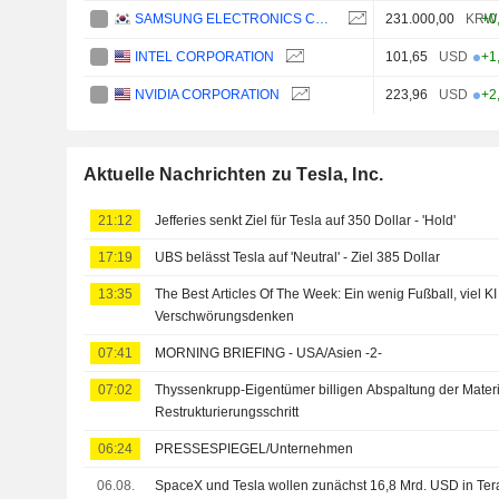
SAMSUNG ELECTRONICS CO., LTD.
231.000,00
KRW
+0
INTEL CORPORATION
101,65
USD
+1
NVIDIA CORPORATION
223,96
USD
+2
Aktuelle Nachrichten zu Tesla, Inc.
21:12
Jefferies senkt Ziel für Tesla auf 350 Dollar - 'Hold'
17:19
UBS belässt Tesla auf 'Neutral' - Ziel 385 Dollar
13:35
The Best Articles Of The Week: Ein wenig Fußball, viel KI
Verschwörungsdenken
07:41
MORNING BRIEFING - USA/Asien -2-
07:02
Thyssenkrupp-Eigentümer billigen Abspaltung der Materi
Restrukturierungsschritt
06:24
PRESSESPIEGEL/Unternehmen
06.08.
SpaceX und Tesla wollen zunächst 16,8 Mrd. USD in Ter