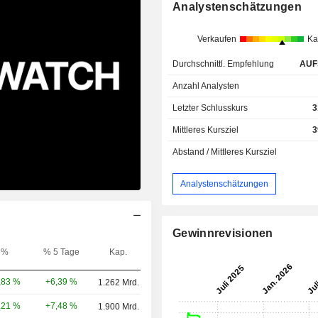
Analystenschätzungen
Verkaufen
Ka
Durchschnittl. Empfehlung
AUF
Anzahl Analysten
Letzter Schlusskurs
3
Mittleres Kursziel
3
Abstand / Mittleres Kursziel
Analystenschätzungen
Gewinnrevisionen
%
% 5 Tage
Kap.
+6,39 %
,83 %
1.262 Mrd.
+7,48 %
,21 %
1.900 Mrd.