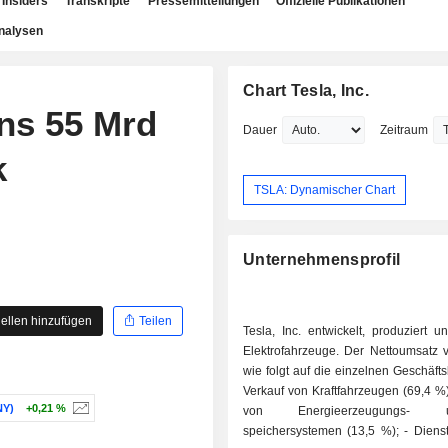
Insiders
Transkripte
Pressemitteilungen
Offizielle Publikationen
nalysen
Chart Tesla, Inc.
ns 55 Mrd
Dauer
Zeitraum
k
TSLA: Dynamischer Chart
Unternehmensprofil
ellen hinzufügen
Teilen
Tesla, Inc. entwickelt, produziert un
Elektrofahrzeuge. Der Nettoumsatz ve
wie folgt auf die einzelnen Geschäfts
Verkauf von Kraftfahrzeugen (69,4 %); - Verk
Y)
+0,21 %
von Energieerzeugungs
speichersystemen (13,5 %); - Dienstleistungen