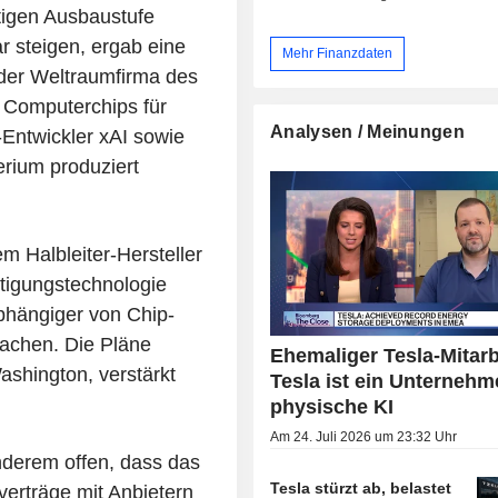
ltigen Ausbaustufe
r steigen, ergab eine
Mehr Finanzdaten
g der Weltraumfirma des
n Computerchips für
Analysen / Meinungen
Entwickler xAI sowie
rium produziert
 Halbleiter-Hersteller
rtigungstechnologie
bhängiger von Chip-
achen. Die Pläne
Ehemaliger Tesla-Mitarb
shington, verstärkt
Tesla ist ein Unternehm
physische KI
Am 24. Juli 2026 um 23:32 Uhr
anderem offen, dass das
Tesla stürzt ab, belastet
erträge mit Anbietern