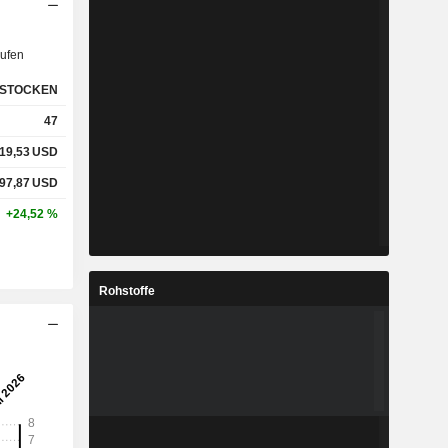
ufen
STOCKEN
47
19,53
USD
97,87
USD
+24,52 %
Rohstoffe