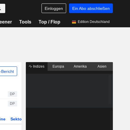
Einloggen
Ein Abo abschließen
eener
Tools
Top / Flop
Edition Deutschland
Indizes
Europa
Amerika
Asien
Bericht
DP
DP
ine
Sektor
Derivate
ETFs