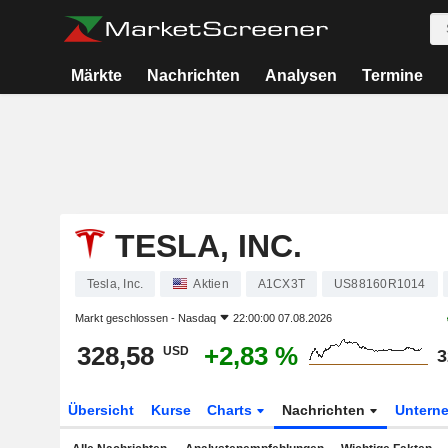
Märkte
Nachrichten
Analysen
Termine
TESLA, INC.
Tesla, Inc.
Aktien
A1CX3T
US88160R1014
Markt geschlossen -
Nasdaq
22:00:00 07.08.2026
328,58
+2,83 %
USD
3
Übersicht
Kurse
Charts
Nachrichten
Untern