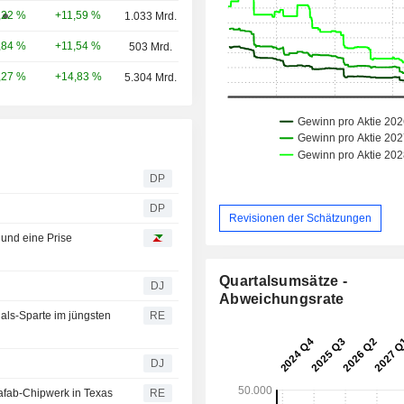
+11,59 %
,22 %
1.033 Mrd.
+11,54 %
,84 %
503 Mrd.
+14,83 %
,27 %
5.304 Mrd.
DP
DP
Revisionen der Schätzungen
 und eine Prise
Quartalsumsätze -
DJ
Abweichungsrate
als-Sparte im jüngsten
RE
DJ
afab-Chipwerk in Texas
RE