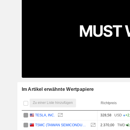
Im Artikel erwähnte Wertpapiere
Zu einer Liste hinzufügen
Richtpreis
TESLA, INC.
328,58
USD
+2
TSMC (TAIWAN SEMICONDUCTOR MANUFACTURING COMPANY)
2.370,00
TWD
+0