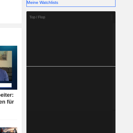
Meine Watchlists
Top / Flop
eiter:
en für