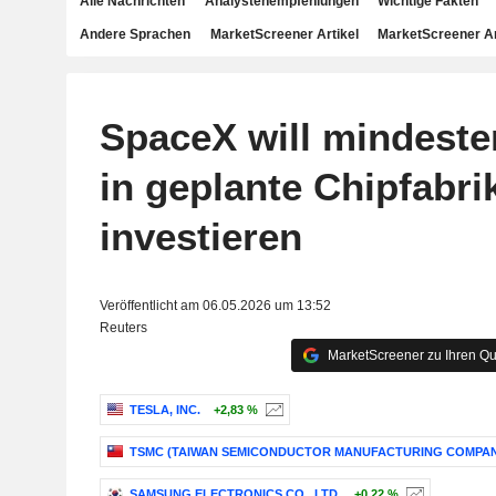
Alle Nachrichten
Analystenempfehlungen
Wichtige Fakten
Andere Sprachen
MarketScreener Artikel
MarketScreener A
SpaceX will mindeste
in geplante Chipfabri
investieren
Veröffentlicht am 06.05.2026 um 13:52
Reuters
MarketScreener zu Ihren Qu
TESLA, INC.
+2,83 %
TSMC (TAIWAN SEMICONDUCTOR MANUFACTURING COMPAN
SAMSUNG ELECTRONICS CO., LTD.
+0,22 %