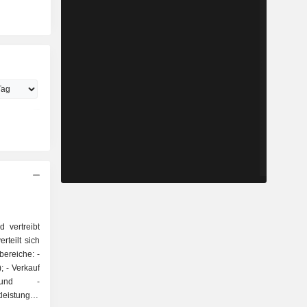
d vertreibt
rteilt sich
bereiche: -
auf
- und -