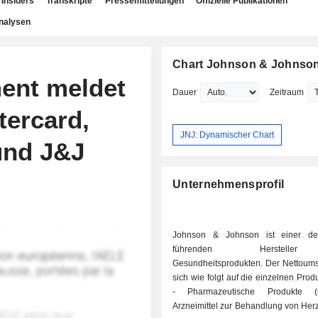
Insiders
Transkripte
Pressemitteilungen
Offizielle Publikationen
nalysen
Chart Johnson & Johnso
ent meldet
Dauer
Zeitraum
tercard,
JNJ: Dynamischer Chart
und J&J
Unternehmensprofil
Johnson & Johnson ist einer der
führenden Herstell
Gesundheitsprodukten. Der Nettoumsa
sich wie folgt auf die einzelnen Produ
- Pharmazeutische Produkte (
Arzneimittel zur Behandlung von Herz