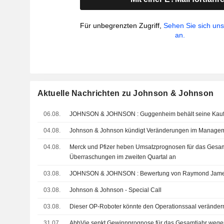
Für unbegrenzten Zugriff,
Sehen Sie sich un
an.
Aktuelle Nachrichten zu Johnson & Johnson
06.08.
JOHNSON & JOHNSON : Guggenheim behält se
04.08.
Johnson & Johnson kündigt Veränderungen im Manage
04.08.
Merck und Pfizer heben Umsatzprognosen für das Gesam
Überraschungen im zweiten Quartal an
03.08.
JOHNSON & JOHNSON : Bewertung von Raym
03.08.
Johnson & Johnson - Special Call
03.08.
Dieser OP-Roboter könnte den Operationssaal veränder
31.07.
AbbVie senkt Gewinnprognose für das Gesamtjahr we