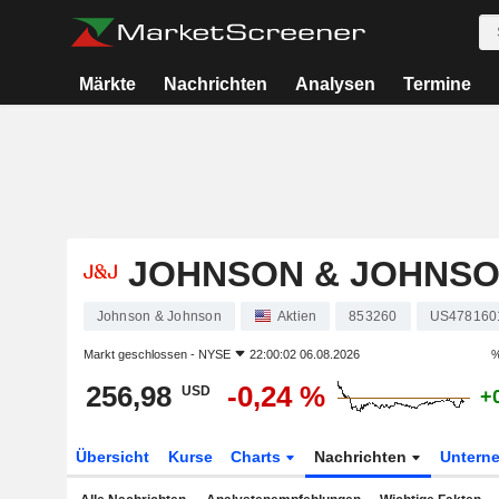
Märkte
Nachrichten
Analysen
Termine
JOHNSON & JOHNS
Johnson & Johnson
Aktien
853260
US478160
Markt geschlossen -
NYSE
22:00:02 06.08.2026
%
256,98
-0,24 %
USD
+
Übersicht
Kurse
Charts
Nachrichten
Untern