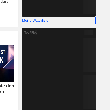
Meine Watchlists
Top / Flop
nte den
rn