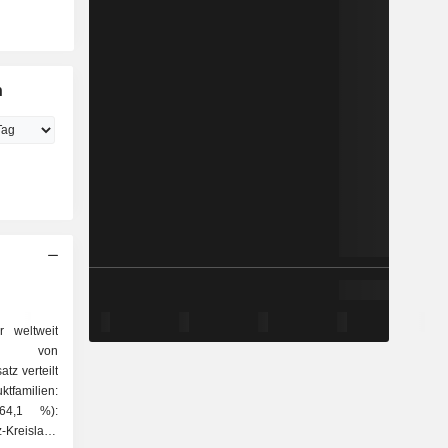
n
 weltweit
er von
tz verteilt
ktfamilien:
64,1 %):
-Kreislauf-