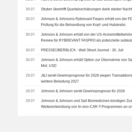
30.07.
Stryker übertrifft Quartalsschätzungen dank starker Nac
30.07.
Johnson & Johnsons Rybrevant Faspro erhält von der F
Prüfung für die Behandlung von Kopf- und Halskrebs
30.07.
Johnson & Johnson erhält von der US-Arzneimittelbehörd
Review für RYBREVANT FASPRO als potenzielle subkutan
Therapie gegen EGFR und MET bei fortgeschrittenem Ko
30.07.
PRESSEÜBERBLICK - Wall Street Journal - 30. Juli
30.07.
Johnson & Johnson erhält Option zur Übernahme von Sai
Mrd. USD
29.07.
J&J senkt Gewinnprognose für 2026 wegen Transaktions
weitere Belastung 2027
29.07.
Johnson & Johnson senkt Gewinnprognose für 2026
29.07.
Johnson & Johnson und Sail Biomedicines kündigen Zu
Weiterentwicklung von In-vivo-CAR-T-Programmen an u
Autoimmunerkrankungen durch einen Immun-Reset gru