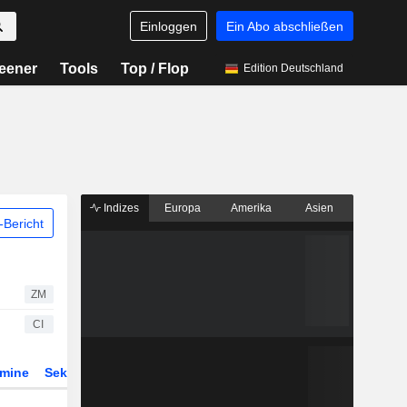
Einloggen
Ein Abo abschließen
eener
Tools
Top / Flop
Edition Deutschland
Indizes
Europa
Amerika
Asien
Bericht
ZM
CI
rmine
Sektor
Derivate
ETFs