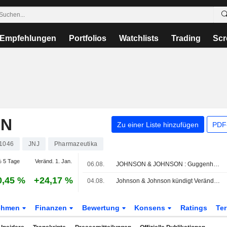
Empfehlungen
Portfolios
Watchlists
Trading
Scr
ON
Zu einer Liste hinzufügen
PDF-
1046
JNJ
Pharmazeutika
 5 Tage
Veränd. 1. Jan.
06.08.
JOHNSON & JOHNSON : Guggenheim behält seine Kaufempfehlung bei
0,45 %
+24,17 %
04.08.
Johnson & Johnson kündigt Veränderungen im Management an
ehmen
Finanzen
Bewertung
Konsens
Ratings
Te