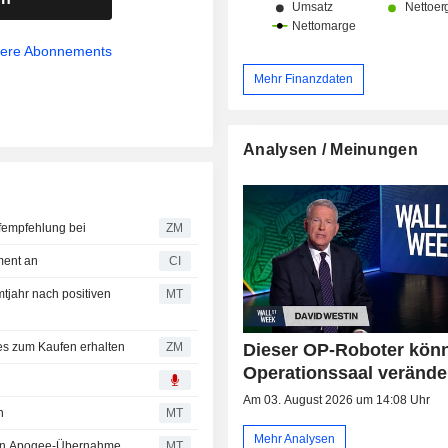
sere Abonnements
Mehr Finanzdaten
Analysen / Meinungen
ine Kaufempfehlung bei
ZM
ment an
CI
tjahr nach positiven
MT
Dieser OP-Roboter kön
ond James zum Kaufen erhalten
ZM
Operationssaal verände
Am 03. August 2026 um 14:08 Uhr
n
MT
Mehr Analysen
gen Apogee-Übernahme
MT