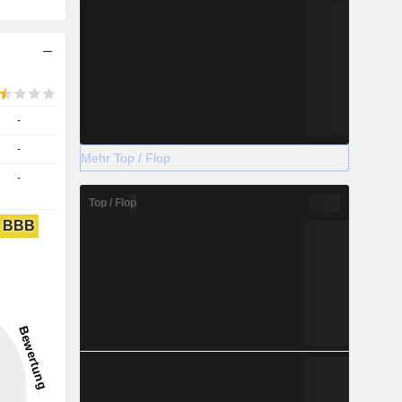
-
-
Mehr Top / Flop
-
Top / Flop
BBB