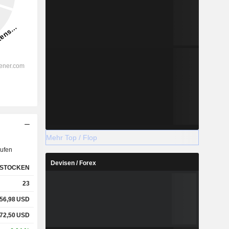
Mehr Top / Flop
ufen
Devisen / Forex
STOCKEN
23
56,98
USD
72,50
USD