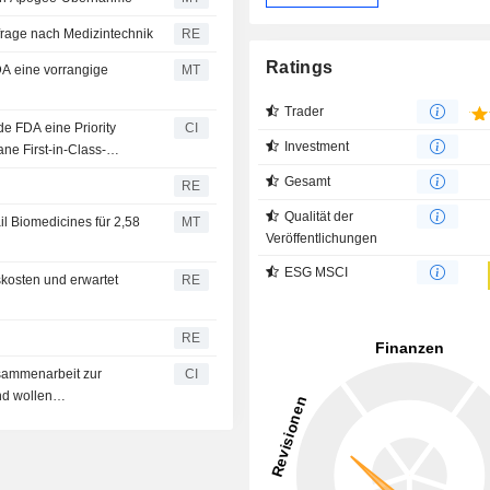
hfrage nach Medizintechnik
RE
Ratings
DA eine vorrangige
MT
Trader
e FDA eine Priority
CI
Investment
e First-in-Class-
pf-Hals-Krebs
Gesamt
RE
Qualität der
l Biomedicines für 2,58
MT
Veröffentlichungen
ESG MSCI
kosten und erwartet
RE
RE
sammenarbeit zur
CI
nd wollen
ndlegend verändern