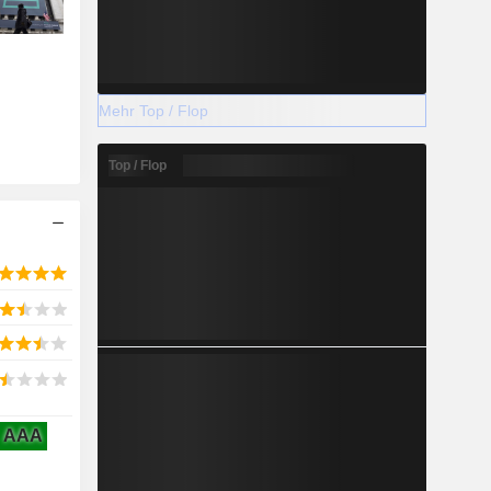
Mehr Top / Flop
Top / Flop
AAA