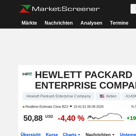
Märkte
Nachrichten
Analysen
Termine
HEWLETT PACKARD
ENTERPRISE COMPA
Hewlett Packard Enterprise Company
Aktien
A140
Realtime-Estimate
Cboe BZX
15:41:51 06.08.2026
% 
50,88
-4,40 %
USD
+19
Übersicht
Kurse
Charts
Nachrichten
Untern