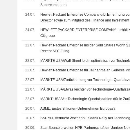
Supercomputers
24.07.
Hewlett Packard Enterprise Company gibt Ernennung vo
Director sowie zum Mitglied des Finance and Investmen
and Compensation Committee mit Wirkung zum 24. Juli 
24.07.
HEWLETT PACKARD ENTERPRISE COMPANY : erhält Kaufen-Rating von
Citigroup
22.07.
Hewlett Packard Enterprise Insider Sold Shares Worth $1
Recent SEC Filing
22.07.
MÄRKTE USA/Wall Street leicht optimistisch vor Technol
22.07.
Hewlett Packard Enterprise für Teilnahme an Genesis M
22.07.
MÄRKTE USA/Zurückhaltung vor Technologie-Quartalsz
22.07.
MÄRKTE USA/Etwas leichter vor Technologie-Quartalsz
22.07.
MARKT USA/Vor Technologie-Quartalszahlen dürfte Zur
20.07.
ASML: Erstes Billionen-Unternehmen Europas?
10.07.
S&P 500 verbucht Wochenplus dank Rally bei Technolog
30.06.
ScanSource erweitert HPE-Partnerschaft um Juniper Ne