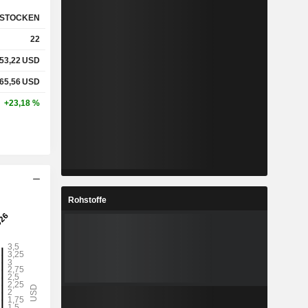
STOCKEN
22
53,22
USD
65,56
USD
+23,18 %
Rohstoffe