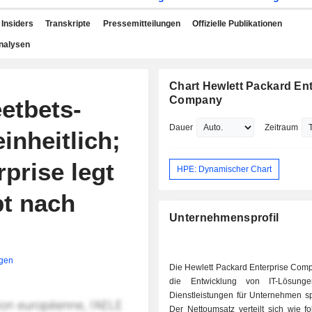
Insiders
Transkripte
Pressemitteilungen
Offizielle Publikationen
nalysen
Chart Hewlett Packard Ent
Company
eetbets-
Dauer
Zeitraum
inheitlich;
prise legt
HPE: Dynamischer Chart
bt nach
Unternehmensprofil
igen
Die Hewlett Packard Enterprise Comp
die Entwicklung von IT-Lösun
Dienstleistungen für Unternehmen spe
Der Nettoumsatz verteilt sich wie fo