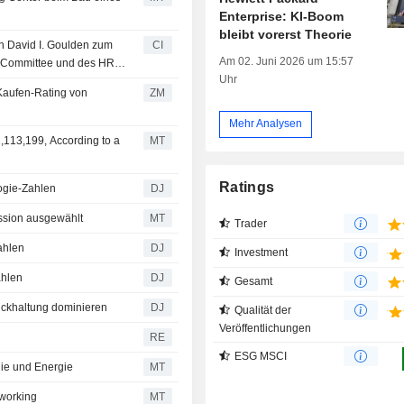
Enterprise: KI-Boom
bleibt vorerst Theorie
n David I. Goulden zum
CI
Am 02. Juni 2026 um 15:57
t Committee und des HR
Uhr
2026 bekannt
ZM
Mehr Analysen
,113,199, According to a
MT
Ratings
ogie-Zahlen
DJ
ission ausgewählt
MT
Trader
ahlen
DJ
Investment
ahlen
DJ
Gesamt
ückhaltung dominieren
DJ
Qualität der
Veröffentlichungen
RE
ESG MSCI
ie und Energie
MT
tworking
MT