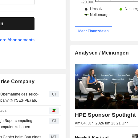
en
Mehr Finanzdaten
sere Abonnements
Analysen / Meinungen
rprise Company
 Übernahme des Telco-
CI
ompany (NYSE:HPE) ab.
 aus
HPE Sponsor Spotlight
urgh Supercomputing
CI
Am 04. Juni 2026 um 23:21 Uhr
computer zu bauen
Hewlett Packard
ng Center beim Bau eines
MT