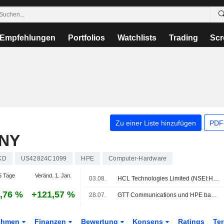
Empfehlungen
Portfolios
Watchlists
Trading
Scr
Zu einer Liste hinzufügen
PDF-
NY
KD
US42824C1099
HPE
Computer-Hardware
5 Tage
Veränd. 1. Jan.
03.08.
HCL Technologies Limited (NSEI:HCLTECH) schloss die Übernahme des Telco-Solutions-Geschäfts der Hewlett Packard Enterprise Company (NYSE:HPE) ab.
,76 %
+121,57 %
28.07.
GTT Communications und HPE bauen ihre Partnerschaft aus
ehmen
Finanzen
Bewertung
Konsens
Ratings
Te