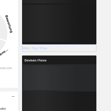
Mehr Top / Flop
Devisen / Forex
ufen