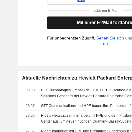
oder per E-Mail
Mit einer E?Mail fortfahr
Für unbegrenzten Zugriff,
Sehen Sie sich un
an.
Aktuelle Nachrichten zu Hewlett Packard Ente
03.08.
HCL Technologies Limited (NSEI:HCLTECH) schloss die
Solutions-Geschäfts der Hewlett Packard Enterprise C
28.07.
GTT Communications und HPE bauen ihre Partnerschaft
27.07.
Rigetti weitet Zusammenarbeit mit HPE und dem Pittsb
Center aus, um neuen hybriden Quanten-Klassik-Super
27.07.
Rigetti kooperiert mit HPE und Pittsburgh Supercomputi