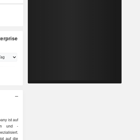
erprise
any ist auf
gen und -
zialisiert.
lgt auf die