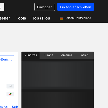
Einloggen
Ein Abo abschließen
eener
Tools
Top / Flop
Edition Deutschland
Indizes
Europa
Amerika
Asien
Bericht
CI
rmine
Sektor
Derivate
ETFs