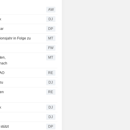
AW
k
DJ
lar
DP
onsjahr in Folge zu
MT
FW
ten,
MT
 nach
FAO
RE
 zu
DJ
hen
RE
k
DJ
DJ
stützt
DP