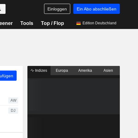
Einloggen
Ein Abo abschließen
eener
Tools
Top / Flop
Edition Deutschland
Indizes
Europa
Amerika
Asien
zufügen
AW
DJ