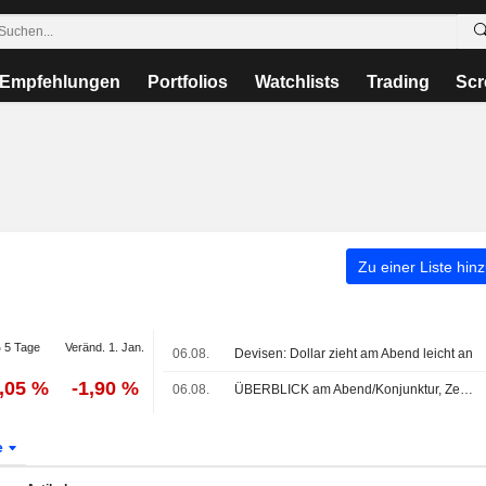
Empfehlungen
Portfolios
Watchlists
Trading
Scr
Zu einer Liste hin
 5 Tage
Veränd. 1. Jan.
06.08.
Devisen: Dollar zieht am Abend leicht an
0,05 %
-1,90 %
06.08.
ÜBERBLICK am Abend/Konjunktur, Zentralbanken, Politik
e