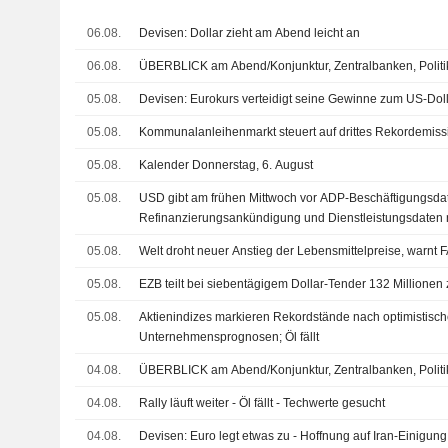
06.08.
Devisen: Dollar zieht am Abend leicht an
06.08.
ÜBERBLICK am Abend/Konjunktur, Zentralbanken, Politi
05.08.
Devisen: Eurokurs verteidigt seine Gewinne zum US-Dol
05.08.
Kommunalanleihenmarkt steuert auf drittes Rekordemissi
05.08.
Kalender Donnerstag, 6. August
05.08.
USD gibt am frühen Mittwoch vor ADP-Beschäftigungsda
Refinanzierungsankündigung und Dienstleistungsdaten
05.08.
Welt droht neuer Anstieg der Lebensmittelpreise, warnt 
05.08.
EZB teilt bei siebentägigem Dollar-Tender 132 Millionen
05.08.
Aktienindizes markieren Rekordstände nach optimistisc
Unternehmensprognosen; Öl fällt
04.08.
ÜBERBLICK am Abend/Konjunktur, Zentralbanken, Politi
04.08.
Rally läuft weiter - Öl fällt - Techwerte gesucht
04.08.
Devisen: Euro legt etwas zu - Hoffnung auf Iran-Einigung 