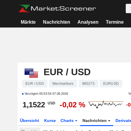
Märkte
Nachrichten
Analysen
Termine
EUR / USD
EUR / USD
Wechselkurs
965275
EURUSD
Verzögert
05:53:54 07.08.2026
%
1,1522
-0,02 %
USD
-
Übersicht
Kurse
Charts
Nachrichten
Derivat