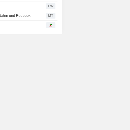
FW
lsdaten und Redbook
MT