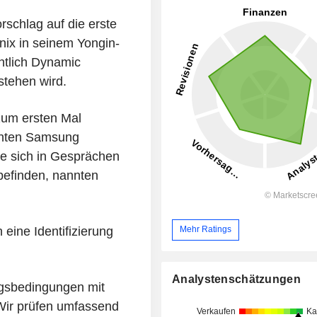
rschlag auf die erste
nix in seinem Yongin-
htlich Dynamic
tehen wird.
zum ersten Mal
enten Samsung
ie sich in Gesprächen
befinden, nannten
 eine Identifizierung
Mehr Ratings
Analystenschätzungen
agsbedingungen mit
'Wir prüfen umfassend
Verkaufen
Ka