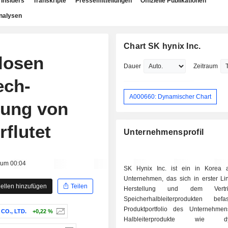
Insiders
Transkripte
Pressemitteilungen
Offizielle Publikationen
nalysen
Chart SK hynix Inc.
llosen
Dauer
Zeitraum
ech-
A000660: Dynamischer Chart
rung von
flutet
Unternehmensprofil
 um 00:04
SK Hynix Inc. ist ein in Korea 
Unternehmen, das sich in erster Lin
ellen hinzufügen
Teilen
Herstellung und dem Vert
Speicherhalbleiterprodukten bef
Produktportfolio des Unternehme
O., LTD.
+0,22 %
Halbleiterprodukte wie dy