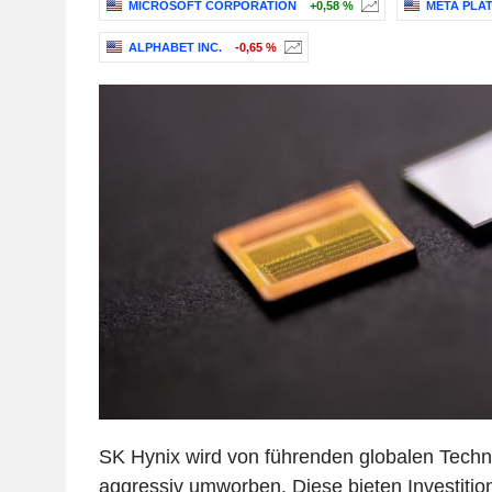
MICROSOFT CORPORATION
+0,58 %
META PLAT
ALPHABET INC.
-0,65 %
SK Hynix wird von führenden globalen Tech
aggressiv umworben. Diese bieten Investitio