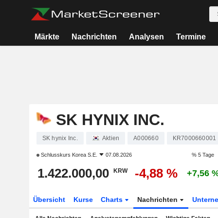
Märkte
Nachrichten
Analysen
Termine
SK HYNIX INC.
SK hynix Inc.
Aktien
A000660
KR7000660001
Schlusskurs
Korea S.E.
07.08.2026
% 5 Tage
1.422.000,00
-4,88 %
KRW
+7,56 
Übersicht
Kurse
Charts
Nachrichten
Untern