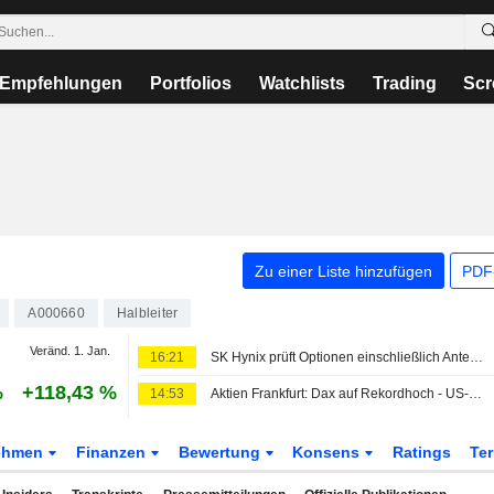
Empfehlungen
Portfolios
Watchlists
Trading
Scr
Zu einer Liste hinzufügen
PDF-
A000660
Halbleiter
Veränd. 1. Jan.
16:21
SK Hynix prüft Optionen einschließlich Anteilsverkauf für Werk in Chongqing
%
+118,43 %
14:53
Aktien Frankfurt: Dax auf Rekordhoch - US-Jobdaten mindern Zinssorgen
ehmen
Finanzen
Bewertung
Konsens
Ratings
Te