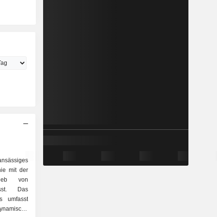
ansässiges
ie mit der
rieb von
asst. Das
ns umfasst
namische