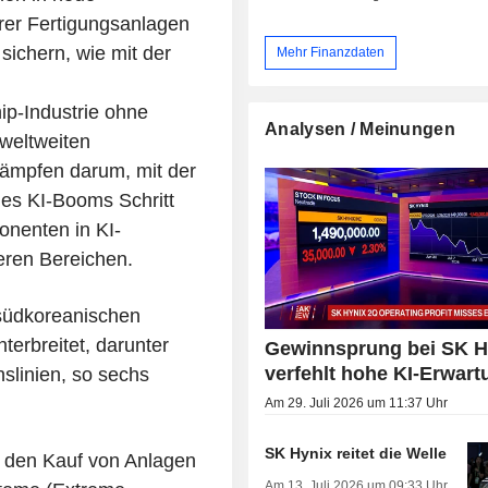
urer Fertigungsanlagen
sichern, wie mit der
Mehr Finanzdaten
ip-Industrie ohne
Analysen / Meinungen
 weltweiten
kämpfen darum, mit der
des KI-Booms Schritt
onenten in KI-
ren Bereichen.
üdkoreanischen
terbreitet, darunter
Gewinnsprung bei SK H
verfehlt hohe KI-Erwar
nslinien, so sechs
Am 29. Juli 2026 um 11:37 Uhr
SK Hynix reitet die Welle
n den Kauf von Anlagen
Am 13. Juli 2026 um 09:33 Uhr