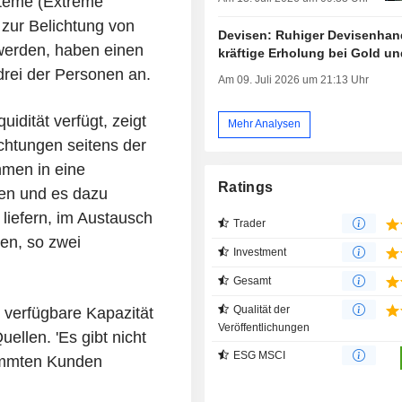
steme (Extreme
 zur Belichtung von
Devisen: Ruhiger Devisenhan
 werden, haben einen
kräftige Erholung bei Gold un
drei der Personen an.
Am 09. Juli 2026 um 21:13 Uhr
uidität verfügt, zeigt
Mehr Analysen
ichtungen seitens der
men in eine
Ratings
gen und es dazu
 liefern, im Austausch
Trader
ien, so zwei
Investment
Gesamt
Qualität der
 verfügbare Kapazität
Veröffentlichungen
uellen. 'Es gibt nicht
ESG MSCI
timmten Kunden