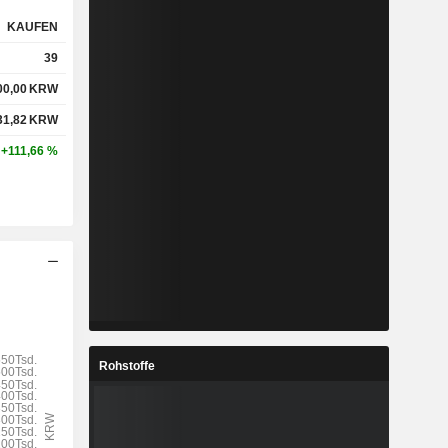
KAUFEN
39
00,00
KRW
31,82
KRW
+111,66 %
Rohstoffe