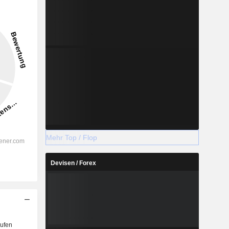
Mehr Top / Flop
Devisen / Forex
ufen