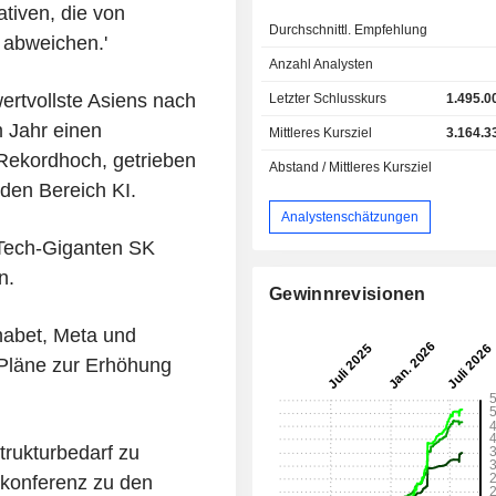
ativen, die von
Durchschnittl. Empfehlung
 abweichen.'
Anzahl Analysten
ertvollste Asiens nach
Letzter Schlusskurs
1.495.0
 Jahr einen
Mittleres Kursziel
3.164.3
 Rekordhoch, getrieben
Abstand / Mittleres Kursziel
den Bereich KI.
Analystenschätzungen
 Tech-Giganten SK
n.
Gewinnrevisionen
abet, Meta und
Pläne zur Erhöhung
trukturbedarf zu
nkonferenz zu den