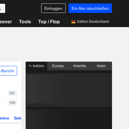
Einloggen
Ein Abo abschließen
eener
Tools
Top / Flop
Edition Deutschland
Indizes
Europa
Amerika
Asien
Bericht
MT
AW
rmine
Sektor
ETFs