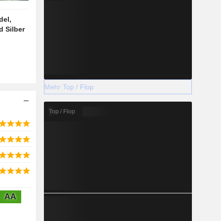
del,
d Silber
Mehr Top / Flop
Top / Flop
AA