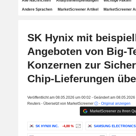
Alle Nachrichten
Analystenempfehlungen
Wichtige Fakten
Andere Sprachen
MarketScreener Artikel
MarketScreener A
SK Hynix mit beispie
Angeboten von Big-T
Konzernen zur Siche
Chip-Lieferungen über
Veröffentlicht am 08.05.2026 um 00:02 - Geändert am 08.05.2026
Reuters - Übersetzt von MarketScreener
-
Original anzeigen
MarketScreener zu Ihren Qu
SK HYNIX INC.
-4,88 %
SAMSUNG ELECTRONICS C