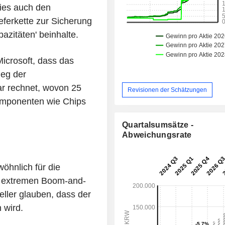
dies auch den
eferkette zur Sicherung
zitäten' beinhalte.
Microsoft, dass das
ieg der
ar rechnet, wovon 25
Revisionen der Schätzungen
Komponenten wie Chips
Quartalsumsätze -
Abweichungsrate
öhnlich für die
hre extremen Boom-and-
eller glauben, dass der
 wird.