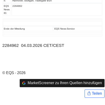
n:
Hannover, Stuttgart, Tradegate BSX
EQS
2284962
News
ID:
Ende der Mitteilung
EQS News-Service
2284962 04.03.2026 CET/CEST
© EQS - 2026
MarketScreener zu Ihren Quellen hinzufügen
Teilen