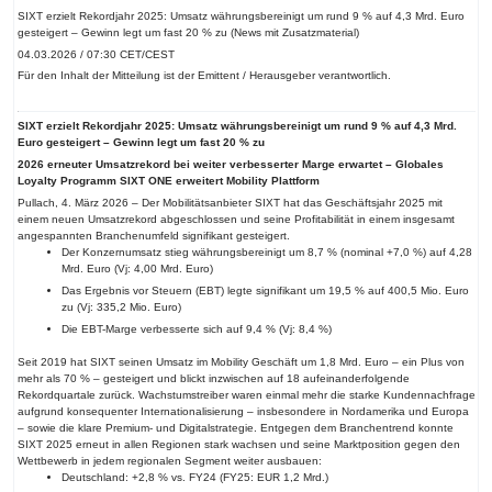
SIXT erzielt Rekordjahr 2025: Umsatz währungsbereinigt um rund 9 % auf 4,3 Mrd. Euro
gesteigert – Gewinn legt um fast 20 % zu (News mit Zusatzmaterial)
04.03.2026 / 07:30 CET/CEST
Für den Inhalt der Mitteilung ist der Emittent / Herausgeber verantwortlich.
SIXT erzielt Rekordjahr 2025: Umsatz währungsbereinigt um rund 9 % auf 4,3 Mrd.
Euro gesteigert – Gewinn legt um fast 20 % zu
2026 erneuter Umsatzrekord bei weiter verbesserter Marge erwartet – Globales
Loyalty Programm SIXT ONE erweitert Mobility Plattform
Pullach, 4. März 2026 – Der Mobilitätsanbieter SIXT hat das Geschäftsjahr 2025 mit
einem neuen Umsatzrekord abgeschlossen und seine Profitabilität in einem insgesamt
angespannten Branchenumfeld signifikant gesteigert.
Der Konzernumsatz stieg währungsbereinigt um 8,7 % (nominal +7,0 %) auf 4,28
Mrd. Euro (Vj: 4,00 Mrd. Euro)
Das Ergebnis vor Steuern (EBT) legte signifikant um 19,5 % auf 400,5 Mio. Euro
zu (Vj: 335,2 Mio. Euro)
Die EBT-Marge verbesserte sich auf 9,4 % (Vj: 8,4 %)
Seit 2019 hat SIXT seinen Umsatz im Mobility Geschäft um 1,8 Mrd. Euro – ein Plus von
mehr als 70 % – gesteigert und blickt inzwischen auf 18 aufeinanderfolgende
Rekordquartale zurück. Wachstumstreiber waren einmal mehr die starke Kundennachfrage
aufgrund konsequenter Internationalisierung – insbesondere in Nordamerika und Europa
– sowie die klare Premium- und Digitalstrategie. Entgegen dem Branchentrend konnte
SIXT 2025 erneut in allen Regionen stark wachsen und seine Marktposition gegen den
Wettbewerb in jedem regionalen Segment weiter ausbauen:
Deutschland: +2,8 % vs. FY24 (FY25: EUR 1,2 Mrd.)