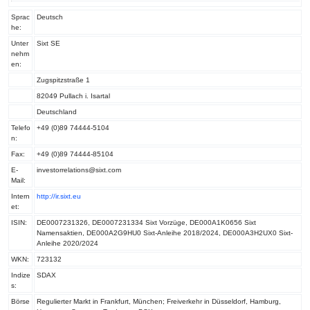
Sprac
Deutsch
he:
Unter
Sixt SE
nehm
en:
Zugspitzstraße 1
82049 Pullach i. Isartal
Deutschland
Telefo
+49 (0)89 74444-5104
n:
Fax:
+49 (0)89 74444-85104
E-
investorrelations@sixt.com
Mail:
Intern
http://ir.sixt.eu
et:
ISIN:
DE0007231326, DE0007231334 Sixt Vorzüge, DE000A1K0656 Sixt
Namensaktien, DE000A2G9HU0 Sixt-Anleihe 2018/2024, DE000A3H2UX0 Sixt-
Anleihe 2020/2024
WKN:
723132
Indize
SDAX
s:
Börse
Regulierter Markt in Frankfurt, München; Freiverkehr in Düsseldorf, Hamburg,