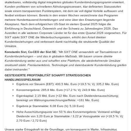
skalierbares, vollständig digital integriertes globales Kundenbindungsprogramm erweitert.
Kunden profitieren von schnelleren Abholungsprozessen, klar definierten Statusstufen
sowie einem transparenten Punktesystem, mit dem sie voll digital Vorteile aufbauen und
flexibel einlösen können. Bereits in den ersten Wochen verzeichnete das Programm
mehrere Hunderttausend Anmeldungen und eine über den Erwartungen liegende
Akzeptanz. Nach dem erfolgreichen US-Start im vierten Quartal 2025 folgte die
Einführung in Deutschland, Österreich und der Schweiz zu Jahresbeginn 2026. Das
Ausrollen in alle weiteren Corporate Länder ist für das erste Quartal 2026 vorgesehen. Für
SIXT stärkt SIXT ONE die Wiederbuchungsraten, erhöht den Anteil direkter
Kundenbeziehungen und verbessert damit nachhaltig die strukturelle Qualität der
Umsätze.
Konstantin Sixt, Co-CEO der Sixt SE:
"Mit SIXT ONE verwandeln wir Transaktionen in
Kundenbeziehungen – und das in globalem Maßstab. Wir bauen unsere direkte
Kundenbindung weiter aus und schaffen eine Plattform, die wiederkehrende Umsätze
strukturell stärkt. Premiumerlebnis, Technologie und datenbasierte Kundenbindung greifen
dabei ineinander."
GESTEIGERTE PROFITABILITÄT SCHAFFT STRATEGISCHEN
HANDLUNGSSPIELRAUM
Ergebnis vor Steuern (EBT): 400,5 Mio. Euro (+19,5 %; Vj: 335,2 Mio. Euro)
Konzernergebnis: 285,8 Mio. Euro (+17,2 %; Vj: 243,9 Mio. Euro)
Eigenkapital: 2,15 Mrd. Euro (+22 Mio. Euro nach Dividendenausschüttung;
bereinigt um Währungsumrechnungseffekte: +161 Mio. Euro)
Ergebnis je Stammaktie: 6,08 Euro (Vj: 5,19 Euro)
Hohe Ausschüttungsquote von 53 % des Konzernergebnis: Vorstand schlägt
Dividende von 3,20 Euro je Stammaktie / 3,22 je Vorzugsaktie vor (+18,5 %; Vj:
2,70 Euro / 2,72 Euro)
Unsere starke Ertragskraft ist die Grundlage, um konsequent in Marke, Infrastruktur,