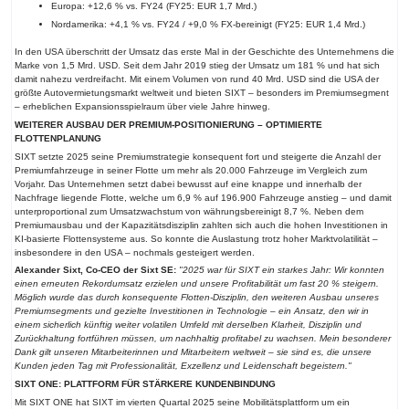
Europa: +12,6 % vs. FY24 (FY25: EUR 1,7 Mrd.)
Nordamerika: +4,1 % vs. FY24 / +9,0 % FX-bereinigt (FY25: EUR 1,4 Mrd.)
In den USA überschritt der Umsatz das erste Mal in der Geschichte des Unternehmens die
Marke von 1,5 Mrd. USD. Seit dem Jahr 2019 stieg der Umsatz um 181 % und hat sich
damit nahezu verdreifacht. Mit einem Volumen von rund 40 Mrd. USD sind die USA der
größte Autovermietungsmarkt weltweit und bieten SIXT – besonders im Premiumsegment
– erheblichen Expansionsspielraum über viele Jahre hinweg.
WEITERER AUSBAU DER PREMIUM-POSITIONIERUNG – OPTIMIERTE
FLOTTENPLANUNG
SIXT setzte 2025 seine Premiumstrategie konsequent fort und steigerte die Anzahl der
Premiumfahrzeuge in seiner Flotte um mehr als 20.000 Fahrzeuge im Vergleich zum
Vorjahr. Das Unternehmen setzt dabei bewusst auf eine knappe und innerhalb der
Nachfrage liegende Flotte, welche um 6,9 % auf 196.900 Fahrzeuge anstieg – und damit
unterproportional zum Umsatzwachstum von währungsbereinigt 8,7 %. Neben dem
Premiumausbau und der Kapazitätsdisziplin zahlten sich auch die hohen Investitionen in
KI-basierte Flottensysteme aus. So konnte die Auslastung trotz hoher Marktvolatilität –
insbesondere in den USA – nochmals gesteigert werden.
Alexander Sixt, Co-CEO der Sixt SE:
"2025 war für SIXT ein starkes Jahr: Wir konnten
einen erneuten Rekordumsatz erzielen und unsere Profitabilität um fast 20 % steigern.
Möglich wurde das durch konsequente Flotten-Disziplin, den weiteren Ausbau unseres
Premiumsegments und gezielte Investitionen in Technologie – ein Ansatz, den wir in
einem sicherlich künftig weiter volatilen Umfeld mit derselben Klarheit, Disziplin und
Zurückhaltung fortführen müssen, um nachhaltig profitabel zu wachsen. Mein besonderer
Dank gilt unseren Mitarbeiterinnen und Mitarbeitern weltweit – sie sind es, die unsere
Kunden jeden Tag mit Professionalität, Exzellenz und Leidenschaft begeistern."
SIXT ONE: PLATTFORM FÜR STÄRKERE KUNDENBINDUNG
Mit SIXT ONE hat SIXT im vierten Quartal 2025 seine Mobilitätsplattform um ein