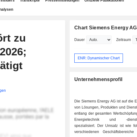
Insiders
Transkripte
Pressemitteilungen
Offizielle Publikationen
nalysen
Chart Siemens Energy AG
rt zu
Dauer
Zeitraum
 2026;
ENR: Dynamischer Chart
ätigt
Unternehmensprofil
igen
Die Siemens Energy AG ist auf die E
von Lösungen, Produkten und Dienst
entlang der gesamten Wertschöpfung
Energietechnik und -dienstle
spezialisiert. Der Umsatz ist wie fo
verschiedenen Geschäftsbereiche ve