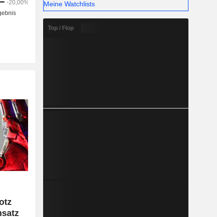
Meine Watchlists
Top / Flop
otz
msatz