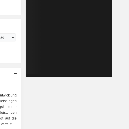
ntwicklung
leistungen
skette der
istungen
lgt auf die
rteilt: -