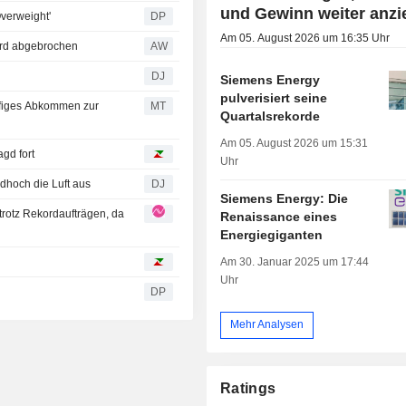
und Gewinn weiter anzi
verweight'
DP
Am 05. August 2026 um 16:35 Uhr
ord abgebrochen
AW
DJ
Siemens Energy
pulverisiert seine
äufiges Abkommen zur
MT
Quartalsrekorde
Am 05. August 2026 um 15:31
gd fort
Uhr
hoch die Luft aus
DJ
Siemens Energy: Die
otz Rekordaufträgen, da
Renaissance eines
Energiegiganten
Am 30. Januar 2025 um 17:44
Uhr
DP
Mehr Analysen
Ratings