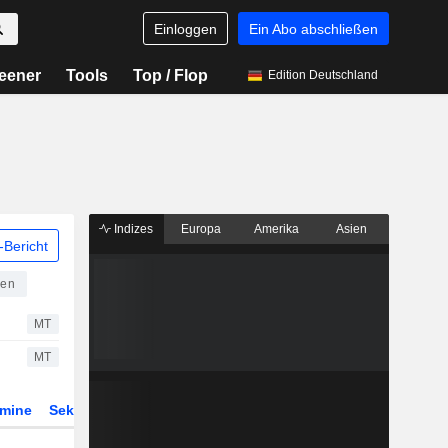
Einloggen
Ein Abo abschließen
eener
Tools
Top / Flop
Edition Deutschland
Indizes
Europa
Amerika
Asien
Bericht
ien
MT
MT
rmine
Sektor
Derivate
ETFs