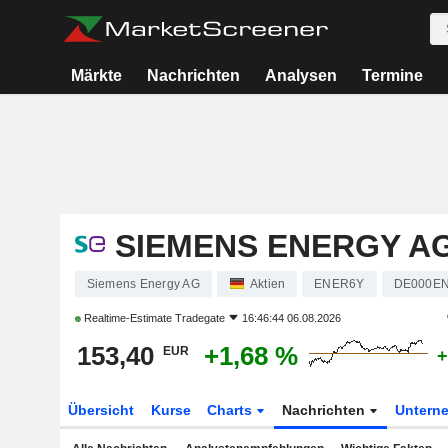
Märkte
Nachrichten
Analysen
Termine
SIEMENS ENERGY A
Siemens Energy AG
Aktien
ENER6Y
DE000E
Realtime-Estimate
Tradegate
16:46:44 06.08.2026
153,40
+1,68 %
EUR
+
Übersicht
Kurse
Charts
Nachrichten
Untern