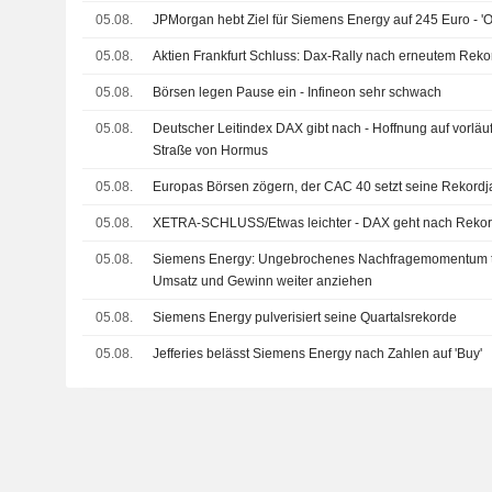
05.08.
JPMorgan hebt Ziel für Siemens Energy auf 245 Euro - 'O
05.08.
Aktien Frankfurt Schluss: Dax-Rally nach erneutem Rek
05.08.
Börsen legen Pause ein - Infineon sehr schwach
05.08.
Deutscher Leitindex DAX gibt nach - Hoffnung auf vorl
Straße von Hormus
05.08.
Europas Börsen zögern, der CAC 40 setzt seine Rekordja
05.08.
XETRA-SCHLUSS/Etwas leichter - DAX geht nach Rekord
05.08.
Siemens Energy: Ungebrochenes Nachfragemomentum tr
Umsatz und Gewinn weiter anziehen
05.08.
Siemens Energy pulverisiert seine Quartalsrekorde
05.08.
Jefferies belässt Siemens Energy nach Zahlen auf 'Buy'