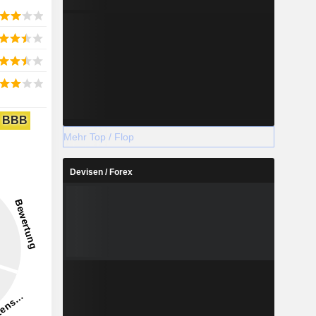
BBB
Mehr Top / Flop
Devisen / Forex