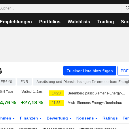
Empfehlungen
Portfolios
Watchlists
Trading
Scr
G
Zu einer Liste hinzufügen
PDF-
NER6Y0
ENR
Ausrüstung und Dienstleistungen für erneuerbare Energ
% 5 Tage
Veränd. 1. Jan.
14:28
Berenberg passt Siemens-Energy-Schätzungen nach Rekord im dritten Geschäftsquartal an; Kaufempfehlung bekräftigt
4,76 %
+27,18 %
11:55
Mwb: Siemens Energys 'beeindruckendes' Q3 im Geschäftsjahr bereits eingepreist; Verkaufsempfehlung bekräftigt
ehmen
Finanzen
Bewertung
Konsens
Ratings
Te