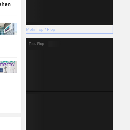
ehen
Mehr Top / Flop
Top / Flop