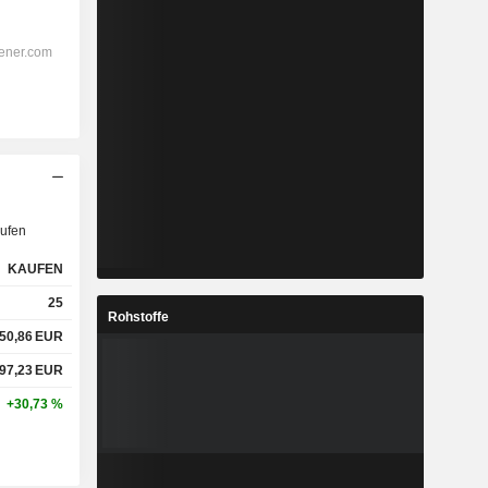
ufen
KAUFEN
25
Rohstoffe
50,86
EUR
97,23
EUR
+30,73 %