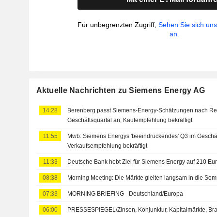
Für unbegrenzten Zugriff,
Sehen Sie sich un
an.
Aktuelle Nachrichten zu Siemens Energy AG
14:28
Berenberg passt Siemens-Energy-Schätzungen nach Reko
Geschäftsquartal an; Kaufempfehlung bekräftigt
11:55
Mwb: Siemens Energys 'beeindruckendes' Q3 im Geschäfts
Verkaufsempfehlung bekräftigt
11:33
Deutsche Bank hebt Ziel für Siemens Energy auf 210 Euro
08:38
Morning Meeting: Die Märkte gleiten langsam in die Som
07:33
MORNING BRIEFING - Deutschland/Europa
06:00
PRESSESPIEGEL/Zinsen, Konjunktur, Kapitalmärkte, Br