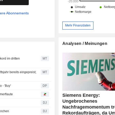
sere Abonnements
Mehr Finanzdaten
Analysen / Meinungen
rd im dritten
MT
jahr bereits eingepreist;
MT
 - 'Buy'
DP
merflaute
Siemens Energy:
Ungebrochenes
DJ
Nachfragemomentum tr
anchen
DJ
Rekordaufträgen, da U