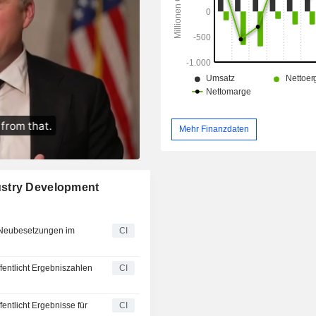
anderen Konsumgüterbereichen weit 
sind. Das Unternehmen ist hauptsä
dem inländischen und dem ausl
Markt tätig.
Mehr Finanzdaten
ustry Development
 Neubesetzungen im
CI
entlicht Ergebniszahlen
CI
ntlicht Ergebnisse für
CI