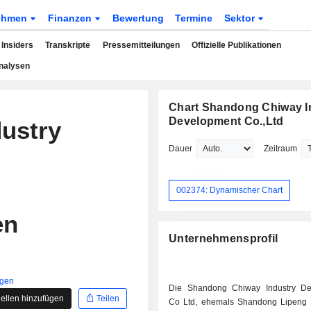
ehmen
Finanzen
Bewertung
Termine
Sektor
Insiders
Transkripte
Pressemitteilungen
Offizielle Publikationen
nalysen
Chart Shandong Chiway I
Development Co.,Ltd
ustry
Dauer
Zeitraum
002374: Dynamischer Chart
en
Unternehmensprofil
igen
Die Shandong Chiway Industry De
ellen hinzufügen
Teilen
Co Ltd, ehemals Shandong Lipeng C