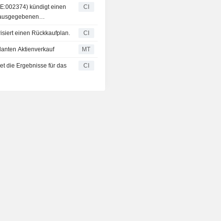
E:002374) kündigt einen
CI
s ausgegebenen
siert einen Rückkaufplan.
CI
lanten Aktienverkauf
MT
t die Ergebnisse für das
CI