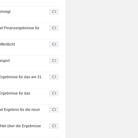
ehmigt
CI
t Finanzergebnisse für
CI
fentlicht
CI
ängert
CI
rgebnisse für das am 31.
CI
rgebnisse für das
CI
t Ergebnis für die neun
CI
htet über die Ergebnisse
CI