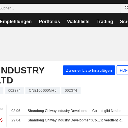
Empfehlungen
Portfolios
Watchlists
Trading
Scr
INDUSTRY
Zu einer Liste hinzufügen
PDF-
LTD
002374
CNE100000MH5
002374
an.
08.06.
Shandong Chiway Industry Development Co.,Ltd gibt Neubesetzungen im Aufsichtsrat bekannt
%
29.04.
Shandong Chiway Industry Development Co.,Ltd veröffentlicht Ergebniszahlen für das erste Quartal zum 31. März 2026