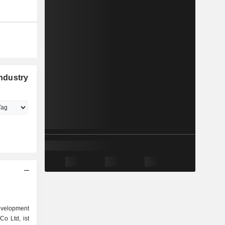
ndustry
velopment
o Ltd, ist