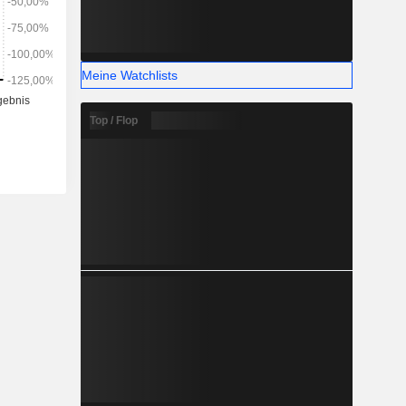
verbreitet
chlich auf
ändischen
Meine Watchlists
Top / Flop