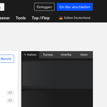
Einloggen
Ein Abo abschließen
eener
Tools
Top / Flop
Edition Deutschland
Indizes
Europa
Amerika
Asien
Bericht
CI
CI