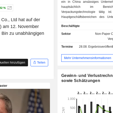
ein in China ansässiges Unterne
hauptsächlich im Bere
82 %
Verpackungstechnologie tätig is
Hauptgeschäftsbereichen des Unt
o., Ltd hat auf der
zählen die Herstellung von fälschun
) am 12. November
Beschäftigte
Flaschenverschlüssen, die Fors
Entwicklung im Be
 Bin zu unabhängigen
Sektor
Non-Paper Co
Verpackungstechnologie, der Mas
Ver
sowie das ökologische Landsc
Termine
28.08.
Ergebnisveröffentlichun
Geschäft. Die Hauptprodu
Unternehmens sind fälschung
Flaschenverschlüsse aus Al
Mehr Unternehmensinformationen
kombinierte fälschungs
uellen hinzufügen
Teilen
Flaschenverschlüsse (vollständig aus
gefertigte fälschungs
Gewinn- und Verlustrech
Flaschenverschlüsse, aus Alum
sowie Schätzungen
Kunststoff kombinierte fälschun
Flaschenverschlüsse) sowie b
Aluminiumverbundplatt
Fälschungssicherung, die in den
Spirituosen, Gesundheitsweine, B
Funktionsgetränke, Gesundheits
hochwertiges Trinkwasser, Oli