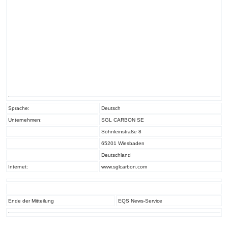
Sprache:
Deutsch
Unternehmen:
SGL CARBON SE
Söhnleinstraße 8
65201 Wiesbaden
Deutschland
Internet:
www.sglcarbon.com
Ende der Mitteilung
EQS News-Service