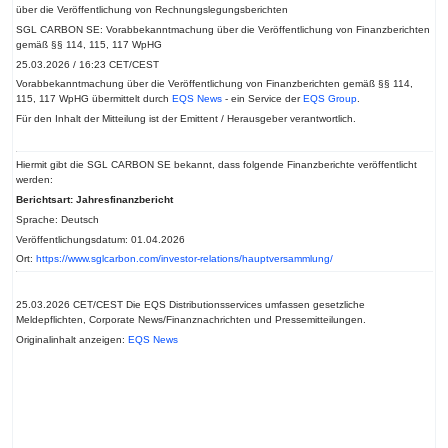
über die Veröffentlichung von Rechnungslegungsberichten
SGL CARBON SE: Vorabbekanntmachung über die Veröffentlichung von Finanzberichten
gemäß §§ 114, 115, 117 WpHG
25.03.2026 / 16:23 CET/CEST
Vorabbekanntmachung über die Veröffentlichung von Finanzberichten gemäß §§ 114,
115, 117 WpHG übermittelt durch
EQS News
- ein Service der
EQS Group
.
Für den Inhalt der Mitteilung ist der Emittent / Herausgeber verantwortlich.
Hiermit gibt die SGL CARBON SE bekannt, dass folgende Finanzberichte veröffentlicht
werden:
Berichtsart: Jahresfinanzbericht
Sprache: Deutsch
Veröffentlichungsdatum: 01.04.2026
Ort:
https://www.sglcarbon.com/investor-relations/hauptversammlung/
25.03.2026 CET/CEST Die EQS Distributionsservices umfassen gesetzliche
Meldepflichten, Corporate News/Finanznachrichten und Pressemitteilungen.
Originalinhalt anzeigen:
EQS News