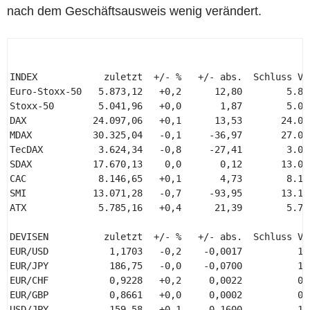
nach dem Geschäftsausweis wenig verändert.
INDEX            zuletzt  +/- %   +/- abs.  Schluss Vor
Euro-Stoxx-50   5.873,12   +0,2      12,80        5.860
Stoxx-50        5.041,96   +0,0       1,87        5.040
DAX            24.097,06   +0,1      13,53       24.083
MDAX           30.325,04   -0,1     -36,97       27.039
TecDAX          3.624,34   -0,8     -27,41        3.091
SDAX           17.670,13    0,0       0,12       13.062
CAC             8.146,65   +0,1       4,73        8.141
SMI            13.071,28   -0,7     -93,95       13.165
ATX             5.785,16   +0,4      21,39        5.763
DEVISEN          zuletzt  +/- %   +/- abs.  Schluss Vor
EUR/USD           1,1703   -0,2    -0,0017          1,1
EUR/JPY           186,75   -0,0    -0,0700          186
EUR/CHF           0,9228   +0,2     0,0022          0,9
EUR/GBP           0,8661   +0,0     0,0002          0,8
USD/JPY           159,58   +0,1     0,1600          159