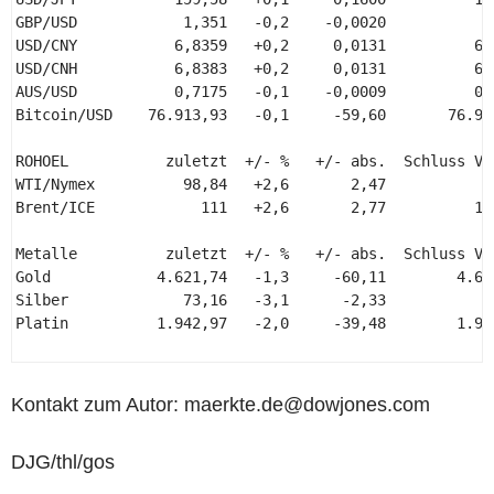
GBP/USD            1,351   -0,2    -0,0020           1,
USD/CNY           6,8359   +0,2     0,0131          6,8
USD/CNH           6,8383   +0,2     0,0131          6,8
AUS/USD           0,7175   -0,1    -0,0009          0,7
Bitcoin/USD    76.913,93   -0,1     -59,60       76.973
ROHOEL           zuletzt  +/- %   +/- abs.  Schluss Vor
WTI/Nymex          98,84   +2,6       2,47           96
Brent/ICE            111   +2,6       2,77          108
Metalle          zuletzt  +/- %   +/- abs.  Schluss Vor
Gold            4.621,74   -1,3     -60,11        4.681
Silber             73,16   -3,1      -2,33           75
Platin          1.942,97   -2,0     -39,48        1.982
Kontakt zum Autor: maerkte.de@dowjones.com
DJG/thl/gos