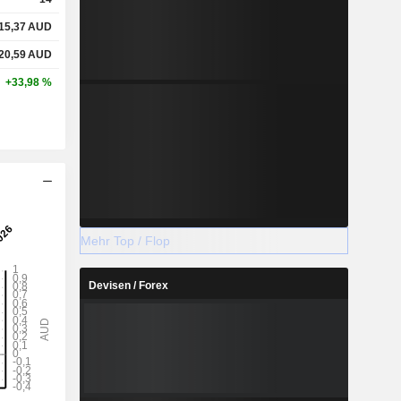
15,37
AUD
20,59
AUD
+33,98 %
Mehr Top / Flop
Devisen / Forex