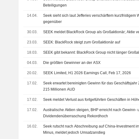
Beteiligungen
14.04.
Seek sieht sich laut Jefferies verschärftem kurzfristige
gegenüber
30.03.
SEEK meldet BlackRock Group als Großaktionär; Aktie ve
23.03.
SEEK: BlackRock steigt zum Großaktionär auf
18.03.
SEEK gibt bekannt: BlackRock Group nicht länger Großa
04.03.
Die größten Gewinner an der ASX
20.02.
SEEK Limited, H1 2026 Earnings Call, Feb 17, 2026
17.02.
Seek erwartet bereinigten Gewinn für das Geschäftsjah
215 Millionen AUD
17.02.
Seek meldet Verlust aus fortgeführten Geschäften in Hö
17.02.
Australische Aktien steigen, BHP erreicht nach Gewinn- 
Dividendenüberraschung Rekordhoch
16.02.
Seek rutscht nach Abschreibung auf China-Investment im
Minus, meldet jedoch Umsatzanstieg