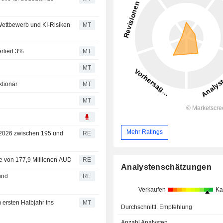
m Wettbewerb und KI-Risiken
MT
rliert 3%
MT
MT
ktionär
MT
MT
Mehr Ratings
r 2026 zwischen 195 und
RE
he von 177,9 Millionen AUD
RE
Analystenschätzungen
und
RE
Verkaufen
Ka
 ersten Halbjahr ins
MT
Durchschnittl. Empfehlung
Anzahl Analysten