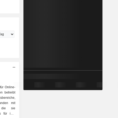
ür Online-
n betreibt
bereiche,
unden mit
, die sie
s für ihre