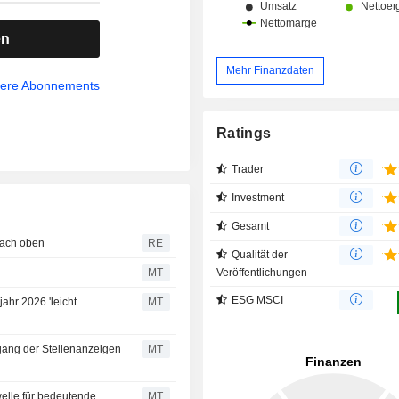
en
Mehr Finanzdaten
sere Abonnements
Ratings
Trader
Investment
Gesamt
nach oben
RE
Qualität der
Veröffentlichungen
MT
ESG MSCI
hr 2026 'leicht
MT
gang der Stellenanzeigen
MT
elle für bedeutende
MT