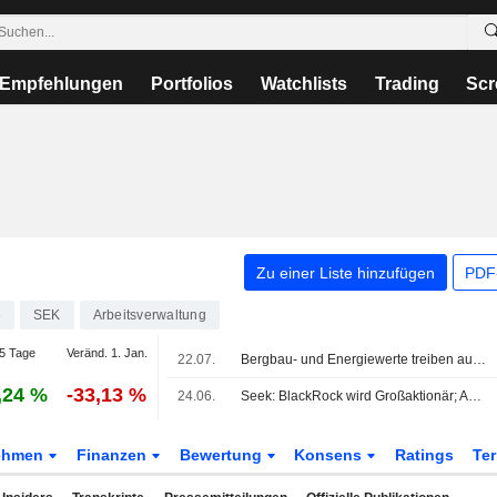
Empfehlungen
Portfolios
Watchlists
Trading
Scr
Zu einer Liste hinzufügen
PDF-
6
SEK
Arbeitsverwaltung
5 Tage
Veränd. 1. Jan.
22.07.
Bergbau- und Energiewerte treiben australische Aktien nach oben
,24 %
-33,13 %
24.06.
Seek: BlackRock wird Großaktionär; Aktie legt um 4% zu
ehmen
Finanzen
Bewertung
Konsens
Ratings
Te