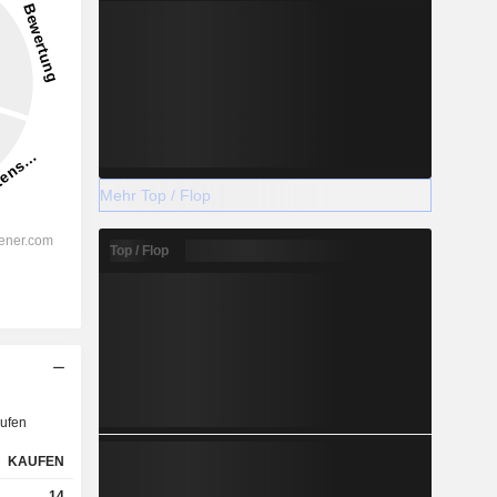
Mehr Top / Flop
Top / Flop
ufen
KAUFEN
14