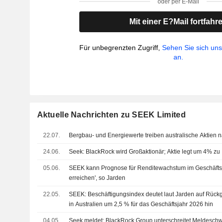
oder per E-Mail
Mit einer E?Mail fortfahr
Für unbegrenzten Zugriff,
Sehen Sie sich un
an.
Aktuelle Nachrichten zu SEEK Limited
22.07.
Bergbau- und Energiewerte treiben australische Aktien 
24.06.
Seek: BlackRock wird Großaktionär; Aktie legt um 4% zu
05.06.
SEEK kann Prognose für Renditewachstum im Geschäftsja
erreichen', so Jarden
22.05.
SEEK: Beschäftigungsindex deutet laut Jarden auf Rück
in Australien um 2,5 % für das Geschäftsjahr 2026 hin
04.05.
Seek meldet: BlackRock Group unterschreitet Meldeschw