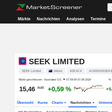
Märkte
Nachrichten
Analysen
Termine
SEEK LIMITED
SEEK Limited
Aktien
A0EAC4
AU000000SEK
Markt geschlossen -
Australian S.E.
07:59:59 07.08.2026
% 
15,46
+0,59 %
AUD
+5
Übersicht
Kurse
Charts
Nachrichten
Untern