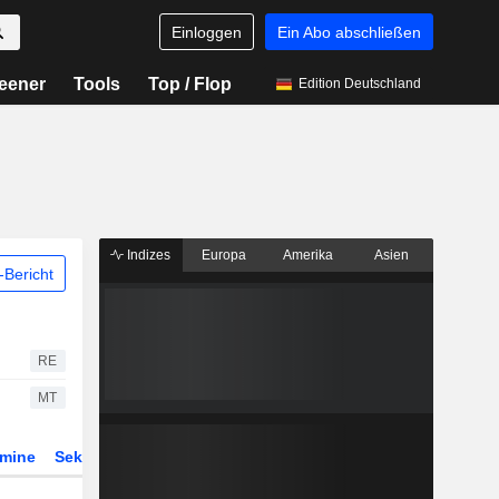
Einloggen
Ein Abo abschließen
eener
Tools
Top / Flop
Edition Deutschland
Indizes
Europa
Amerika
Asien
Bericht
RE
MT
rmine
Sektor
Derivate
ETFs