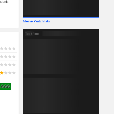
Meine Watchlists
Top / Flop
AAA