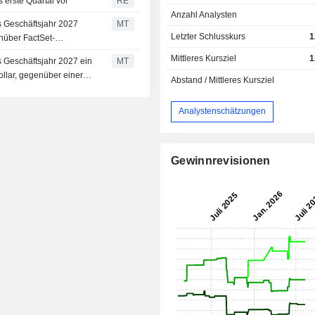
s erste Quartal vor
RE
Anzahl Analysten
as Geschäftsjahr 2027
MT
Letzter Schlusskurs
1
nüber FactSet-
Mittleres Kursziel
1
as Geschäftsjahr 2027 ein
MT
ollar, gegenüber einer
Abstand / Mittleres Kursziel
Analystenschätzungen
Gewinnrevisionen