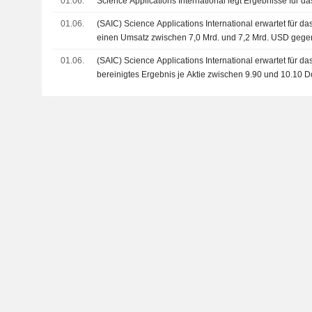
01.06.
Science Applications International legt Ergebnisse für da
01.06.
(SAIC) Science Applications International erwartet für d
einen Umsatz zwischen 7,0 Mrd. und 7,2 Mrd. USD gege
Schätzungen von 7,11 Mrd. USD
01.06.
(SAIC) Science Applications International erwartet für d
bereinigtes Ergebnis je Aktie zwischen 9.90 und 10.10 D
FactSet-Schätzung von 9.63 Dollar