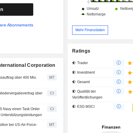
Geschäftsbereich „Ziviler Berei
Lösungen für den zivilen Markt, de
en
Landes- und Kommunalverwaltungen 
sere Abonnements
Mehr Finanzdaten
Ratings
Trader
nternational Corporation
Investment
gsauftrag über 400 Mio.
MT
Gesamt
Qualität der
 Wiedervergabevertrag über
CI
Veröffentlichungen
ESG MSCI
 US Navy einen Task Order
CI
 Unterstützungsleistungen
sition bei US-Air-Force-
MT