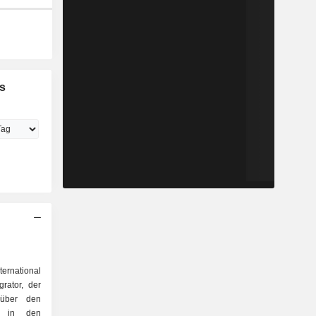
ns
rnational
grator, der
 über den
g in den