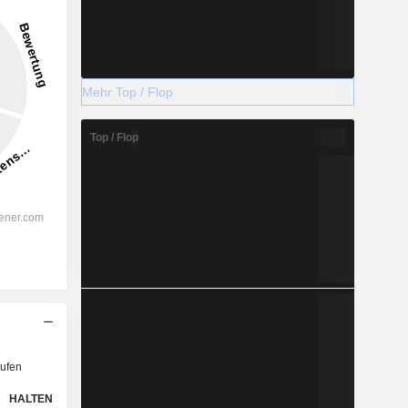
Mehr Top / Flop
Top / Flop
ufen
HALTEN