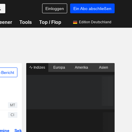
Einloggen
Ein Abo abschließen
eener
Tools
Top / Flop
Edition Deutschland
Indizes
Europa
Amerika
Asien
Bericht
MT
CI
rmine
Sektor
Derivate
ETFs