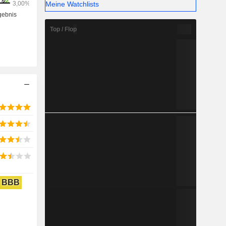
Meine Watchlists
ch“ bietet
r Bundes-,
umfasst.
Top / Flop
BBB