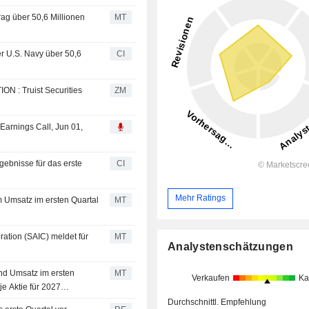
rag über 50,6 Millionen
MT
er U.S. Navy über 50,6
CI
urities
ZM
Earnings Call, Jun 01,
gebnisse für das erste
CI
Mehr Ratings
 Umsatz im ersten Quartal
MT
ration (SAIC) meldet für
MT
Analystenschätzungen
und Umsatz im ersten
MT
Verkaufen
Ka
je Aktie für 2027
Durchschnittl. Empfehlung