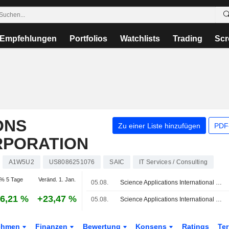
Empfehlungen
Portfolios
Watchlists
Trading
Scr
ONS
Zu einer Liste hinzufügen
PDF-
RPORATION
A1W5U2
US8086251076
SAIC
IT Services / Consulting
% 5 Tage
Veränd. 1. Jan.
05.08.
Science Applications International gewinnt Wiederholungsauftrag über 400 Mio. USD von US-Geheimdienst
6,21 %
+23,47 %
05.08.
Science Applications International Corporation gewinnt Wiedervergabevertrag über 400 Mio. USD mit US-Geheimdienstbehörde
ehmen
Finanzen
Bewertung
Konsens
Ratings
Te