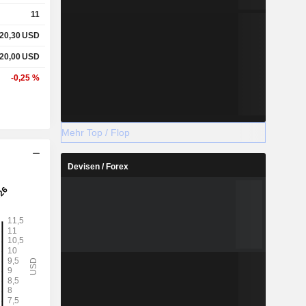
11
20,30
USD
20,00
USD
-0,25 %
Mehr Top / Flop
Devisen / Forex