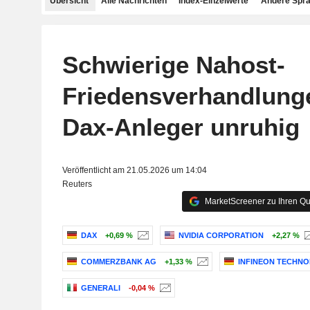
Übersicht
Alle Nachrichten
Index-Einzelwerte
Andere Spr
Schwierige Nahost-
Friedensverhandlun
Dax-Anleger unruhig
Veröffentlicht am 21.05.2026 um 14:04
Reuters
MarketScreener zu Ihren Qu
DAX
+0,69 %
NVIDIA CORPORATION
+2,27 %
COMMERZBANK AG
+1,33 %
INFINEON TECHNO
GENERALI
-0,04 %