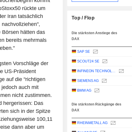
t Wochenbeginn kommt
roStoxx50 rückte um
er Iran tatsächlich
Top / Flop
nachvollziehen",
 Börsen hätten das
Die stärksten Anstiege des
DAX
en bereits mehrmals
neben."
SAP SE
SCOUT24 SE
gsten Vorschläge der
te US-Präsident
INFINEON TECHNOLOGIES AG
ge auf die "richtigen
SIEMENS AG
 jedoch auch mit
BMW AG
ommen nicht zustimmen.
d hergerissen: Das
Die stärksten Rückgänge des
en sich in der Spitze
DAX
eziehungsweise 100,11
RHEINMETALL AG
Preise dann aber um