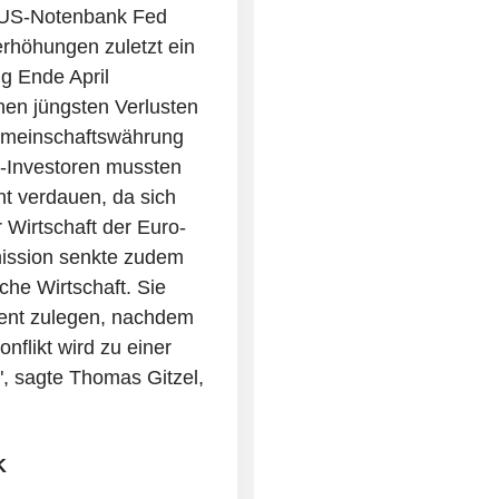
er US-Notenbank Fed
rhöhungen zuletzt ein
g Ende April
nen jüngsten Verlusten
Gemeinschaftswährung
ro-Investoren mussten
nt verdauen, da sich
 Wirtschaft der Euro-
ission senkte zudem
he Wirtschaft. Sie
zent zulegen, nachdem
nflikt wird zu einer
, sagte Thomas Gitzel,
K