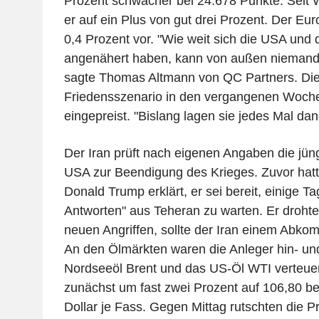
Prozent schwächer bei 24.678 Punkte. Sei
er auf ein Plus von gut drei Prozent. Der Eu
0,4 Prozent vor. "Wie weit sich die USA und d
angenähert haben, kann von außen niemand 
sagte Thomas Altmann von QC Partners. Die
Friedensszenario in den vergangenen Woch
eingepreist. "Bislang lagen sie jedes Mal da
Der Iran prüft nach eigenen Angaben die jün
USA zur Beendigung des Krieges. Zuvor hat
Donald Trump erklärt, er sei bereit, einige Ta
Antworten" aus Teheran zu warten. Er drohte
neuen Angriffen, sollte der Iran einem Abk
An den Ölmärkten waren die Anleger hin- un
Nordseeöl Brent und das US-Öl WTI verteuert
zunächst um fast zwei Prozent auf 106,80 b
Dollar je Fass. Gegen Mittag rutschten die 