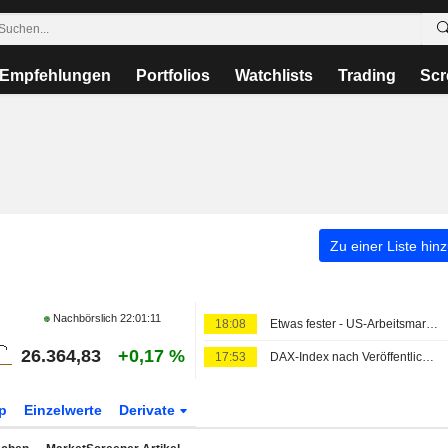
Empfehlungen
Portfolios
Watchlists
Trading
Scr
Zu einer Liste hin
Nachbörslich
22:01:11
18:08
Etwas fester - US-Arbeitsmarktbericht lindert Zinssorgen
26.364,83
+0,17 %
17:53
DAX-Index nach Veröffentlichung deutscher Industrie- und Handelsdaten fester
p
Einzelwerte
Derivate