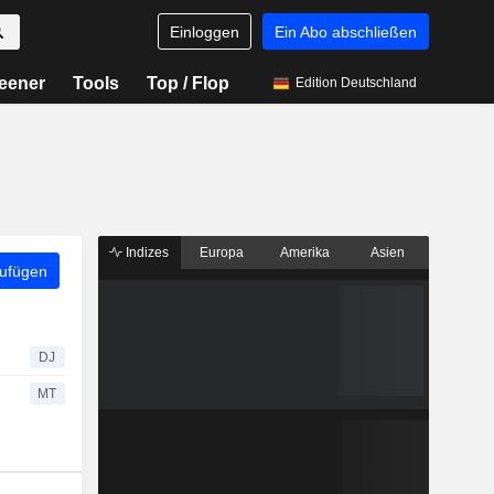
Einloggen
Ein Abo abschließen
eener
Tools
Top / Flop
Edition Deutschland
Indizes
Europa
Amerika
Asien
zufügen
DJ
MT