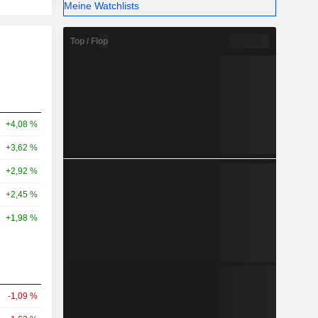
Meine Watchlists
Top / Flop
+4,08 %
+3,62 %
+2,92 %
+2,45 %
+1,98 %
-1,09 %