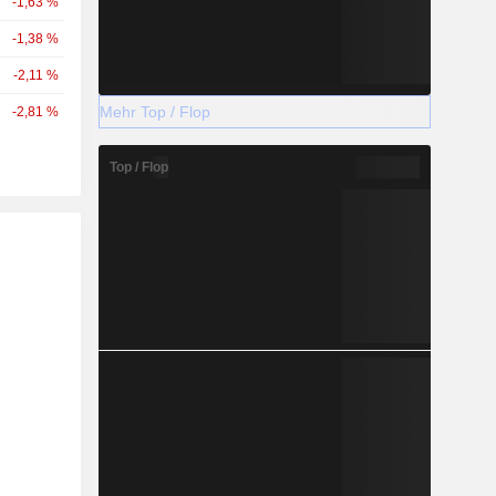
-1,63 %
-1,38 %
-2,11 %
Mehr Top / Flop
-2,81 %
Top / Flop