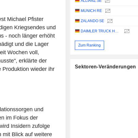
ALLIANZ SE
MUNICH RE
t Michael Pfister
ZALANDO SE
aldigen Kriegsendes und
DAIMLER TRUCK HOLDING AG
s - noch länger erhöht
ädigt und die Lager
Zum Ranking
eit Wochen voll,
sste", erklärte der
Sektoren-Veränderungen
e Produktion wieder ihr
flationssorgen und
en im Fokus der
ird Insidern zufolge
 mit Blick auf weitere