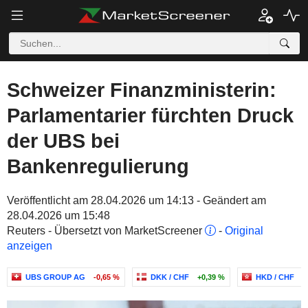
Schweizer Finanzministerin:
Parlamentarier fürchten Druck
der UBS bei
Bankenregulierung
Veröffentlicht am 28.04.2026 um 14:13 - Geändert am
28.04.2026 um 15:48
Reuters - Übersetzt von MarketScreener
-
Original
anzeigen
UBS GROUP AG
-0,65 %
DKK / CHF
+0,39 %
HKD / CHF
+