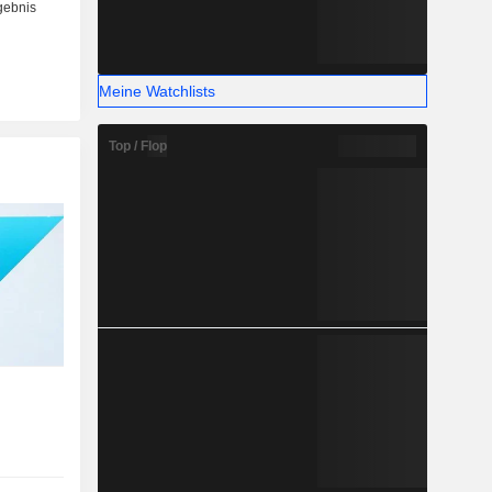
Meine Watchlists
Top / Flop
e