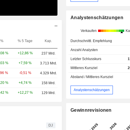
Analystenschätzungen
Verkaufen
Ka
%
% 5 Tage
Kap.
Durchschnittl. Empfehlung
Anzahl Analysten
+12,86 %
,08 %
237 Mrd.
Letzter Schlusskurs
1
+7,59 %
,03 %
3.713 Mrd.
Mittleres Kursziel
2
-0,51 %
,96 %
4.329 Mrd.
Abstand / Mittleres Kursziel
+4,74 %
,20 %
158 Mrd.
Analystenschätzungen
+12,27 %
,42 %
129 Mrd.
Gewinnrevisionen
DJ