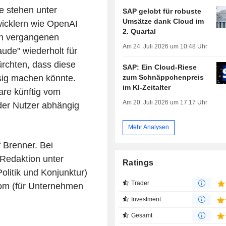
e stehen unter
SAP gelobt für robuste
Umsätze dank Cloud im
icklern wie OpenAI
2. Quartal
den vergangenen
Am 24. Juli 2026 um 10:48 Uhr
ude" wiederholt für
ürchten, dass diese
SAP: Ein Cloud-Riese
zum Schnäppchenpreis
sig machen könnte.
im KI-Zeitalter
are künftig vom
Am 20. Juli 2026 um 17:17 Uhr
der Nutzer abhängig
Mehr Analysen
 Brenner. Bei
 Redaktion unter
Ratings
litik und Konjunktur)
Trader
om (für Unternehmen
Investment
Gesamt