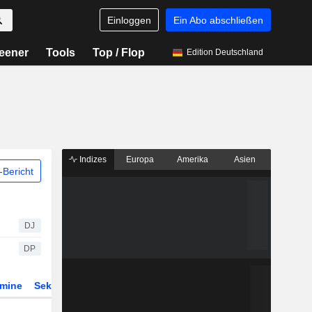
Einloggen
Ein Abo abschließen
eener
Tools
Top / Flop
Edition Deutschland
Indizes
Europa
Amerika
Asien
Bericht
DJ
DP
rmine
Sektor
Derivate
ETFs