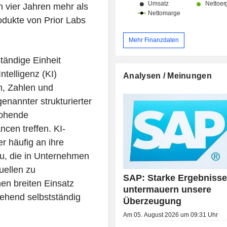
 vier Jahren mehr als
rodukte von Prior Labs
Mehr Finanzdaten
tändige Einheit
ntelligenz (KI)
Analysen / Meinungen
en, Zahlen und
genannter strukturierter
rohende
cen treffen. KI-
 häufig an ihre
u, die in Unternehmen
uellen zu
SAP: Starke Ergebniss
nen breiten Einsatz
untermauern unsere
ehend selbstständig
Überzeugung
Am 05. August 2026 um 09:31 Uhr