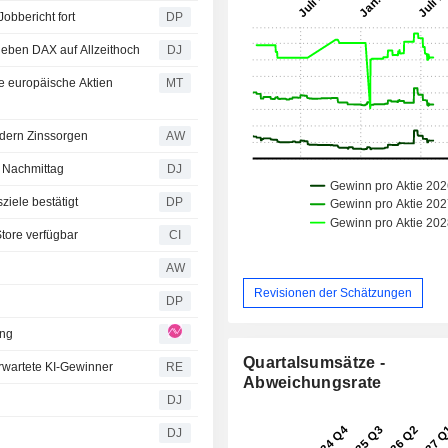
obbericht fort
DP
ben DAX auf Allzeithoch
DJ
e europäische Aktien
MT
ndern Zinssorgen
AW
 Nachmittag
DJ
ziele bestätigt
DP
tore verfügbar
CI
AW
Revisionen der Schätzungen
DP
ung
Quartalsumsätze -
rwartete KI-Gewinner
RE
Abweichungsrate
DJ
DJ