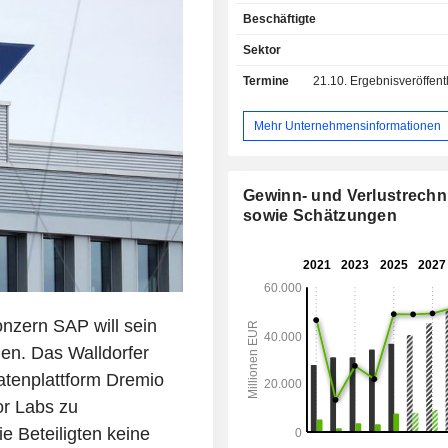
Finanzverwaltung, Personalve
Beschäftigte
Verwaltung der Kundenbezieh
Nachschublieferungen, usw. Darüber 
Sektor
die Unternehmensgruppe
Termine
21.10.
Ergebnisveröffentlichun
Dienstleistungen im Bereich Wa
Dienstleistungen (11,6%): Haup
Beratung und Schulungen. Geographisch
Mehr Unternehmensinformationen
gesehen verteilt sich der Umsatz 
Deutschland (15,8%), Europa / Mittle
Afrika (30,4%), Vereinigte Staate
Gewinn- und Verlustrech
Nord- und Südamerika (8%), Japan 
sowie Schätzungen
Asien / Pazifik (10,1%).
onzern SAP will sein
n. Das Walldorfer
tenplattform Dremio
or Labs zu
 Beteiligten keine