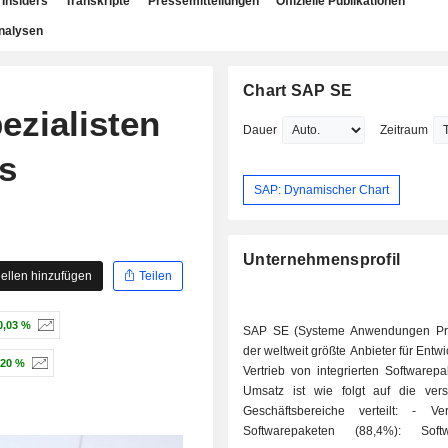
Insiders
Transkripte
Pressemitteilungen
Offizielle Publikationen
nalysen
Chart SAP SE
zialisten
Dauer
Zeitraum
s
SAP: Dynamischer Chart
Unternehmensprofil
ellen hinzufügen
Teilen
0,03 %
SAP SE (Systeme Anwendungen Pro
der weltweit größte Anbieter für Entw
,20 %
Vertrieb von integrierten Softwarep
Umsatz ist wie folgt auf die ver
Geschäftsbereiche verteilt: - Verkauf von
Softwarepaketen (88,4%): Sof