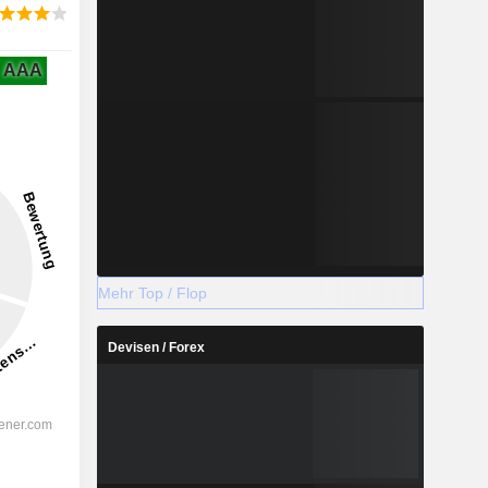
AAA
Mehr Top / Flop
Devisen / Forex