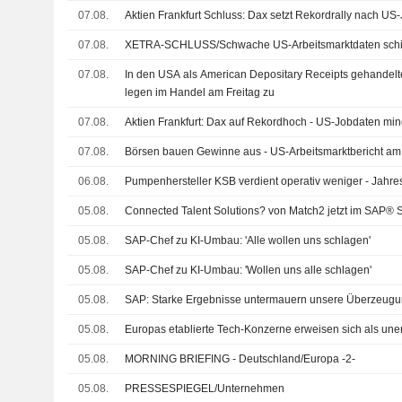
07.08.
Aktien Frankfurt Schluss: Dax setzt Rekordrally nach US-J
07.08.
XETRA-SCHLUSS/Schwache US-Arbeitsmarktdaten schie
07.08.
In den USA als American Depositary Receipts gehandelt
legen im Handel am Freitag zu
07.08.
Aktien Frankfurt: Dax auf Rekordhoch - US-Jobdaten mi
07.08.
Börsen bauen Gewinne aus - US-Arbeitsmarktbericht am
06.08.
Pumpenhersteller KSB verdient operativ weniger - Jahres
05.08.
Connected Talent Solutions? von Match2 jetzt im SAP® S
05.08.
SAP-Chef zu KI-Umbau: 'Alle wollen uns schlagen'
05.08.
SAP-Chef zu KI-Umbau: 'Wollen uns alle schlagen'
05.08.
SAP: Starke Ergebnisse untermauern unsere Überzeug
05.08.
Europas etablierte Tech-Konzerne erweisen sich als une
05.08.
MORNING BRIEFING - Deutschland/Europa -2-
05.08.
PRESSESPIEGEL/Unternehmen