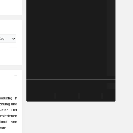
dukte) ist
icklung und
aketen. Der
schiedenen
tware zur