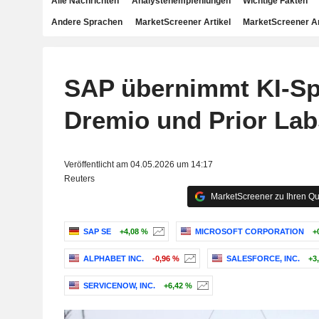
Alle Nachrichten
Analystenempfehlungen
Wichtige Fakten
Andere Sprachen
MarketScreener Artikel
MarketScreener A
SAP übernimmt KI-Spe
Dremio und Prior Lab
Veröffentlicht am 04.05.2026 um 14:17
Reuters
MarketScreener zu Ihren Qu
SAP SE
+4,08 %
MICROSOFT CORPORATION
+
ALPHABET INC.
-0,96 %
SALESFORCE, INC.
+3
SERVICENOW, INC.
+6,42 %