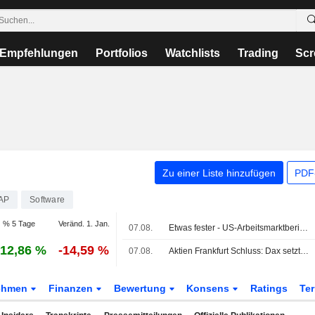
Empfehlungen
Portfolios
Watchlists
Trading
Scr
Zu einer Liste hinzufügen
PDF-
AP
Software
% 5 Tage
Veränd. 1. Jan.
07.08.
Etwas fester - US-Arbeitsmarktbericht lindert Zinssorgen
12,86 %
-14,59 %
07.08.
Aktien Frankfurt Schluss: Dax setzt Rekordrally nach US-Jobbericht fort
ehmen
Finanzen
Bewertung
Konsens
Ratings
Te