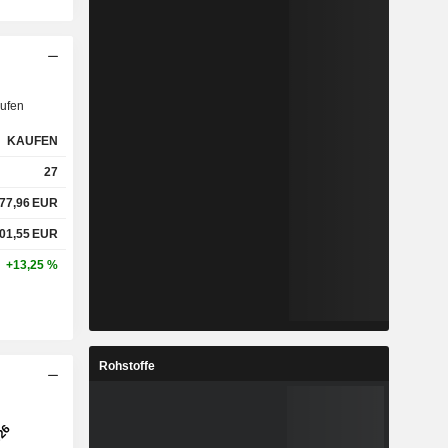
ufen
KAUFEN
27
77,96
EUR
01,55
EUR
+13,25 %
Rohstoffe