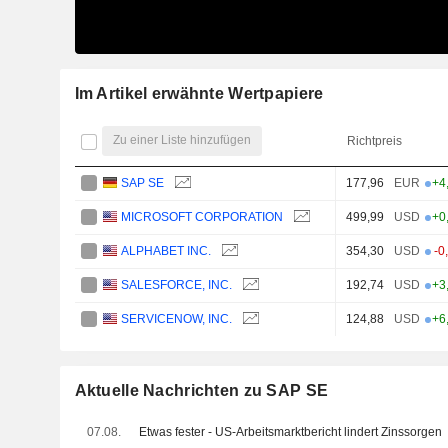
Im Artikel erwähnte Wertpapiere
Zu einer Liste hinzufügen
Richtpreis
SAP SE
177,96
EUR
+4
MICROSOFT CORPORATION
499,99
USD
+0
ALPHABET INC.
354,30
USD
-0
SALESFORCE, INC.
192,74
USD
+3
SERVICENOW, INC.
124,88
USD
+6
Aktuelle Nachrichten zu SAP SE
07.08.
Etwas fester - US-Arbeitsmarktbericht lindert Zinssorgen