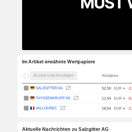
Im Artikel erwähnte Wertpapiere
Zu einer Liste hinzufügen
Richtpreis
SALZGITTER AG
52,50
EUR
-2
THYSSENKRUPP AG
12,54
EUR
-0
VALLOUREC
18,54
EUR
-2
Aktuelle Nachrichten zu Salzgitter AG