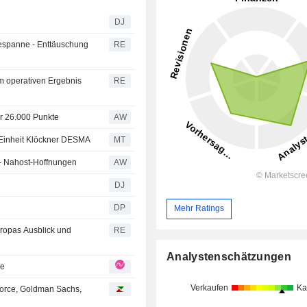
DJ
espanne - Enttäuschung
RE
im operativen Ergebnis
RE
er 26.000 Punkte
AW
r Einheit Klöckner DESMA
MT
e - Nahost-Hoffnungen
AW
DJ
DP
Mehr Ratings
ropas Ausblick und
RE
Analystenschätzungen
ce
Verkaufen
Ka
force, Goldman Sachs,