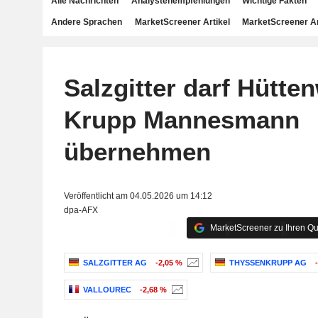
Alle Nachrichten
Analystenempfehlungen
Wichtige Fakten
Andere Sprachen
MarketScreener Artikel
MarketScreener A
Salzgitter darf Hütte
Krupp Mannesmann
übernehmen
Veröffentlicht am 04.05.2026 um 14:12
dpa-AFX
MarketScreener zu Ihren Qu
SALZGITTER AG
-2,05 %
THYSSENKRUPP AG
VALLOUREC
-2,68 %