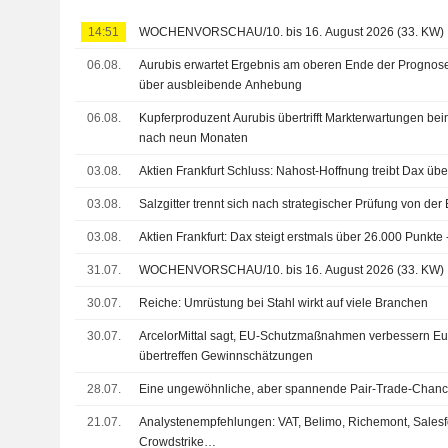
14:51
WOCHENVORSCHAU/10. bis 16. August 2026 (33. KW)
06.08.
Aurubis erwartet Ergebnis am oberen Ende der Prognos
über ausbleibende Anhebung
06.08.
Kupferproduzent Aurubis übertrifft Markterwartungen be
nach neun Monaten
03.08.
Aktien Frankfurt Schluss: Nahost-Hoffnung treibt Dax üb
03.08.
Salzgitter trennt sich nach strategischer Prüfung von de
03.08.
Aktien Frankfurt: Dax steigt erstmals über 26.000 Punkt
31.07.
WOCHENVORSCHAU/10. bis 16. August 2026 (33. KW)
30.07.
Reiche: Umrüstung bei Stahl wirkt auf viele Branchen
30.07.
ArcelorMittal sagt, EU-Schutzmaßnahmen verbessern Eu
übertreffen Gewinnschätzungen
28.07.
Eine ungewöhnliche, aber spannende Pair-Trade-Chan
21.07.
Analystenempfehlungen: VAT, Belimo, Richemont, Sales
Crowdstrike…