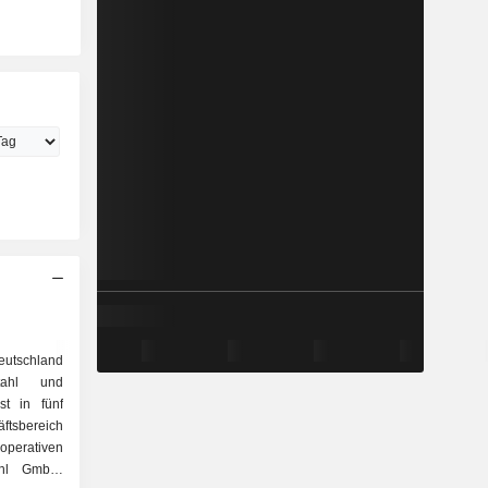
utschland
tahl und
st in fünf
tsbereich
perativen
tahl GmbH,