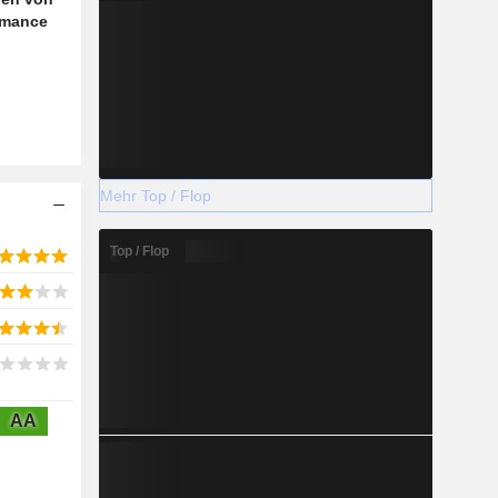
rmance
Mehr Top / Flop
Top / Flop
AA