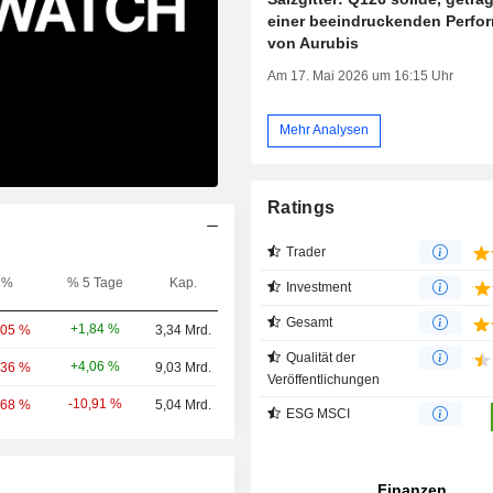
einer beeindruckenden Perfo
von Aurubis
Am 17. Mai 2026 um 16:15 Uhr
Mehr Analysen
Ratings
Trader
%
% 5 Tage
Kap.
Investment
Gesamt
+1,84 %
,05 %
3,34 Mrd.
Qualität der
+4,06 %
,36 %
9,03 Mrd.
Veröffentlichungen
-10,91 %
,68 %
5,04 Mrd.
ESG MSCI