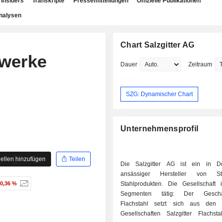
Insiders
Transkripte
Pressemitteilungen
Offizielle Publikationen
nalysen
Chart Salzgitter AG
nwerke
Dauer
Zeitraum
SZG: Dynamischer Chart
Unternehmensprofil
ellen hinzufügen
Teilen
Die Salzgitter AG ist ein in De
ansässiger Hersteller von S
-0,36 %
Stahlprodukten. Die Gesellschaft i
Segmenten tätig: Der Geschäf
Flachstahl setzt sich aus den o
Gesellschaften Salzgitter Flachs