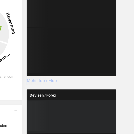
Mehr Top / Flop
Devisen / Forex
ufen