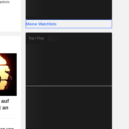
Meine Watchlists
Top / Flop
 auf
t an
agen von