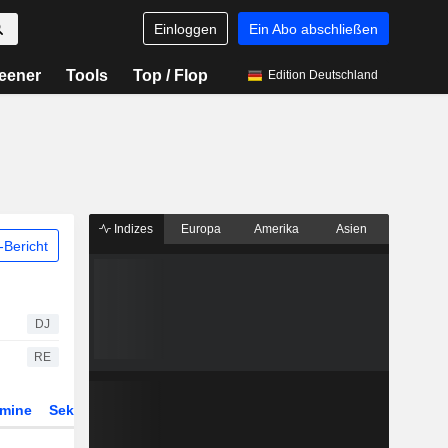
Einloggen
Ein Abo abschließen
eener
Tools
Top / Flop
Edition Deutschland
Indizes
Europa
Amerika
Asien
Bericht
DJ
RE
rmine
Sektor
Derivate
ETFs