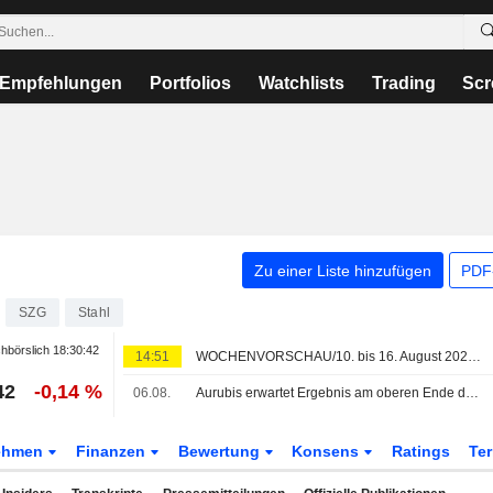
Empfehlungen
Portfolios
Watchlists
Trading
Scr
Zu einer Liste hinzufügen
PDF-
SZG
Stahl
hbörslich
18:30:42
14:51
WOCHENVORSCHAU/10. bis 16. August 2026 (33. KW)
42
-0,14 %
06.08.
Aurubis erwartet Ergebnis am oberen Ende der Prognosespanne - Enttäuschung über ausbleibende Anhebung
ehmen
Finanzen
Bewertung
Konsens
Ratings
Te