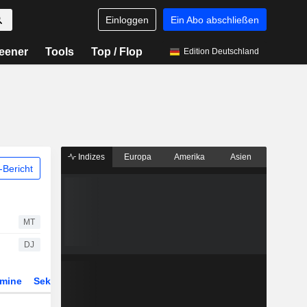
Einloggen
Ein Abo abschließen
eener
Tools
Top / Flop
Edition Deutschland
Indizes
Europa
Amerika
Asien
Bericht
MT
DJ
rmine
Sektor
Derivate
ETFs