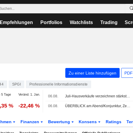
Empfehlungen
Portfolios
Watchlists
Trading
Scr
Zu einer Liste hinzufügen
PDF-
44
SPGI
Professionelle Informationsdienste
 5 Tage
Veränd. 1. Jan.
06.08.
Juli-Hausverkäufe verzeichnen stärkstes jährliches Wachstum 2026, könnten aber den Jahres-Höhepunkt markieren, sagt Zillow
2,35 %
-22,46 %
06.08.
ÜBERBLICK am Abend/Konjunktur, Zentralbanken, Politik
ehmen
Finanzen
Bewertung
Konsens
Ratings
Te