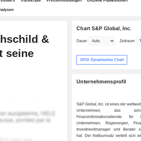
Insiders
Transkripte
Pressemitteilungen
Offizielle Publikationen
nalysen
Chart S&P Global, Inc.
thschild &
Dauer
Zeitraum
t seine
SPGI: Dynamischer Chart
Unternehmensprofil
S&P Global, Inc. ist eines der weltwei
Unternehmen, das si
Finanzinformationsdienste für I
Unternehmen, Regierungen, Finanz
Investmentmanager und Berater spe
hat. Der Nettoumsatz verteilt sich wi