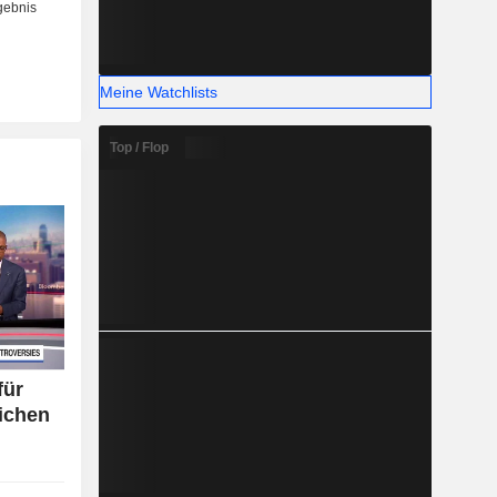
Meine Watchlists
Top / Flop
für
lichen