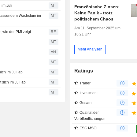
 im Juli
MT
Französische Zinsen:
Keine Panik - trotz
achlassendem Wachstum im
MT
politischem Chaos
Am 11. September 2025 um
, wie der PMI zeigt
RE
16:21 Uhr
MT
Mehr Analysen
AN
MT
Ratings
ch im Juli ab
MT
sich im Juli ab
MT
Trader
MT
Investment
Gesamt
Qualität der
Veröffentlichungen
ESG MSCI