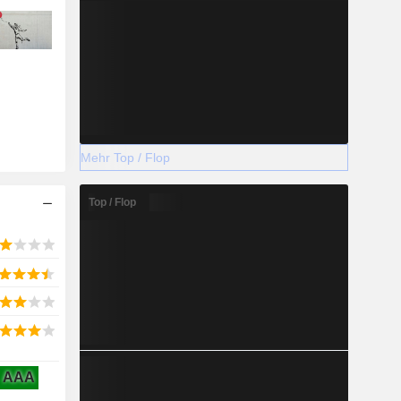
Mehr Top / Flop
Top / Flop
AAA