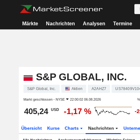
Märkte
Nachrichten
Analysen
Termine
S&P GLOBAL, INC.
S&P Global, Inc.
Aktien
A2AHZ7
US78409V10
Markt geschlossen -
NYSE
22:00:02 06.08.2026
%
405,24
-1,17 %
USD
-
Übersicht
Kurse
Charts
Nachrichten
Untern