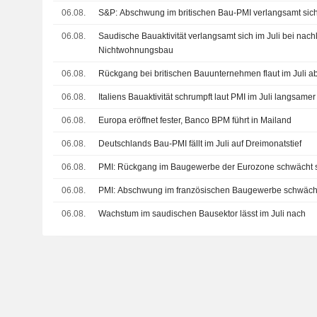
06.08.
S&P: Abschwung im britischen Bau-PMI verlangsamt sich
06.08.
Saudische Bauaktivität verlangsamt sich im Juli bei n
Nichtwohnungsbau
06.08.
Rückgang bei britischen Bauunternehmen flaut im Juli ab
06.08.
Italiens Bauaktivität schrumpft laut PMI im Juli langsamer
06.08.
Europa eröffnet fester, Banco BPM führt in Mailand
06.08.
Deutschlands Bau-PMI fällt im Juli auf Dreimonatstief
06.08.
PMI: Rückgang im Baugewerbe der Eurozone schwächt si
06.08.
PMI: Abschwung im französischen Baugewerbe schwächt 
06.08.
Wachstum im saudischen Bausektor lässt im Juli nach