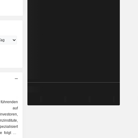
t führenden
ch auf
nvestoren,
institute,
zialisiert
e folgt auf