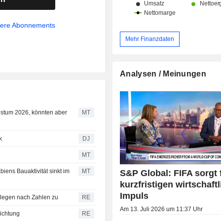
sere Abonnements
Mehr Finanzdaten
Analysen / Meinungen
hstum 2026, könnten aber
MT
k
DJ
MT
ens Bauaktivität sinkt im
MT
S&P Global: FIFA sorgt 
kurzfristigen wirtschaft
Impuls
 legen nach Zahlen zu
RE
Am 13. Juli 2026 um 11:37 Uhr
Richtung
RE