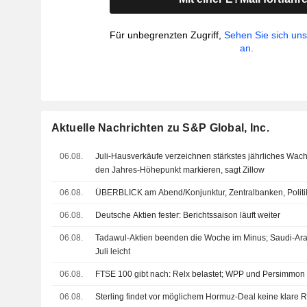
Für unbegrenzten Zugriff,
Sehen Sie sich un
an.
Aktuelle Nachrichten zu S&P Global, Inc.
06.08.
Juli-Hausverkäufe verzeichnen stärkstes jährliches Wac
den Jahres-Höhepunkt markieren, sagt Zillow
06.08.
ÜBERBLICK am Abend/Konjunktur, Zentralbanken, Politi
06.08.
Deutsche Aktien fester: Berichtssaison läuft weiter
06.08.
Tadawul-Aktien beenden die Woche im Minus; Saudi-Arabi
Juli leicht
06.08.
FTSE 100 gibt nach: Relx belastet; WPP und Persimmon
06.08.
Sterling findet vor möglichem Hormuz-Deal keine klare 