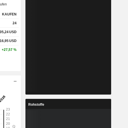
ufen
KAUFEN
24
05,24
USD
16,95
USD
+27,57 %
Rohstoffe