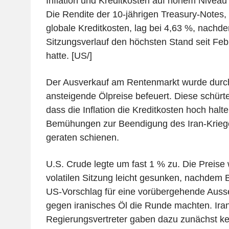
Inflation und Kreditkosten auf hohem Niveau
Die Rendite der 10-jährigen Treasury-Notes,
globale Kreditkosten, lag bei 4,63 %, nachde
Sitzungsverlauf den höchsten Stand seit Feb
hatte. [US/]
Der Ausverkauf am Rentenmarkt wurde durc
ansteigende Ölpreise befeuert. Diese schürt
dass die Inflation die Kreditkosten hoch halt
Bemühungen zur Beendigung des Iran-Kriege
geraten schienen.
U.S. Crude legte um fast 1 % zu. Die Preise 
volatilen Sitzung leicht gesunken, nachdem 
US-Vorschlag für eine vorübergehende Auss
gegen iranisches Öl die Runde machten. Ira
Regierungsvertreter gaben dazu zunächst k