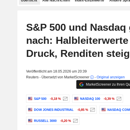
Übersicht
Alle Nachrichten
Index-Einzelwerte
Andere Spr
S&P 500 und Nasdaq
nach: Halbleiterwerte
Druck, Renditen stei
Veröffentlicht am 18.05.2026 um 20:39
Reuters - Übersetzt von MarketScreener
-
Original anzeigen
MarketScreener zu Ihren Qu
S&P 500
-0,18 %
NASDAQ 100
-0,39 %
DOW JONES INDUSTRIAL
-0,85 %
NASDAQ COM
RUSSELL 3000
-0,20 %