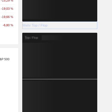
-15,29 %
-19,03 %
-19,66 %
Mehr Top / Flop
-6,80 %
Top / Flop
S&P 500