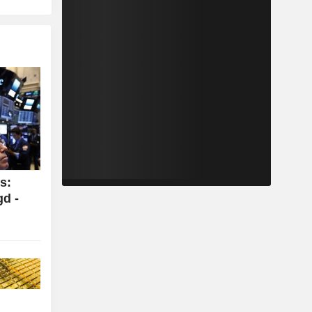
s:
gd -