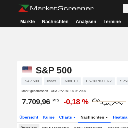
Märkte
Nachrichten
Analysen
Termine
S&P 500
S&P 500
Index
A0AET0
US78378X1072
SP5
Markt geschlossen - USA
22:20:01 06.08.2026
7.709,96
-0,18 %
PTS
Übersicht
Kurse
Charts
Nachrichten
Heatma