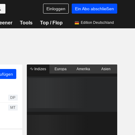
Einloggen
Ein Abo abschließen
eener
Tools
Top / Flop
Edition Deutschland
Indizes
Europa
Amerika
Asien
zufügen
DP
MT