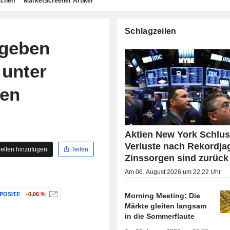
achen
MarketScreener Artikel
Schlagzeilen
 geben
 unter
gen
Aktien New York Schlus
Verluste nach Rekordja
ellen hinzufügen
Teilen
Zinssorgen sind zurück
Am 06. August 2026 um 22:22 Uhr
POSITE
-0,06 %
Morning Meeting: Die
Märkte gleiten langsam
in die Sommerflaute