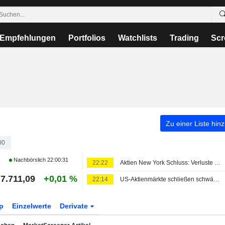
Empfehlungen
Portfolios
Watchlists
Trading
Scr
Zu einer Liste hin
00
Nachbörslich
22:00:31
22:22
Aktien New York Schluss: Verluste nach Rekordjagd - Zinssorgen sind zurück
7.711,09
+0,01 %
22:14
US-Aktienmärkte schließen schwächer, nachdem Rohölpreise und Renditen von Staatsanleihen erneut steigen
p
Einzelwerte
Derivate