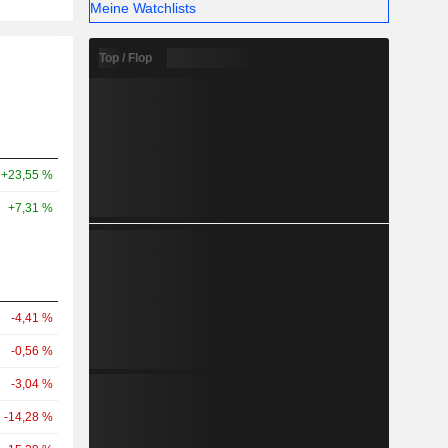
Meine Watchlists
Top / Flop
+23,55 %
+7,31 %
-4,41 %
-0,56 %
-3,04 %
-14,28 %