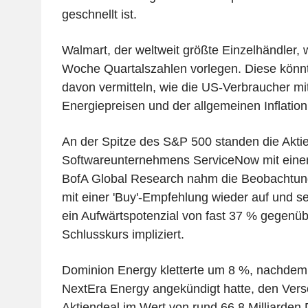
geschnellt ist.
Walmart, der weltweit größte Einzelhändler, w
Woche Quartalszahlen vorlegen. Diese könnte
davon vermitteln, wie die US-Verbraucher m
Energiepreisen und der allgemeinen Inflati
An der Spitze des S&P 500 standen die Akti
Softwareunternehmens ServiceNow mit eine
BofA Global Research nahm die Beobachtu
mit einer 'Buy'-Empfehlung wieder auf und se
ein Aufwärtspotenzial von fast 37 % gegenüb
Schlusskurs impliziert.
Dominion Energy kletterte um 8 %, nachdem
NextEra Energy angekündigt hatte, den Vers
Aktiendeal im Wert von rund 66,8 Milliarden