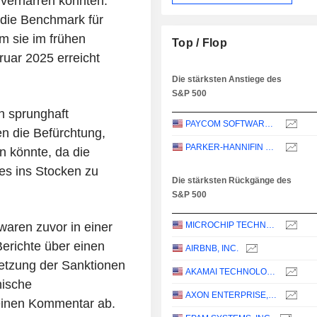
 verharren könnten.
 die Benchmark für
m sie im frühen
Top / Flop
ruar 2025 erreicht
Die stärksten Anstiege des
S&P 500
h sprunghaft
PAYCOM SOFTWARE, INC.
en die Befürchtung,
PARKER-HANNIFIN CORPORATION
en könnte, da die
s ins Stocken zu
Die stärksten Rückgänge des
S&P 500
waren zuvor in einer
MICROCHIP TECHNOLOGY INCORPORATED
Berichte über einen
AIRBNB, INC.
etzung der Sanktionen
AKAMAI TECHNOLOGIES, INC.
nische
AXON ENTERPRISE, INC.
einen Kommentar ab.