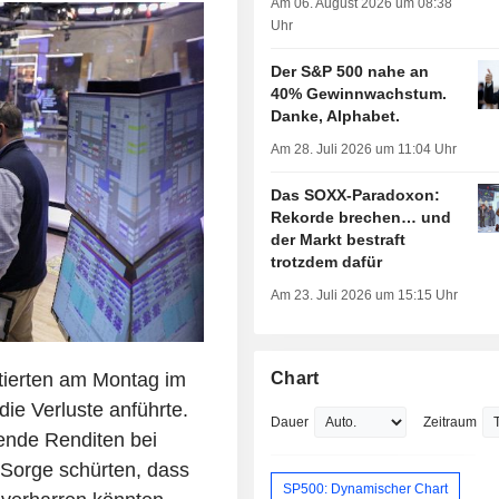
Am 06. August 2026 um 08:38
Uhr
Der S&P 500 nahe an
40% Gewinnwachstum.
Danke, Alphabet.
Am 28. Juli 2026 um 11:04 Uhr
Das SOXX-Paradoxon:
Rekorde brechen… und
der Markt bestraft
trotzdem dafür
Am 23. Juli 2026 um 15:15 Uhr
otierten am Montag im
Chart
ie Verluste anführte.
Dauer
Zeitraum
ende Renditen bei
 Sorge schürten, dass
SP500: Dynamischer Chart