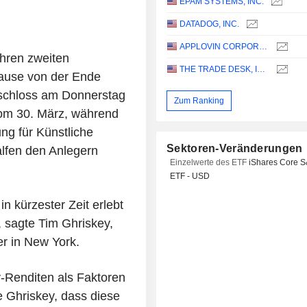
EPAM SYSTEMS, INC.
DATADOG, INC.
APPLOVIN CORPORATION
hren zweiten
THE TRADE DESK, INC.
Pause von der Ende
schloss am Donnerstag
Zum Ranking
vom 30. März, während
ng für Künstliche
Sektoren-Veränderungen
alfen den Anlegern
Einzelwerte des ETF
iShares Core 
ETF - USD
in kürzester Zeit erlebt
sagte Tim Ghriskey,
er in New York.
-Renditen als Faktoren
e Ghriskey, dass diese