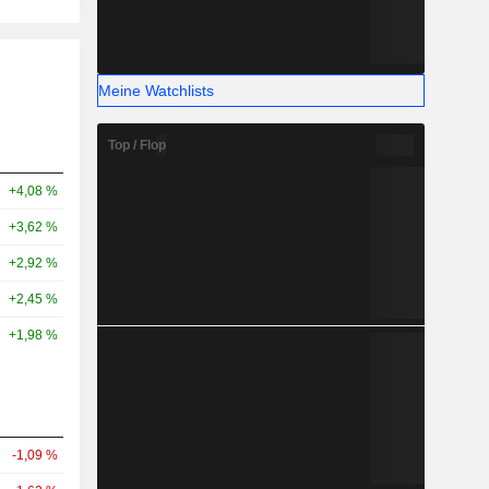
Meine Watchlists
Top / Flop
+4,08 %
+3,62 %
+2,92 %
+2,45 %
+1,98 %
-1,09 %