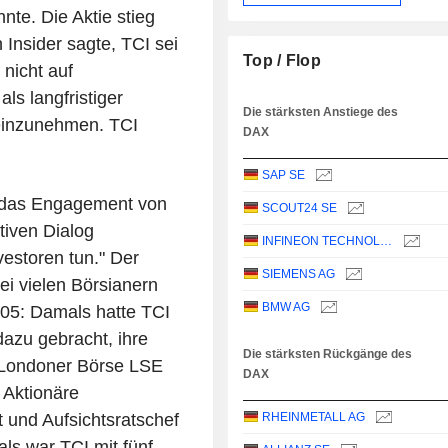
nte. Die Aktie stieg
Insider sagte, TCI sei
Top / Flop
 nicht auf
ls langfristiger
Die stärksten Anstiege des
 einzunehmen. TCI
DAX
SAP SE
n das Engagement von
SCOUT24 SE
tiven Dialog
INFINEON TECHNOLOGIES AG
vestoren tun." Der
SIEMENS AG
ei vielen Börsianern
BMW AG
05: Damals hatte TCI
dazu gebracht, ihre
Die stärksten Rückgänge des
e Londoner Börse LSE
DAX
 Aktionäre
 und Aufsichtsratschef
RHEINMETALL AG
ls war TCI mit fünf