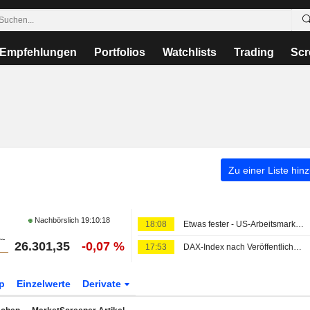
Empfehlungen
Portfolios
Watchlists
Trading
Scr
Zu einer Liste hin
Nachbörslich
19:10:18
18:08
Etwas fester - US-Arbeitsmarktbericht lindert Zinssorgen
26.301,35
-0,07 %
17:53
DAX-Index nach Veröffentlichung deutscher Industrie- und Handelsdaten fester
p
Einzelwerte
Derivate