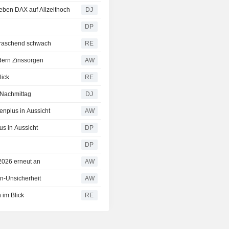
en DAX auf Allzeithoch
DJ
DP
erraschend schwach
RE
dern Zinssorgen
AW
lick
RE
 Nachmittag
DJ
enplus in Aussicht
AW
us in Aussicht
DP
DP
2026 erneut an
AW
an-Unsicherheit
AW
 im Blick
RE