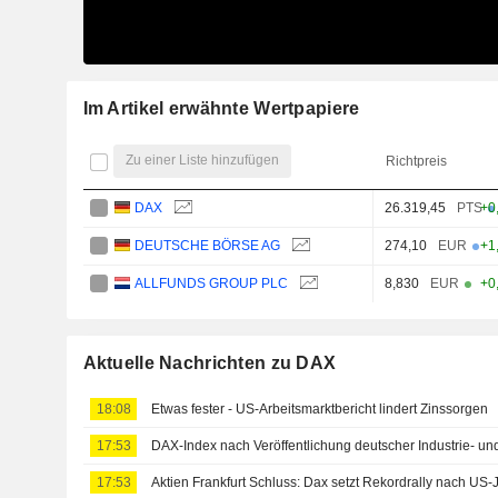
Im Artikel erwähnte Wertpapiere
Zu einer Liste hinzufügen
Richtpreis
DAX
26.319,45
PTS
+0
DEUTSCHE BÖRSE AG
274,10
EUR
+1
ALLFUNDS GROUP PLC
8,830
EUR
+0
Aktuelle Nachrichten zu DAX
18:08
Etwas fester - US-Arbeitsmarktbericht lindert Zinssorgen
17:53
DAX-Index nach Veröffentlichung deutscher Industrie- un
17:53
Aktien Frankfurt Schluss: Dax setzt Rekordrally nach US-J