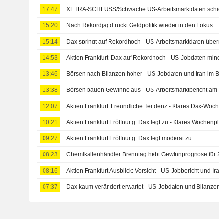
17:47
XETRA-SCHLUSS/Schwache US-Arbeitsmarktdaten schieb
15:20
Nach Rekordjagd rückt Geldpolitik wieder in den Fokus
15:14
Dax springt auf Rekordhoch - US-Arbeitsmarktdaten üb
14:53
Aktien Frankfurt: Dax auf Rekordhoch - US-Jobdaten min
13:46
Börsen nach Bilanzen höher - US-Jobdaten und Iran im B
13:38
Börsen bauen Gewinne aus - US-Arbeitsmarktbericht am
12:07
Aktien Frankfurt: Freundliche Tendenz - Klares Dax-Woch
10:21
Aktien Frankfurt Eröffnung: Dax legt zu - Klares Wochenpl
09:27
Aktien Frankfurt Eröffnung: Dax legt moderat zu
08:23
Chemikalienhändler Brenntag hebt Gewinnprognose für 
08:16
Aktien Frankfurt Ausblick: Vorsicht - US-Jobbericht und Ir
07:37
Dax kaum verändert erwartet - US-Jobdaten und Bilanzen