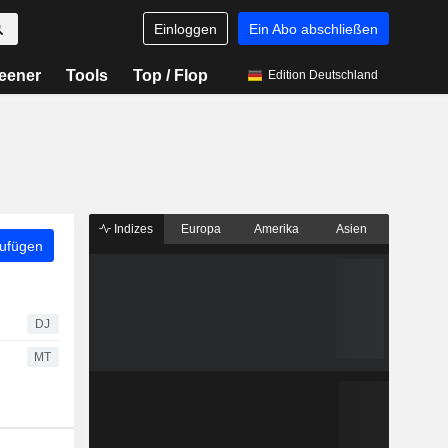
Einloggen
Ein Abo abschließen
eener
Tools
Top / Flop
Edition Deutschland
Indizes
Europa
Amerika
Asien
zufügen
DJ
MT