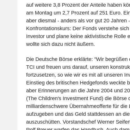
auf weitere 3,8 Prozent der Anteile haben kön
am Montag um 2,7 Prozent auf 251 Euro. Ein 
aber diesmal - anders als vor gut 20 Jahren -
Konfrontationskurs: Der Fonds verstehe sich a
Investor und plane keine aktivistische Rolle
wollte sich dazu nicht äußern.
Die Deutsche Börse erklärte: "Wir begrüße
TCI und freuen uns darauf, unseren konstruk
fortzusetzen, so wie wir es mit all unseren In
Einstieg des britischen Hedgefonds weckte b
aber Erinnerungen an die Jahre 2004 und 20
(The Children's Investment Fund) die Börse 
milliardenschwere Übernahmeofferte für di
aufzugeben und das Geld stattdessen an die
auszuschütten. Vorstandschef Werner Seifert
Rolf Breuer warfen das Handtuch. Auch dama