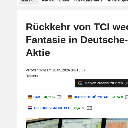
Übersicht
Alle Nachrichten
Index-Einzelwerte
Andere Spr
Rückkehr von TCI we
Fantasie in Deutsche
Aktie
Veröffentlicht am 18.05.2026 um 13:57
Reuters
MarketScreener zu Ihren Qu
DAX
+0,69 %
DEUTSCHE BÖRSE AG
+1,74 %
ALLFUNDS GROUP PLC
+0,46 %