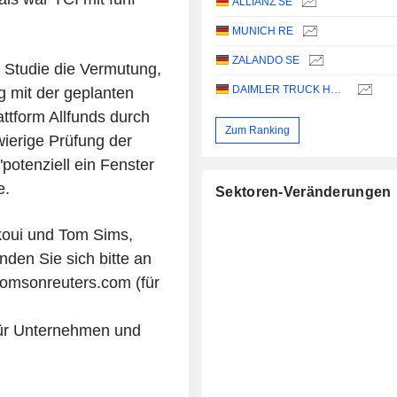
ALLIANZ SE
MUNICH RE
ZALANDO SE
r Studie die Vermutung,
DAIMLER TRUCK HOLDING AG
 mit der geplanten
tform Allfunds durch
Zum Ranking
ierige Prüfung der
potenziell ein Fenster
e.
Sektoren-Veränderungen
koui und Tom Sims,
den Sie sich bitte an
omsonreuters.com (für
ür Unternehmen und