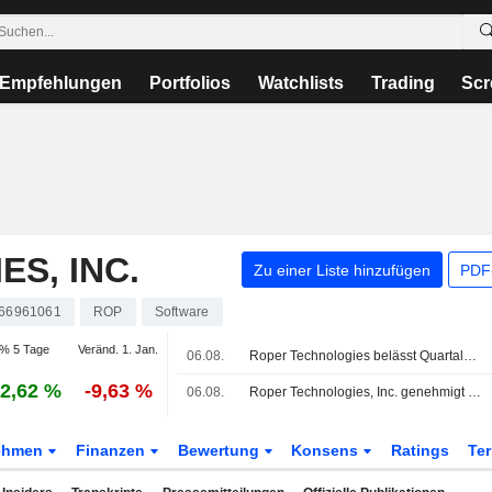
Empfehlungen
Portfolios
Watchlists
Trading
Scr
S, INC.
Zu einer Liste hinzufügen
PDF-
66961061
ROP
Software
% 5 Tage
Veränd. 1. Jan.
06.08.
Roper Technologies belässt Quartalsdividende bei 0,91 USD je Aktie, zahlbar am 21. Oktober an Aktionäre mit Stichtag 2. Oktober
2,62 %
-9,63 %
06.08.
Roper Technologies, Inc. genehmigt Quartalsdividende, zahlbar am 21. Oktober 2026
ehmen
Finanzen
Bewertung
Konsens
Ratings
Te