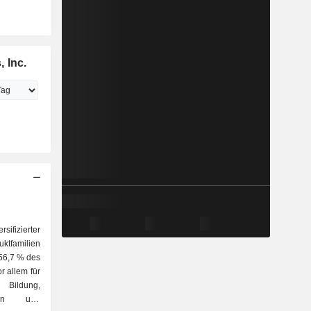
 Inc.
sifizierter
ktfamilien
r allem für
 Bildung,
nzen und