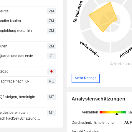
ibt neutral
ZM
n Piper Sandler kaufen
ZM
ZM
rd kaufen
ZM
Quartal und das erste
CI
, 2026
Mehr Ratings
achfrage nach KI-
RE
2 steigen; bereinigte
MT
Analystenschätzungen
Verkaufen
Ka
e des bereinigten
MT
nach FactSet-Schätzung
Durchschnittl. Empfehlung
AUF
Anzahl Analysten