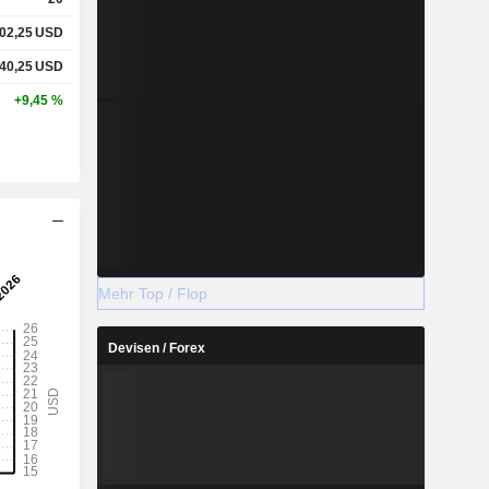
02,25
USD
40,25
USD
+9,45 %
Mehr Top / Flop
Devisen / Forex