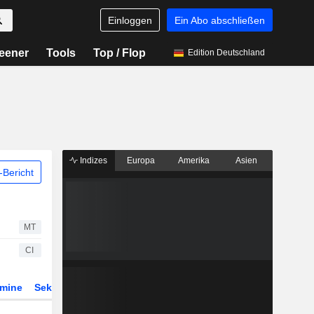
Einloggen
Ein Abo abschließen
eener
Tools
Top / Flop
Edition Deutschland
Indizes
Europa
Amerika
Asien
Bericht
MT
CI
rmine
Sektor
Derivate
ETFs