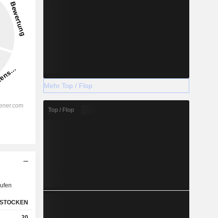
Mehr Top / Flop
Top / Flop
ufen
STOCKEN
20