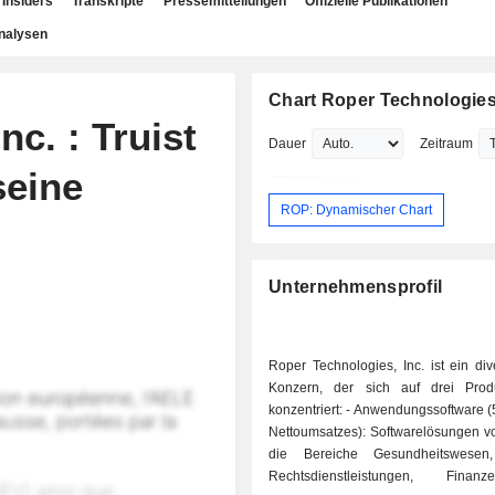
Insiders
Transkripte
Pressemitteilungen
Offizielle Publikationen
nalysen
Chart Roper Technologies,
c. : Truist
Dauer
Zeitraum
seine
ROP: Dynamischer Chart
Unternehmensprofil
Roper Technologies, Inc. ist ein diver
Konzern, der sich auf drei Produ
konzentriert: - Anwendungssoftware (56,7 % des
Nettoumsatzes): Softwarelösungen vo
die Bereiche Gesundheitswesen,
Rechtsdienstleistungen, Fina