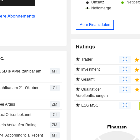
sere Abonnements
Mehr Finanzdaten
Ratings
c.
Trader
Investment
USD je Aktie, zahlbar am
MT
Gesamt
zahlbar am 21. Oktober
CI
Qualität der
Veröffentlichungen
Kaufen bei Argus
ZM
ESG MSCI
uct Officer bekannt
CI
Chase bleibt ein Verkaufen-Rating
ZM
4, According to a Recent
MT