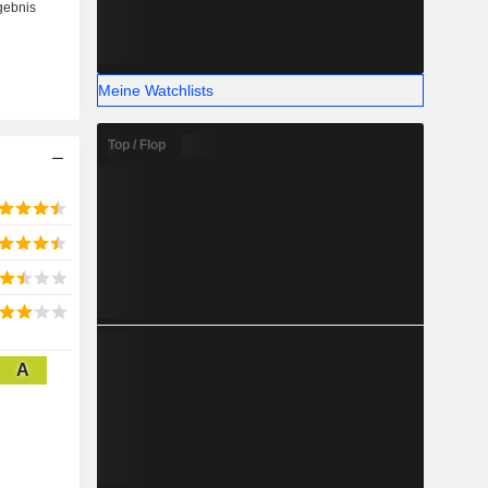
Meine Watchlists
Top / Flop
A