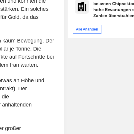
iken und könnten die
belasten Chipsektor
stärken. Ein solches
hohe Erwartungen s
Zahlen überstrahle
 für Gold, da das
Alle Analysen
en kaum Bewegung. Der
llar je Tonne. Die
te auf Fortschritte bei
em Iran warten.
 etwas an Höhe und
ntrakt). Der
 die
r anhaltenden
er großer