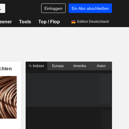
Einloggen
Ein Abo abschließen
eener
Tools
Top / Flop
Edition Deutschland
Indizes
Europa
Amerika
Asien
chten