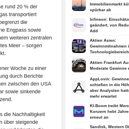
Immobilienmarkt küh
se rund 20 % der
spürbar ab
as transportiert
Infineon: Einschät
begrenzt die
geändert, von Redu
che Engpass sowie
Add
nem weiteren zentralen
Aktien Asien:
otes Meer – sorgen
Gewinnmitnahmen 
Technologiebereich
kt.
Aktien Frankfurt Au
ener Woche zu einer
Moderate Gewinne e
ung durch Berichte
AppLovin: Gewinne
mmen zwischen den USA
schießen in die Höh
aber Analysten hat
ar sowie sinkende
mehr erwartet
tzend.
KI-Boom treibt Merc
Konzern hebt Jahre
s die Nachhaltigkeit
erneut an
en über steigende
Sandisk, Western Di