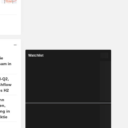
Watchlist
ie
sam in
d-Q2,
shflow
es H2
nn
en,
ng in
ktie