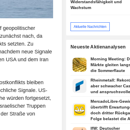
Widerstandsfähigkeit und
Wachstum
Aktuelle Nachrichten
f geopolitischer
 zunächst nach, da
kts setzten. Zu
Neueste Aktienanalysen
 nachdem neue Signale
den USA und dem Iran
Morning Meeting: D
Märkte gleiten lang
die Sommerflaute
Rheinmetall: Rekor
tkonflikts bleiben
aber schwacher Ca
chliche Signale. US-
und anspruchsvoll
he würden fortgesetzt,
MercadoLibre-Gewi
sraelischer Truppen
übertrifft Erwartung
doch dritter Rückga
 der Straße von
Folge belastet die A
IfW: Deutscher