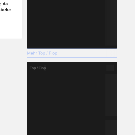
, da
tarke
n
Mehr Top / Flop
Top / Flop