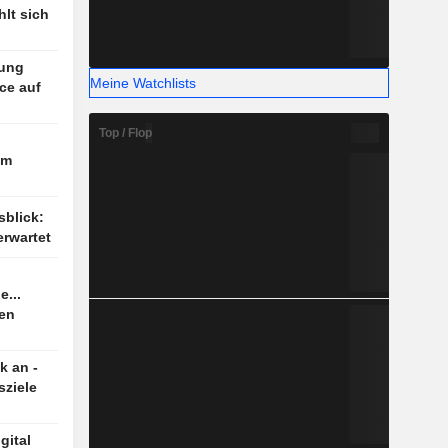
lt sich
zung
Meine Watchlists
ce auf
Top / Flop
im
sblick:
rwartet
e...
ten
k an -
sziele
gital