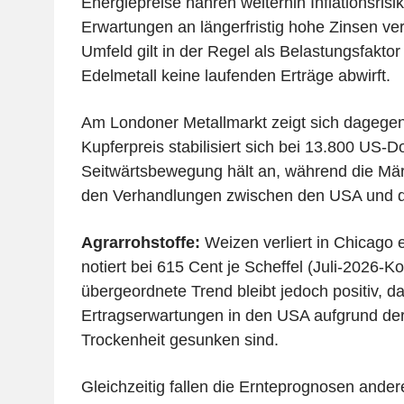
Energiepreise nähren weiterhin Inflationsris
Erwartungen an längerfristig hohe Zinsen ver
Umfeld gilt in der Regel als Belastungsfaktor
Edelmetall keine laufenden Erträge abwirft.
Am Londoner Metallmarkt zeigt sich dageg
Kupferpreis stabilisiert sich bei 13.800 US-Do
Seitwärtsbewegung hält an, während die Märk
den Verhandlungen zwischen den USA und d
Agrarrohstoffe:
Weizen verliert in Chicago
notiert bei 615 Cent je Scheffel (Juli-2026-Ko
übergeordnete Trend bleibt jedoch positiv, da
Ertragserwartungen in den USA aufgrund de
Trockenheit gesunken sind.
Gleichzeitig fallen die Ernteprognosen ander