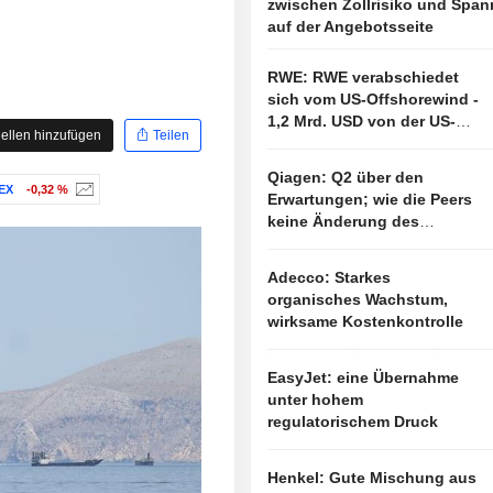
zwischen Zollrisiko und Spa
auf der Angebotsseite
RWE: RWE verabschiedet
sich vom US-Offshorewind -
1,2 Mrd. USD von der US-
ellen hinzufügen
Teilen
Regierung
Qiagen: Q2 über den
EX
-0,32 %
Erwartungen; wie die Peers
keine Änderung des
Ausblicks
Adecco: Starkes
organisches Wachstum,
wirksame Kostenkontrolle
EasyJet: eine Übernahme
unter hohem
regulatorischem Druck
Henkel: Gute Mischung aus