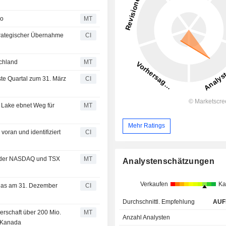
io
MT
strategischer Übernahme
CI
schland
MT
ste Quartal zum 31. März
CI
 Lake ebnet Weg für
MT
Mehr Ratings
voran und identifiziert
CI
an der NASDAQ und TSX
MT
Analystenschätzungen
Verkaufen
Ka
r das am 31. Dezember
CI
Durchschnittl. Empfehlung
AUF
erschaft über 200 Mio.
MT
Anzahl Analysten
n Kanada