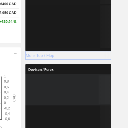
,6400
CAD
2,950
CAD
+360,94 %
Mehr Top / Flop
Devisen / Forex