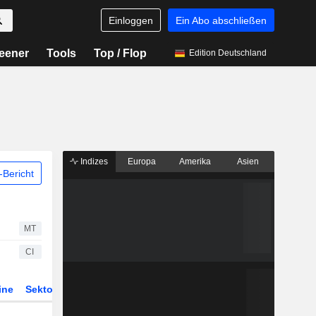
Einloggen
Ein Abo abschließen
eener
Tools
Top / Flop
Edition Deutschland
Indizes
Europa
Amerika
Asien
Bericht
MT
CI
ine
Sektor
Derivate