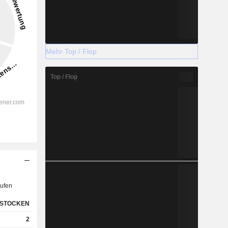
Mehr Top / Flop
Top / Flop
ufen
STOCKEN
2