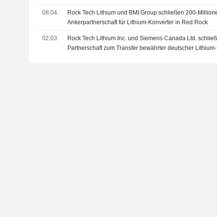
08.04.
Rock Tech Lithium und BMI Group schließen 200-Millio
Ankerpartnerschaft für Lithium-Konverter in Red Rock
02.03.
Rock Tech Lithium Inc. und Siemens Canada Ltd. schließ
Partnerschaft zum Transfer bewährter deutscher Lithium-
Kanadas nächstes strategisches Projekt zur Unterstütz
bei kritischen Mineralien