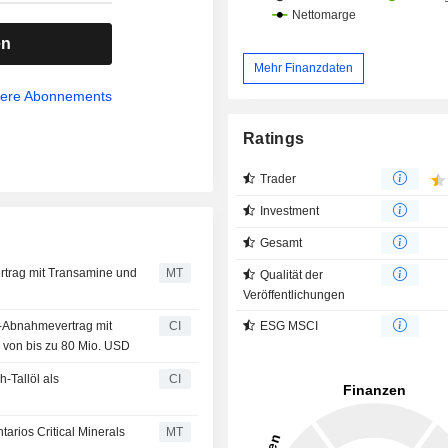
en
Mehr Finanzdaten
sere Abonnements
Ratings
Trader
Investment
Gesamt
trag mit Transamine und
MT
Qualität der
Veröffentlichungen
ESG MSCI
n-Abnahmevertrag mit
CI
 von bis zu 80 Mio. USD
-Tallöl als
CI
arios Critical Minerals
MT