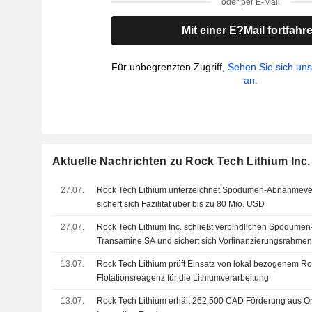
oder per E-Mail
Mit einer E?Mail fortfahr
Für unbegrenzten Zugriff,
Sehen Sie sich un
an.
Aktuelle Nachrichten zu Rock Tech Lithium Inc.
27.07.
Rock Tech Lithium unterzeichnet Spodumen-Abnahmever
sichert sich Fazilität über bis zu 80 Mio. USD
27.07.
Rock Tech Lithium Inc. schließt verbindlichen Spodume
Transamine SA und sichert sich Vorfinanzierungsrahmen
13.07.
Rock Tech Lithium prüft Einsatz von lokal bezogenem Roh
Flotationsreagenz für die Lithiumverarbeitung
13.07.
Rock Tech Lithium erhält 262.500 CAD Förderung aus Ont