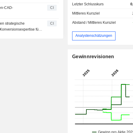
Letzter Schlusskurs
0
nen-CAD-
CI
Mittleres Kursziel
Abstand / Mittleres Kursziel
en strategische
CI
Konversionsexpertise für
ung der G7-Zusammenarbeit
Analystenschätzungen
Gewinnrevisionen