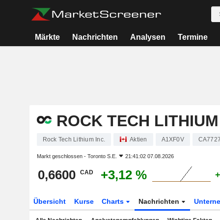
Märkte
Nachrichten
Analysen
Termine
ROCK TECH LITHIUM 
Rock Tech Lithium Inc.
Aktien
A1XF0V
CA772
Markt geschlossen -
Toronto S.E.
21:41:02 07.08.2026
0,6600
+3,12 %
CAD
+
Übersicht
Kurse
Charts
Nachrichten
Untern