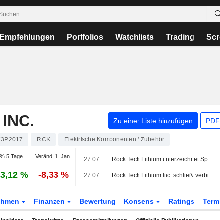
Empfehlungen
Portfolios
Watchlists
Trading
Scr
INC.
Zu einer Liste hinzufügen
PDF-
73P2017
RCK
Elektrische Komponenten / Zubehör
% 5 Tage
Veränd. 1. Jan.
27.07.
Rock Tech Lithium unterzeichnet Spodumen-Abnahmevertrag mit Transamine und sichert sich Fazilität über bis zu 80 Mio. USD
3,12 %
-8,33 %
27.07.
Rock Tech Lithium Inc. schließt verbindlichen Spodumen-Abnahmevertrag mit Transamine SA und sichert sich Vorfinanzierungsrahmen von bis zu 80 Mio. USD
ehmen
Finanzen
Bewertung
Konsens
Ratings
Term