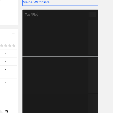
Meine Watchlists
Top / Flop
-
-
-
-