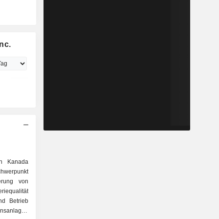
nc.
in Kanada
chwerpunkt
erung von
riequalität
nd Betrieb
onsanlagen