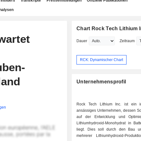
Insiders
Transkripte
Pressemitteilungen
Offizielle Publikationen
nalysen
Chart Rock Tech Lithium I
wartet
Dauer
Zeitraum
RCK: Dynamischer Chart
uben-
land
Unternehmensprofil
Rock Tech Lithium Inc. ist ein 
igen
ansässiges Unternehmen, dessen S
auf der Entwicklung und Optimi
Lithiumhydroxid-Monohydrat in Batte
liegt. Dies soll durch den Bau u
mehrerer Lithiumhydroxid-Produkti