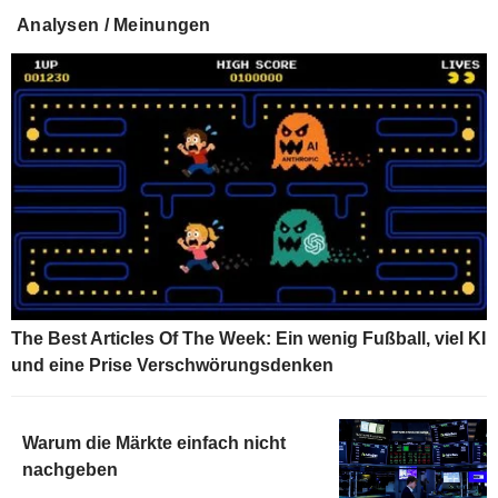
Analysen / Meinungen
2,403
%
-1.124
US 10Y INFLATION INDEXED
1,725
%
+2.034
US 5Y INFLATION INDEXED
The Best Articles Of The Week: Ein wenig Fußball, viel KI
und eine Prise Verschwörungsdenken
Warum die Märkte einfach nicht
nachgeben