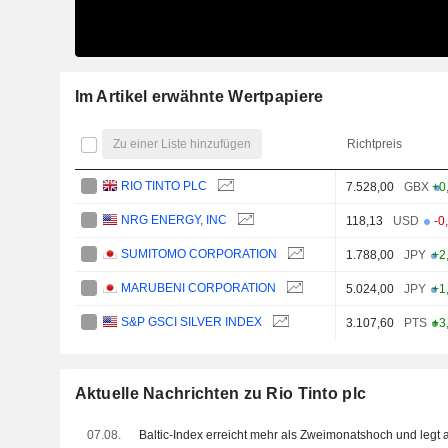
Im Artikel erwähnte Wertpapiere
Zu einer Liste hinzufügen
Richtpreis
RIO TINTO PLC
7.528,00
GBX
+0
NRG ENERGY, INC
118,13
USD
-0
SUMITOMO CORPORATION
1.788,00
JPY
+2
MARUBENI CORPORATION
5.024,00
JPY
+1
S&P GSCI SILVER INDEX
3.107,60
PTS
+3
Aktuelle Nachrichten zu Rio Tinto plc
07.08.
Baltic-Index erreicht mehr als Zweimonatshoch und legt 