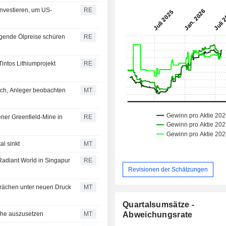
investieren, um US-
RE
igende Ölpreise schüren
RE
Tintos Lithiumprojekt
RE
ich, Anleger beobachten
MT
ener Greenfield-Mine in
RE
al sinkt
MT
Radiant World in Singapur
RE
Revisionen der Schätzungen
sprächen unter neuen Druck
MT
Quartalsumsätze -
äche auszusetzen
MT
Abweichungsrate