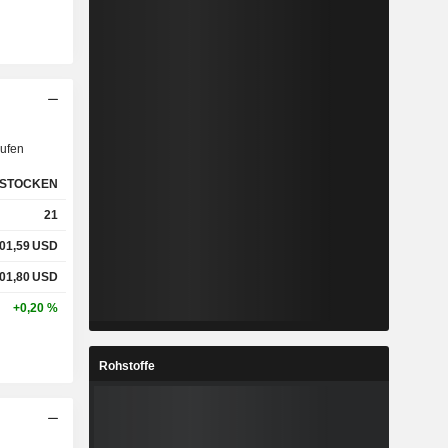
ufen
STOCKEN
21
01,59
USD
01,80
USD
+0,20 %
Rohstoffe