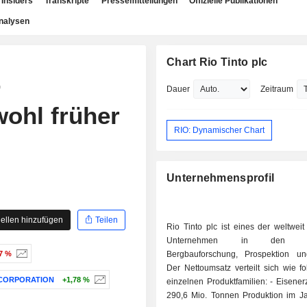
Insiders
Transkripte
Pressemitteilungen
Offizielle Publikationen
nalysen
Chart Rio Tinto plc
-
Dauer
Zeitraum
wohl früher
RIO: Dynamischer Chart
Unternehmensprofil
ellen hinzufügen
Teilen
Rio Tinto plc ist eines der weltwei
Unternehmen in den Be
77 %
Bergbauforschung, Prospektion un
Der Nettoumsatz verteilt sich wie fo
CORPORATION
+1,78 %
einzelnen Produktfamilien: - Eisenerz (49,2 %):
290,6 Mio. Tonnen Produktion im Ja