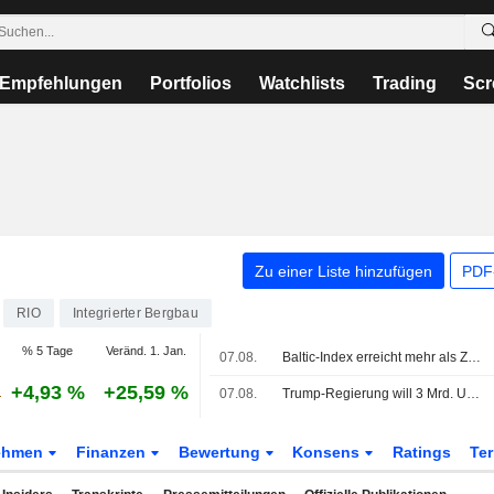
Empfehlungen
Portfolios
Watchlists
Trading
Scr
Zu einer Liste hinzufügen
PDF-
RIO
Integrierter Bergbau
% 5 Tage
Veränd. 1. Jan.
07.08.
Baltic-Index erreicht mehr als Zweimonatshoch und legt auf Wochensicht zu
+4,93 %
+25,59 %
07.08.
Trump-Regierung will 3 Mrd. USD in Mineralienprojekte investieren, um US-Verteidigungslieferketten zu stärken
ehmen
Finanzen
Bewertung
Konsens
Ratings
Te