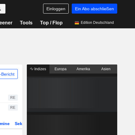
Einloggen
Ein Abo abschließen
eener
Tools
Top / Flop
Edition Deutschland
Indizes
Europa
Amerika
Asien
Bericht
RE
RE
rmine
Sektor
Derivate
ETFs