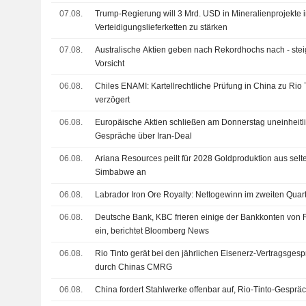
07.08.
Trump-Regierung will 3 Mrd. USD in Mineralienprojekte 
Verteidigungslieferketten zu stärken
07.08.
Australische Aktien geben nach Rekordhochs nach - ste
Vorsicht
06.08.
Chiles ENAMI: Kartellrechtliche Prüfung in China zu Rio 
verzögert
06.08.
Europäische Aktien schließen am Donnerstag uneinheitl
Gespräche über Iran-Deal
06.08.
Ariana Resources peilt für 2028 Goldproduktion aus selt
Simbabwe an
06.08.
Labrador Iron Ore Royalty: Nettogewinn im zweiten Quart
06.08.
Deutsche Bank, KBC frieren einige der Bankkonten von 
ein, berichtet Bloomberg News
06.08.
Rio Tinto gerät bei den jährlichen Eisenerz-Vertragsge
durch Chinas CMRG
06.08.
China fordert Stahlwerke offenbar auf, Rio-Tinto-Gespr