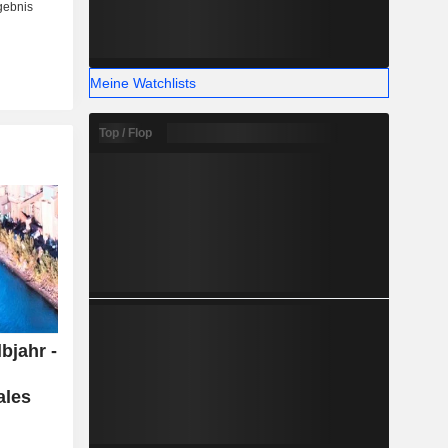
Meine Watchlists
Top / Flop
bjahr -
ales