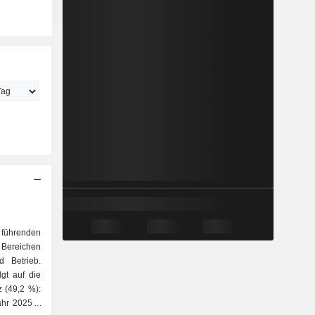
t führenden
reichen
d Betrieb.
lgt auf die
hr 2025; -