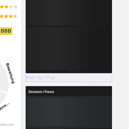
BBB
Mehr Top / Flop
Devisen / Forex