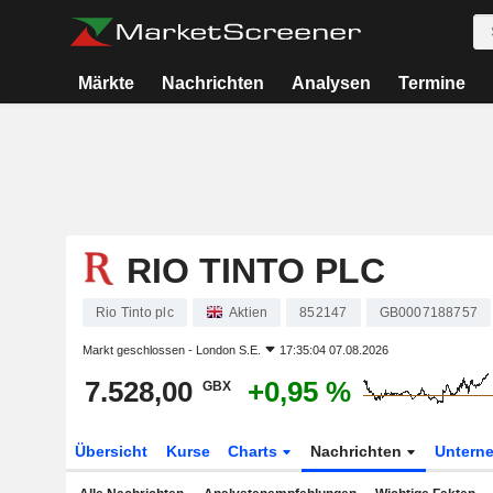
Märkte
Nachrichten
Analysen
Termine
RIO TINTO PLC
Rio Tinto plc
Aktien
852147
GB0007188757
Markt geschlossen -
London S.E.
17:35:04 07.08.2026
7.528,00
+0,95 %
GBX
Übersicht
Kurse
Charts
Nachrichten
Untern