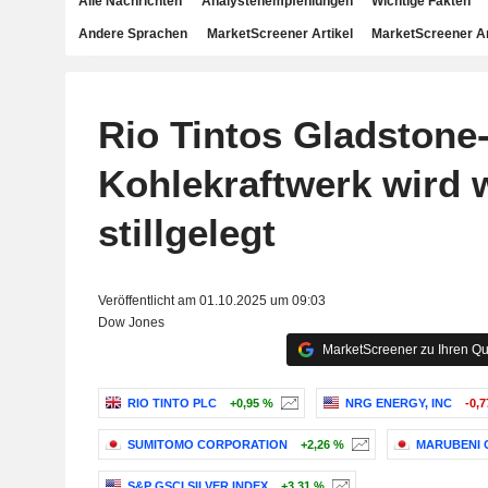
Alle Nachrichten
Analystenempfehlungen
Wichtige Fakten
Andere Sprachen
MarketScreener Artikel
MarketScreener A
Rio Tintos Gladstone
Kohlekraftwerk wird 
stillgelegt
Veröffentlicht am 01.10.2025 um 09:03
Dow Jones
MarketScreener zu Ihren Qu
RIO TINTO PLC
+0,95 %
NRG ENERGY, INC
-0,
SUMITOMO CORPORATION
+2,26 %
MARUBENI 
S&P GSCI SILVER INDEX
+3,31 %