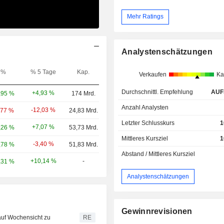
Mehr Ratings
Analystenschätzungen
%
% 5 Tage
Kap.
Verkaufen
Ka
Durchschnittl. Empfehlung
AUF
+4,93 %
,95 %
174 Mrd.
Anzahl Analysten
-12,03 %
,77 %
24,83 Mrd.
Letzter Schlusskurs
1
+7,07 %
,26 %
53,73 Mrd.
Mittleres Kursziel
1
-3,40 %
,78 %
51,83 Mrd.
Abstand / Mittleres Kursziel
+10,14 %
-
,31 %
Analystenschätzungen
Gewinnrevisionen
auf Wochensicht zu
RE