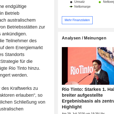
ne endgültige
in Betrieb
ch australischem
Mehr Finanzdaten
on Betriebsstätten zur
s ankündigen.
Analysen / Meinungen
die Teilnehmer des
 auf dem Energiemarkt
es Standorts
Strategie für die
gte Rio Tinto hinzu.
ängert werden.
r des Kraftwerks zu
Rio Tinto: Starkes 1. Hal
breiter aufgestellte
ktoren erlauben", so
Ergebnisbasis als zentr
lichen Schließung von
Highlight
ustralischen
Am 29. Juli 2026 um 19:39 Uhr