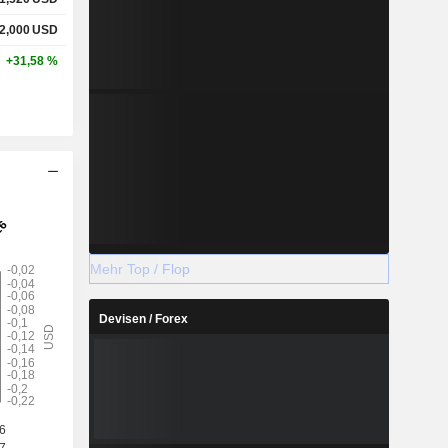
2,000
USD
+31,58 %
Mehr Top / Flop
Devisen / Forex