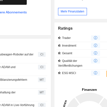
Mehr Finanzdaten
sere Abonnements
Ratings
Trader
Investment
Gesamt
 Hubwagen-Roboter auf der
CI
Qualität der
Veröffentlichungen
ter ADAM und
CI
ESG MSCI
Bilanzierungsfehlern
MT
nhaltung der
MT
er ADAM in Live-Vorführung
CI