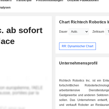
Insiders
Transkripte
Pressemitteilungen
Offizielle Publikationen
nalysen
Chart Richtech Robotics I
. ab sofort
Dauer
Zeitraum
lace
RR: Dynamischer Chart
Unternehmensprofil
Richtech Robotics Inc. ist ein Entw
fortschrittlichen Robotertechnol
arbeitsintensive Dienstleist
Gastgewerbe und anderen Sektoren
sollen. Das Unternehmen entwirft, 
und verkauft Roboter an Restaurant