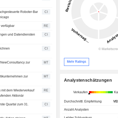
achgesteuerte Roboter-Bar
CI
hicago
e verfügbar
RE
sungen und Datendiensten
CI
eichnen
CI
Mehr Ratings
t NewConsultancy zur
MT
otikunternehmen zur
MT
Analystenschätzungen
g mit dem Wiederverkauf
RE
Verkaufen
Ka
ufenden Aktionär
Durchschnittl. Empfehlung
VE
erste Quartal zum 31.
CI
Anzahl Analysten
Letzter Schlusskurs