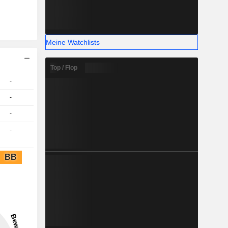
Meine Watchlists
Top / Flop
-
-
-
-
BB