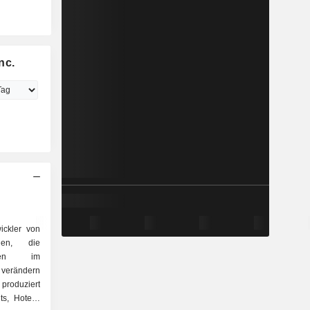
nc.
ickler von
ogien, die
ungen im
 verändern
produziert
s, Hotels,