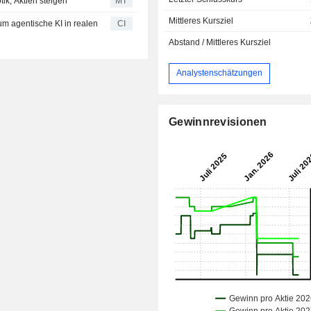
tik; Aktien steigen
MT
Mittleres Kursziel
um agentische KI in realen
CI
Abstand / Mittleres Kursziel
Analystenschätzungen
Gewinnrevisionen