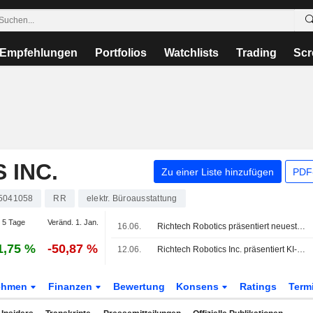
Empfehlungen
Portfolios
Watchlists
Trading
Scr
 INC.
Zu einer Liste hinzufügen
PDF-
5041058
RR
elektr. Büroausstattung
 5 Tage
Veränd. 1. Jan.
16.06.
Richtech Robotics präsentiert neuesten KI-gesteuerten Hubwagen-Roboter auf der Automate 2026 in Chicago
1,75 %
-50,87 %
12.06.
Richtech Robotics Inc. präsentiert KI-gesteuerten Roboter ADAM und Reinigungsroboter DUST-E S auf der HITEC 2026
ehmen
Finanzen
Bewertung
Konsens
Ratings
Term