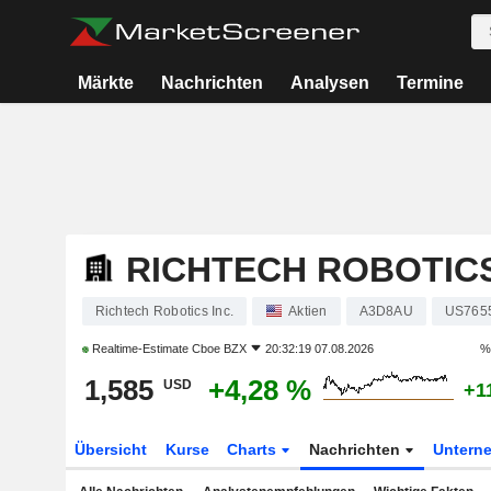
Märkte
Nachrichten
Analysen
Termine
RICHTECH ROBOTICS
Richtech Robotics Inc.
Aktien
A3D8AU
US765
Realtime-Estimate
Cboe BZX
20:32:19 07.08.2026
%
1,585
+4,28 %
USD
+1
Übersicht
Kurse
Charts
Nachrichten
Untern