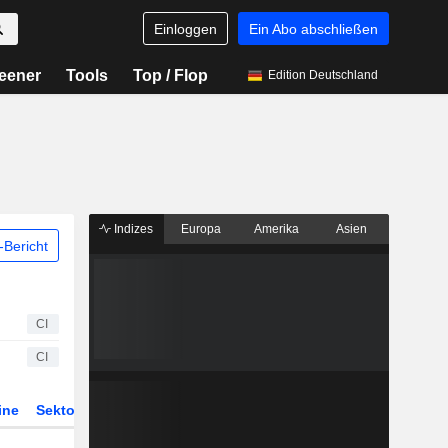
Einloggen
Ein Abo abschließen
eener
Tools
Top / Flop
Edition Deutschland
Indizes
Europa
Amerika
Asien
Bericht
CI
CI
ine
Sektor
Derivate