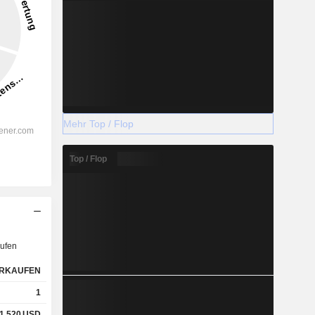
Mehr Top / Flop
Top / Flop
ufen
RKAUFEN
1
1,520
USD