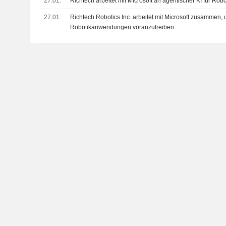
27.01.
Richtech arbeitet mit Microsoft an agentischer KI für Robo
27.01.
Richtech Robotics Inc. arbeitet mit Microsoft zusammen, 
Robotikanwendungen voranzutreiben