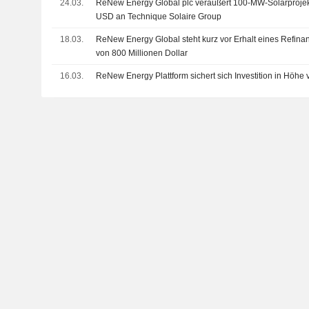
24.03.
ReNew Energy Global plc veräußert 100-MW-Solarprojekt
USD an Technique Solaire Group
18.03.
ReNew Energy Global steht kurz vor Erhalt eines Refina
von 800 Millionen Dollar
16.03.
ReNew Energy Plattform sichert sich Investition in Höhe 