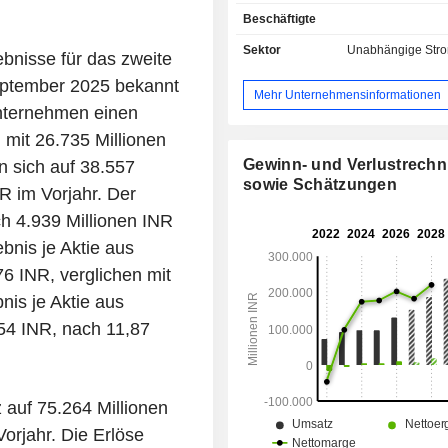
Übertragungsleitungen und Ferti
Beschäftigte
Geschäftsbereich Windkraft
Windenergieprojekte im Großmaßstab 
Sektor
Unabhängige Str
bnisse für das zweite
Der Geschäftsbereich Solarenerg
eptember 2025 bekannt
Solarenergieprojekte im Großmaßstab
Mehr Unternehmensinformationen
Der Geschäftsbereich Wasserkraf
nternehmen einen
Wasserkraftprojekte in Indien. D
 mit 26.735 Millionen
Übertragungsleitungen umfasst d
die Wartung von Übertragungsleit
Gewinn- und Verlustrech
n sich auf 38.557
Segment Fertigung umfasst die Herst
sowie Schätzungen
R im Vorjahr. Der
Solarmodulen und -zellen. Das U
ch 4.939 Millionen INR
betreibt in erster Linie Wind-, 
Wasserkraftprojekte. Es bietet Lö
bnis je Aktie aus
saubere Energie sowie wertsc
6 INR, verglichen mit
Energieangebote durch Digital
nis je Aktie aus
Speicherung und Dienstleistungen 
des CO₂-Marktes an. Über ReN
,54 INR, nach 11,87
Private Limited und deren Tochterges
führt es Geschäftsaktivitäten im Zu
mit der Stromerzeugung au
konventionellen und erne
z auf 75.264 Millionen
Energiequellen durch.
Vorjahr. Die Erlöse