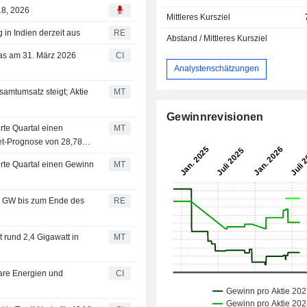
18, 2026
Mittleres Kursziel
in Indien derzeit aus
RE
Abstand / Mittleres Kursziel
das am 31. März 2026
CI
Analystenschätzungen
amtumsatz steigt; Aktie
MT
Gewinnrevisionen
rte Quartal einen
MT
et-Prognose von 28,78
rte Quartal einen Gewinn
MT
,4 GW bis zum Ende des
RE
rund 2,4 Gigawatt in
MT
are Energien und
CI