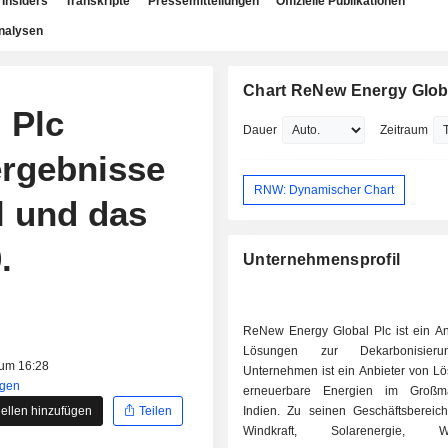
Insiders
Transkripte
Pressemitteilungen
Offizielle Publikationen
nalysen
Chart ReNew Energy Glob
 Plc
Dauer
Zeitraum
ergebnisse
RNW: Dynamischer Chart
l und das
.
Unternehmensprofil
ReNew Energy Global Plc ist ein An
Lösungen zur Dekarbonisier
 um 16:28
Unternehmen ist ein Anbieter von Lö
igen
erneuerbare Energien im Großm
ellen hinzufügen
Teilen
Indien. Zu seinen Geschäftsbereic
Windkraft, Solarenergie, Was