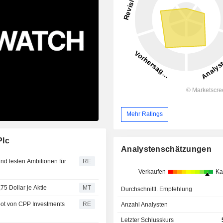
Mehr Ratings
Plc
Analystenschätzungen
und testen Ambitionen für
RE
Verkaufen
Ka
5 Dollar je Aktie
MT
Durchschnittl. Empfehlung
ot von CPP Investments
RE
Anzahl Analysten
Letzter Schlusskurs