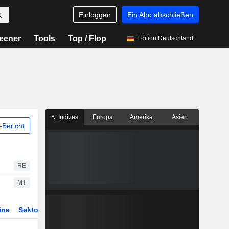
Einloggen
Ein Abo abschließen
eener
Tools
Top / Flop
Edition Deutschland
Indizes
Europa
Amerika
Asien
Bericht
RE
MT
ine
Sektor
Derivate
ETFs