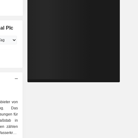
al Plc
bieter von
ung. Das
sungen für
aßstab in
hen zählen
serkraft,