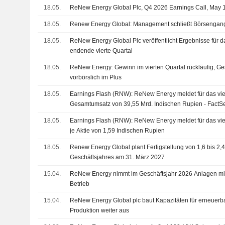
18.05.
ReNew Energy Global Plc, Q4 2026 Earnings Call, May 
18.05.
Renew Energy Global: Management schließt Börsengang 
18.05.
ReNew Energy Global Plc veröffentlicht Ergebnisse für 
endende vierte Quartal
18.05.
ReNew Energy: Gewinn im vierten Quartal rückläufig, Ges
vorbörslich im Plus
18.05.
Earnings Flash (RNW): ReNew Energy meldet für das vie
Gesamtumsatz von 39,55 Mrd. Indischen Rupien - FactS
Mrd. Rupien übertroffen
18.05.
Earnings Flash (RNW): ReNew Energy meldet für das vie
je Aktie von 1,59 Indischen Rupien
18.05.
Renew Energy Global plant Fertigstellung von 1,6 bis 2
Geschäftsjahres am 31. März 2027
15.04.
ReNew Energy nimmt im Geschäftsjahr 2026 Anlagen mit 
Betrieb
15.04.
ReNew Energy Global plc baut Kapazitäten für erneuerb
Produktion weiter aus