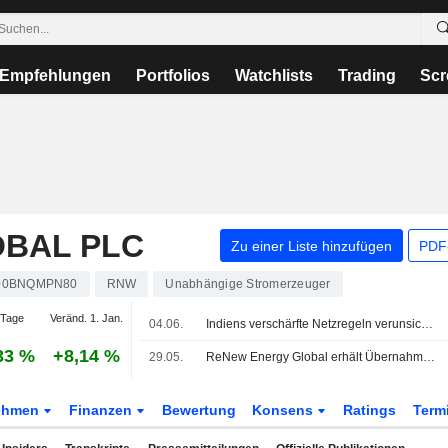
Empfehlungen
Portfolios
Watchlists
Trading
Scr
BAL PLC
Zu einer Liste hinzufügen
PDF-
00BNQMPN80
RNW
Unabhängige Stromerzeuger
 Tage
Veränd. 1. Jan.
04.06.
Indiens verschärfte Netzregeln verunsichern Investoren und testen Ambitionen für saubere Energie
33 %
+8,14 %
29.05.
ReNew Energy Global erhält Übernahmeangebot über 6,75 Dollar je Aktie
ehmen
Finanzen
Bewertung
Konsens
Ratings
Term