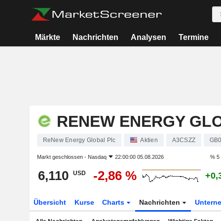
Märkte
Nachrichten
Analysen
Termine
RENEW ENERGY GLO
ReNew Energy Global Plc
Aktien
A3CSZZ
GB
Markt geschlossen -
Nasdaq
22:00:00 05.08.2026
% 5
6,110
-2,86 %
USD
+0,
Übersicht
Kurse
Charts
Nachrichten
Untern