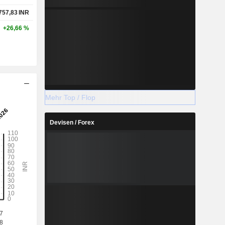
757,83
INR
+26,66 %
Mehr Top / Flop
Devisen / Forex