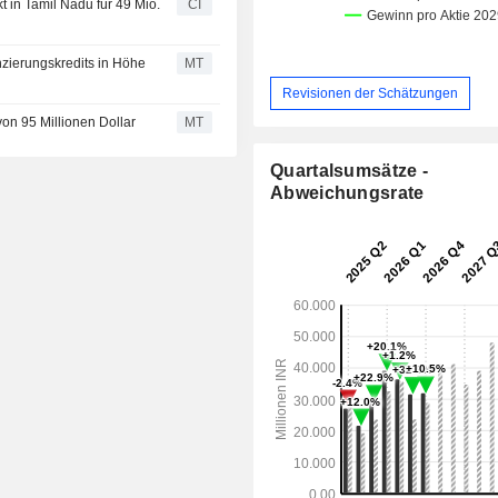
 in Tamil Nadu für 49 Mio.
CI
nzierungskredits in Höhe
MT
Revisionen der Schätzungen
von 95 Millionen Dollar
MT
Quartalsumsätze -
Abweichungsrate