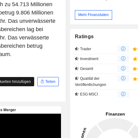
ch zu 54.713 Millionen
etrug 9.806 Millionen
Mehr Finanzdaten
ahr. Das unverwässerte
sbereichen lag bei
Ratings
ahr. Das verwässerte
sbereichen betrug
Trader
raum.
Investment
Gesamt
Qualität der
uellen hinzufügen
Teilen
Veröffentlichungen
ESG MSCI