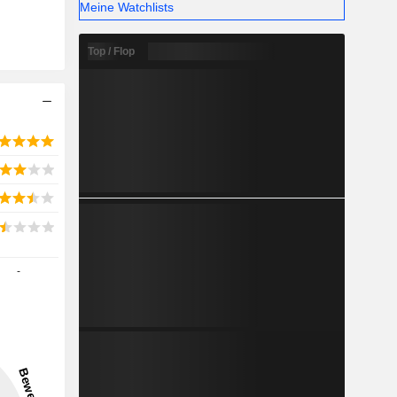
Meine Watchlists
Top / Flop
-