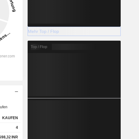
Mehr Top / Flop
Top / Flop
ufen
KAUFEN
4
598,32
INR