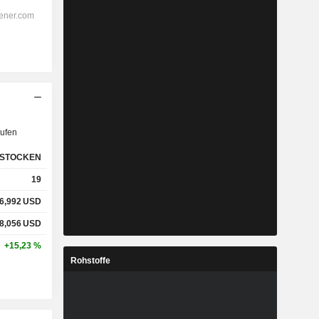
ufen
STOCKEN
19
6,992
USD
8,056
USD
+15,23 %
Rohstoffe