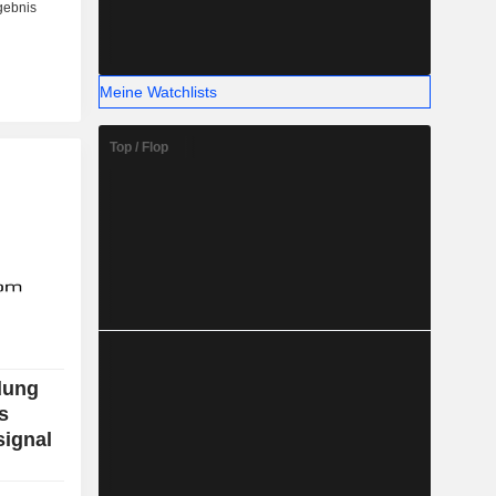
Meine Watchlists
Top / Flop
dung
s
signal