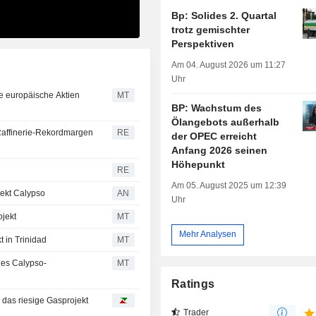
Bp: Solides 2. Quartal
trotz gemischter
Perspektiven
Am 04. August 2026 um 11:27
Uhr
e europäische Aktien
MT
BP: Wachstum des
Ölangebots außerhalb
 Raffinerie-Rekordmargen
RE
der OPEC erreicht
Anfang 2026 seinen
Höhepunkt
RE
Am 05. August 2025 um 12:39
jekt Calypso
AN
Uhr
jekt
MT
Mehr Analysen
 in Trinidad
MT
des Calypso-
MT
Ratings
das riesige Gasprojekt
Trader