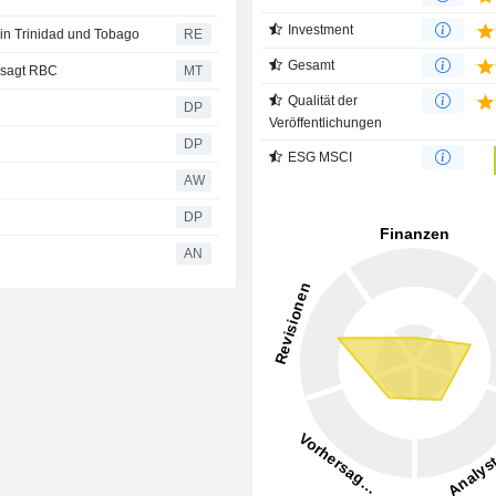
Investment
in Trinidad und Tobago
RE
Gesamt
, sagt RBC
MT
Qualität der
DP
Veröffentlichungen
DP
ESG MSCI
AW
DP
AN