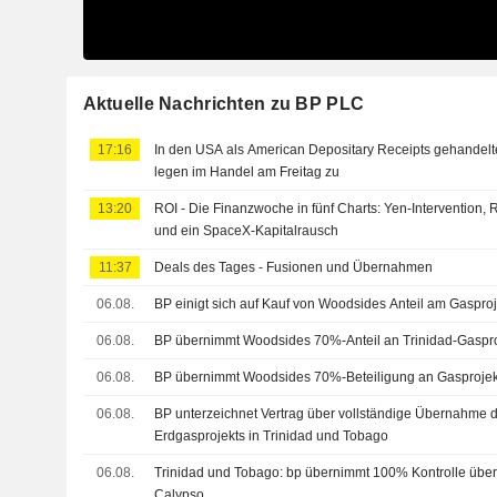
Aktuelle Nachrichten zu BP PLC
17:16
In den USA als American Depositary Receipts gehandelt
legen im Handel am Freitag zu
13:20
ROI - Die Finanzwoche in fünf Charts: Yen-Intervention,
und ein SpaceX-Kapitalrausch
11:37
Deals des Tages - Fusionen und Übernahmen
06.08.
BP einigt sich auf Kauf von Woodsides Anteil am Gaspro
06.08.
BP übernimmt Woodsides 70%-Anteil an Trinidad-Gaspro
06.08.
BP übernimmt Woodsides 70%-Beteiligung an Gasprojekt
06.08.
BP unterzeichnet Vertrag über vollständige Übernahme 
Erdgasprojekts in Trinidad und Tobago
06.08.
Trinidad und Tobago: bp übernimmt 100% Kontrolle über 
Calypso