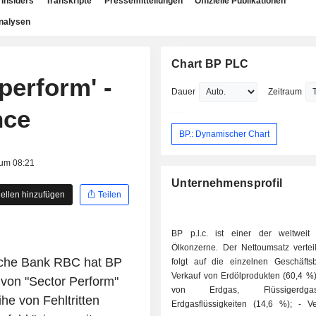
Insiders
Transkripte
Pressemitteilungen
Offizielle Publikationen
nalysen
Chart BP PLC
perform' -
Dauer
Zeitraum
nce
BP.: Dynamischer Chart
 um 08:21
Unternehmensprofil
ellen hinzufügen
Teilen
BP p.l.c. ist einer der weltweit
Ölkonzerne. Der Nettoumsatz verteil
che Bank RBC hat BP
folgt auf die einzelnen Geschäftsb
Verkauf von Erdölprodukten (60,4 %); - Verka
von "Sector Perform"
von Erdgas, Flüssigerd
he von Fehltritten
Erdgasflüssigkeiten (14,6 %); - Verkauf von