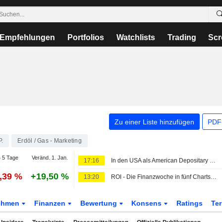
Empfehlungen
Portfolios
Watchlists
Trading
Scr
Zu einer Liste hinzufügen
PDF-
P.
Erdöl / Gas - Marketing
 5 Tage
Veränd. 1. Jan.
17:16
In den USA als American Depositary Receipts gehandelte europäische Aktien legen im Handel am Freitag zu
6,39 %
+19,50 %
13:20
ROI - Die Finanzwoche in fünf Charts: Yen-Intervention, Raffinerie-Rekordmargen und ein SpaceX-Kapitalrausch
ehmen
Finanzen
Bewertung
Konsens
Ratings
Te