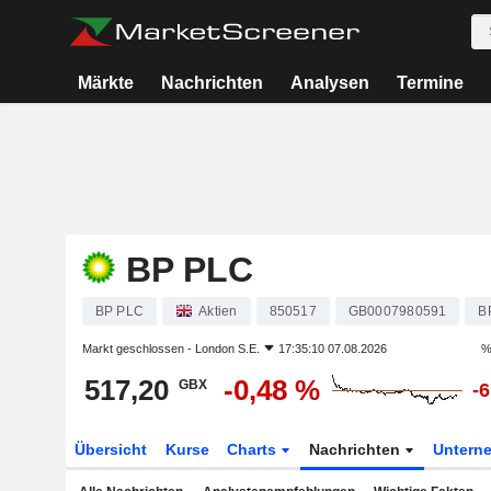
Märkte
Nachrichten
Analysen
Termine
BP PLC
BP PLC
Aktien
850517
GB0007980591
B
Markt geschlossen -
London S.E.
17:35:10 07.08.2026
%
517,20
-0,48 %
GBX
-
Übersicht
Kurse
Charts
Nachrichten
Untern