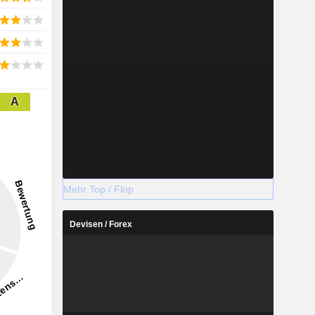
A
Mehr Top / Flop
Devisen / Forex