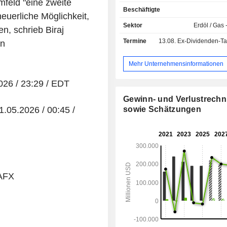
feld "eine zweite
Rohöl (1,1 %); - Sonstiges (23,9 %). Der Export
Beschäftigte
macht 70,1 % des Nettoumsatzes aus
euerliche Möglichkeit,
Sektor
Erdöl / Gas 
n, schrieb Biraj
Termine
13.08.
Ex-Dividenden-Tag - 0
en
Mehr Unternehmensinformationen
2026 / 23:29 / EDT
Gewinn- und Verlustrech
1.05.2026 / 00:45 /
sowie Schätzungen
-AFX