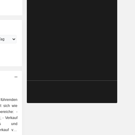
 führenden
t sich wie
ereiche: -
uf
gas und