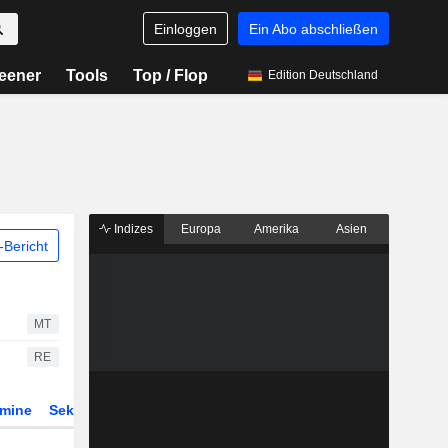
Einloggen
Ein Abo abschließen
eener
Tools
Top / Flop
Edition Deutschland
Indizes
Europa
Amerika
Asien
Bericht
MT
RE
rmine
Sektor
Derivate
ETFs