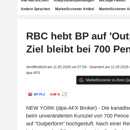
Alle Nachrichten
Analystenempfehlungen
Wichtige Fakten
Andere Sprachen
MarketScreener Artikel
MarketScreener A
RBC hebt BP auf 'Out
Ziel bleibt bei 700 Pe
Veröffentlicht am 11.05.2026 um 07:58 - Geändert am 11.05.2026
dpa-AFX
MarketScreener zu Ihren Qu
BP PLC
-0,48 %
NEW YORK (dpa-AFX Broker) - Die kanadis
beim unveränderten Kursziel von 700 Pence 
auf "Outperform" hochgestuft. Nach einer Rei