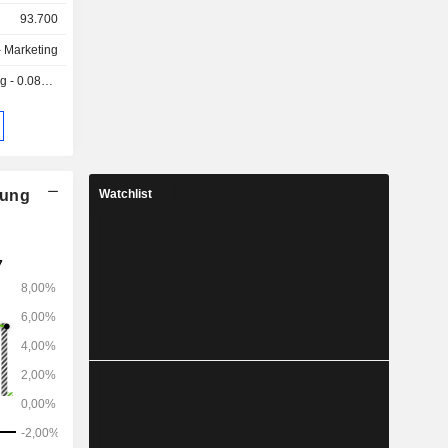
93.700
.
- Marketing
.0866 GBX
nung
Watchlist