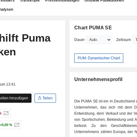
Insiders
Transkripte
Pressemitteilungen
Offizielle Publikationen
nalysen
Chart PUMA SE
hilft Puma
Dauer
Zeitraum
ken
PUM: Dynamischer Chart
Unternehmensprofil
 um 13:41
ellen hinzufügen
Teilen
Die PUMA SE ist ein in Deutschland 
Unternehmen, das sich mit dem D
%
Entwicklung, dem Verkauf und der V
von Sportschuhen, Bekleidung und A
+0,50 %
befasst. Zu den Geschäftsbere
Unternehmens zählen Europa, der 