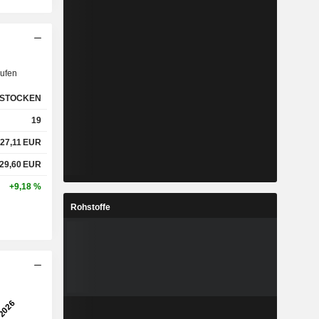
ufen
STOCKEN
19
27,11
EUR
29,60
EUR
+9,18 %
Rohstoffe