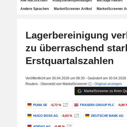
Alle Nachrichten
Analystenempfehlungen
Wichtige Fakten
Andere Sprachen
MarketScreener Artikel
MarketScreener A
Lagerbereinigung ver
zu überraschend star
Erstquartalszahlen
Veröffentlicht am 30.04.2026 um 08:30 - Geändert am 30.04.2026
Reuters - Übersetzt von MarketScreener
-
Original anzeigen
MarketScreener zu Ihren Qu
PUMA SE
-0,73 %
FRASERS GROUP PLC
-0,80 
HUGO BOSS AG
-0,03 %
DEUTSCHE BANK AG
ADIDAS AG
-0,46 %