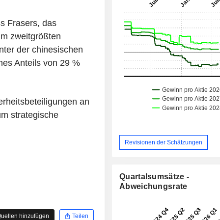
ss Frasers, das
um zweitgrößten
inter der chinesischen
nes Anteils von 29 %
erheitsbeteiligungen an
um strategische
Revisionen der Schätzungen
Quartalsumsätze -
Abweichungsrate
uellen hinzufügen
Teilen