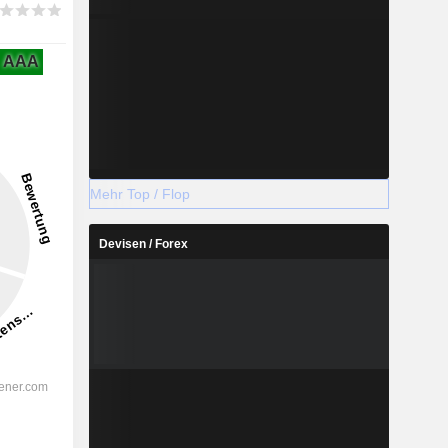
AAA
Mehr Top / Flop
Devisen / Forex