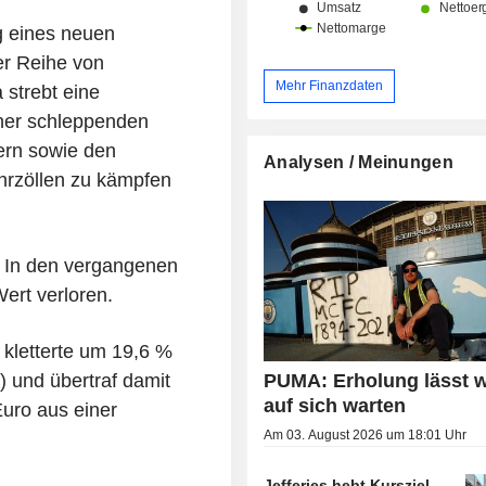
 eines neuen
er Reihe von
Mehr Finanzdaten
strebt eine
ner schleppenden
ern sowie den
Analysen / Meinungen
hrzöllen zu kämpfen
. In den vergangenen
ert verloren.
 kletterte um 19,6 %
PUMA: Erholung lässt w
r) und übertraf damit
auf sich warten
uro aus einer
Am 03. August 2026 um 18:01 Uhr
Jefferies hebt Kursziel