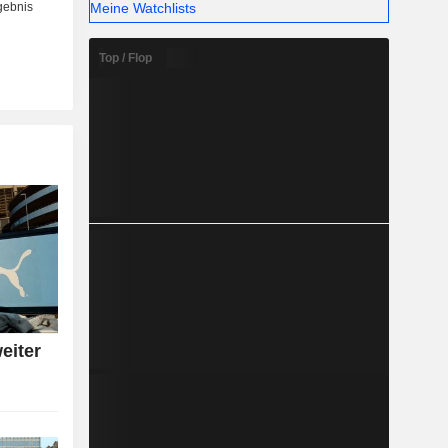
Meine Watchlists
Top / Flop
eiter