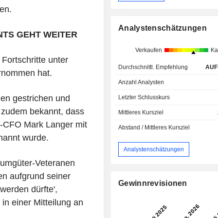
en.
Analystenschätzungen
TS GEHT WEITER
Verkaufen
Ka
Fortschritte unter
Durchschnittl. Empfehlung
AUF
ernommen hat.
Anzahl Analysten
len gestrichen und
Letzter Schlusskurs
 zudem bekannt, dass
Mittleres Kursziel
-CFO Mark Langer mit
Abstand / Mittleres Kursziel
nannt wurde.
Analystenschätzungen
sumgüter-Veteranen
en aufgrund seiner
Gewinnrevisionen
werden dürfte',
n einer Mitteilung an