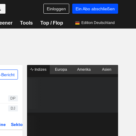
Einloggen
Ein Abo abschließen
eener
Tools
Top / Flop
Edition Deutschland
Indizes
Europa
Amerika
Asien
Bericht
DP
DJ
ine
Sektor
Derivate
ETFs