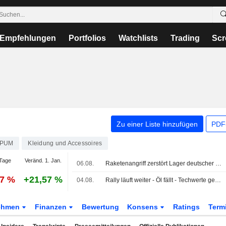
Empfehlungen
Portfolios
Watchlists
Trading
Scr
Zu einer Liste hinzufügen
PDF-
PUM
Kleidung und Accessoires
Tage
Veränd. 1. Jan.
06.08.
Raketenangriff zerstört Lager deutscher Firmen in Kiew
87 %
+21,57 %
04.08.
Rally läuft weiter - Öl fällt - Techwerte gesucht
ehmen
Finanzen
Bewertung
Konsens
Ratings
Term