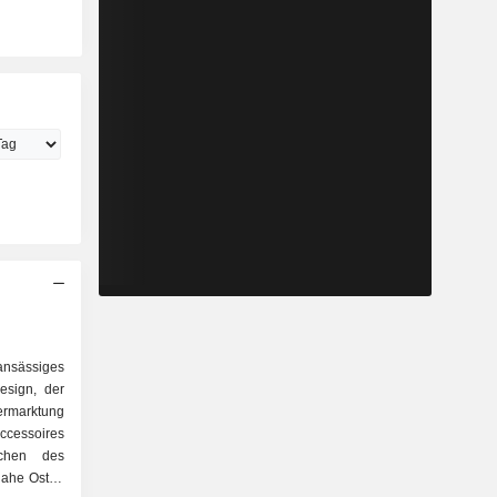
ansässiges
esign, der
ermarktung
ccessoires
ichen des
Nahe Osten