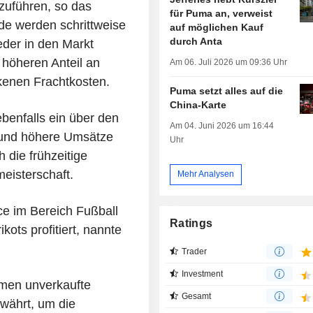
zuführen, so das
für Puma an, verweist
e werden schrittweise
auf möglichen Kauf
durch Anta
der in den Markt
 höheren Anteil an
Am 06. Juli 2026 um 09:36 Uhr
enen Frachtkosten.
Puma setzt alles auf die
China-Karte
benfalls ein über den
Am 04. Juni 2026 um 16:44
 und höhere Umsätze
Uhr
 die frühzeitige
eisterschaft.
Mehr Analysen
ce im Bereich Fußball
Ratings
ots profitiert, nannte
Trader
Investment
hmen unverkaufte
Gesamt
währt, um die