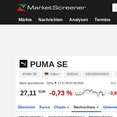
Märkte
Nachrichten
Analysen
Termine
PUMA SE
PUMA SE
Aktien
696960
DE0006969603
Markt geschlossen -
Xetra
17:37:39 07.08.2026
% 5 
27,11
-0,73 %
EUR
-3,
Übersicht
Kurse
Charts
Nachrichten
Untern