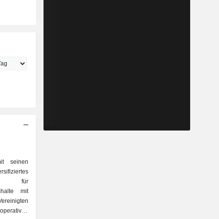
it seinen
ifiziertes
en für
shalte mit
reinigten
operativen