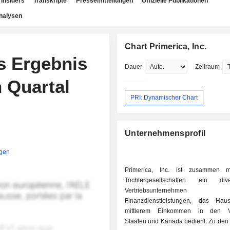
Insiders
Transkripte
Pressemitteilungen
Offizielle Publikationen
nalysen
Chart Primerica, Inc.
s Ergebnis
Dauer
Zeitraum
 Quartal
PRI: Dynamischer Chart
Unternehmensprofil
igen
Primerica, Inc. ist zusammen m
Tochtergesellschaften ein divers
Vertriebsunternehm
Finanzdienstleistungen, das Hau
mittlerem Einkommen in den Ve
Staaten und Kanada bedient. Zu den 