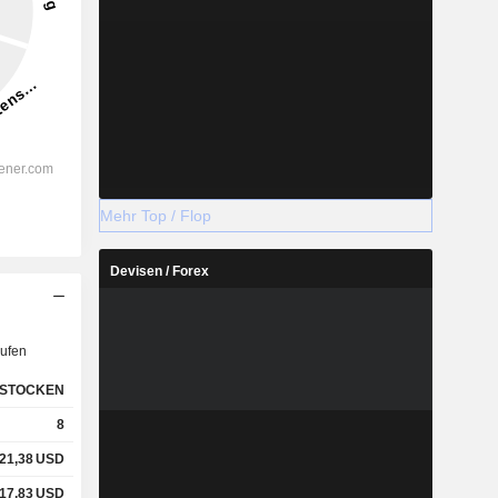
Mehr Top / Flop
Devisen / Forex
ufen
STOCKEN
8
21,38
USD
17,83
USD