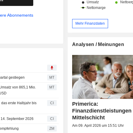
sere Abonnements
Mehr Finanzdaten
Analysen / Meinungen
artal gestiegen
MT
 Umsatz von 865,1 Mio.
MT
 USD
Primerica:
d das erste Halbjahr bis
CI
Finanzdienstleistungen 
Mittelschicht
m 14. September 2026
CI
Am 09. April 2026 um 15:51 Uhr
e Kaufempfehlung
ZM