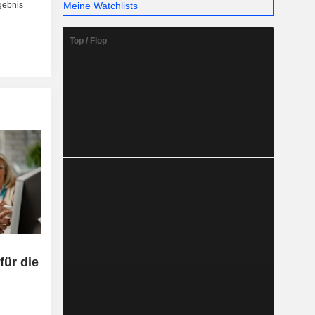
Meine Watchlists
Top / Flop
für die