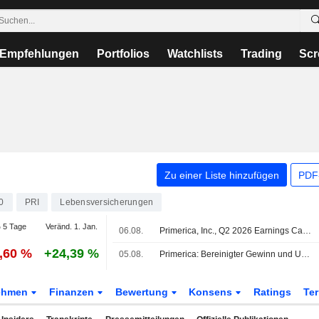
Empfehlungen
Portfolios
Watchlists
Trading
Scr
Zu einer Liste hinzufügen
PDF-
0
PRI
Lebensversicherungen
 5 Tage
Veränd. 1. Jan.
06.08.
Primerica, Inc., Q2 2026 Earnings Call, Aug 06, 2026
0,60 %
+24,39 %
05.08.
Primerica: Bereinigter Gewinn und Umsatz im zweiten Quartal gestiegen
ehmen
Finanzen
Bewertung
Konsens
Ratings
Te