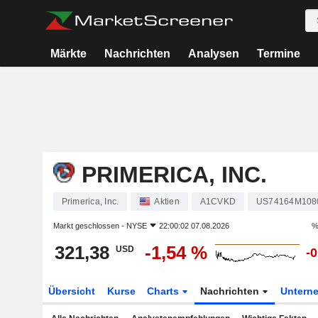
Märkte
Nachrichten
Analysen
Termine
PRIMERICA, INC.
Primerica, Inc.
Aktien
A1CVKD
US74164M108
Markt geschlossen -
NYSE
22:00:02 07.08.2026
%
321,38
-1,54 %
USD
-
Übersicht
Kurse
Charts
Nachrichten
Untern