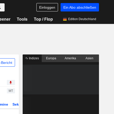
Einloggen
Ein Abo abschließen
eener
Tools
Top / Flop
Edition Deutschland
Indizes
Europa
Amerika
Asien
Bericht
MT
rmine
Sektor
Derivate
ETFs