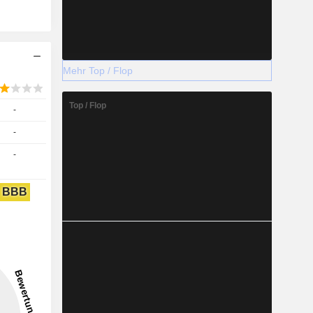
Mehr Top / Flop
Top / Flop
-
-
-
BBB