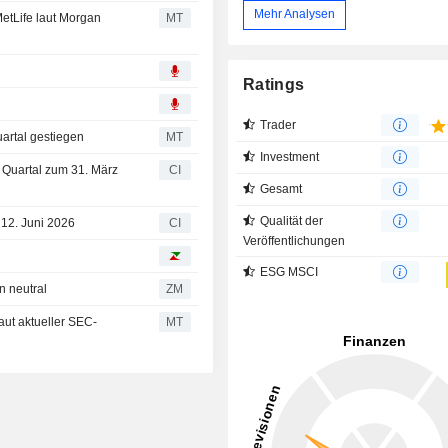
Mehr Analysen
etLife laut Morgan
MT
Ratings
Trader
artal gestiegen
MT
Investment
te Quartal zum 31. März
CI
Gesamt
Qualität der
 12. Juni 2026
CI
Veröffentlichungen
ESG MSCI
rhin neutral
ZM
aut aktueller SEC-
MT