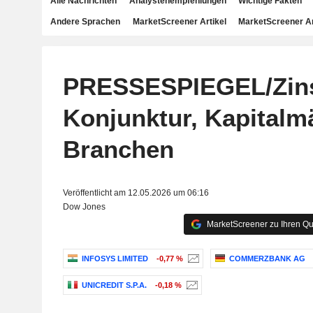
Alle Nachrichten
Analystenempfehlungen
Wichtige Fakten
Andere Sprachen
MarketScreener Artikel
MarketScreener A
PRESSESPIEGEL/Zin
Konjunktur, Kapitalmä
Branchen
Veröffentlicht am 12.05.2026 um 06:16
Dow Jones
MarketScreener zu Ihren Qu
INFOSYS LIMITED
-0,77 %
COMMERZBANK AG
UNICREDIT S.P.A.
-0,18 %