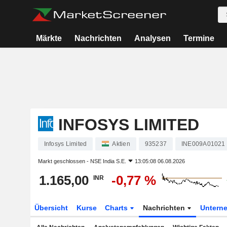
Märkte
Nachrichten
Analysen
Termine
INFOSYS LIMITED
Infosys Limited
Aktien
935237
INE009A01021
Markt geschlossen -
NSE India S.E.
13:05:08 06.08.2026
1.165,00
-0,77 %
INR
Übersicht
Kurse
Charts
Nachrichten
Untern