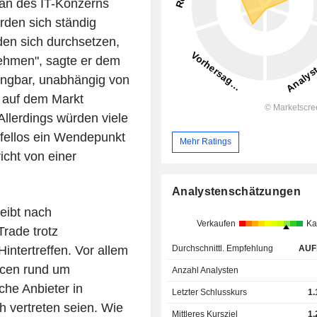
an des IT-Konzerns
rden sich ständig
den sich durchsetzen,
ehmen", sagte er dem
ingbar, unabhängig von
 auf dem Markt
Allerdings würden viele
ifellos ein Wendepunkt
Mehr Ratings
icht von einer
Analystenschätzungen
eibt nach
Verkaufen
Ka
Trade trotz
Durchschnittl. Empfehlung
AUF
 Hintertreffen. Vor allem
cen rund um
Anzahl Analysten
che Anbieter in
Letzter Schlusskurs
1.
vertreten seien. Wie
Mittleres Kursziel
1.