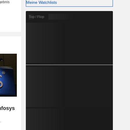
Meine Watchlists
nstiges (3
a (57,9 %),
Top / Flop
nfosys
r