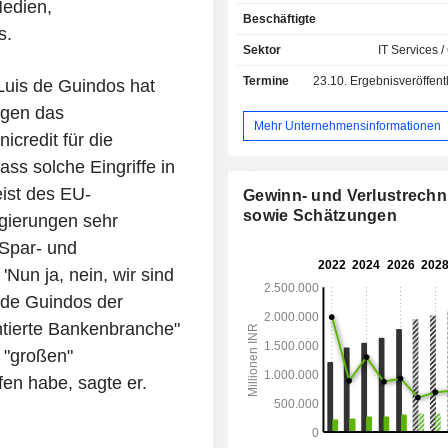
fortschrittliche Technologien; - I
Medien,
Beschäftigte
Dienstleistungen für Unternehmen
s.
Anwendungsentwicklung und -
Sektor
IT Services /
unabhängige Validierungs
Termine
23.10.
Ergebnisveröffentlichun
is de Guindos hat
Infrastrukturmanagement,
Ingenieursdienstleistungen, 
egen das
Produktentwicklung und Lebenszyklu
Mehr Unternehmensinformationen
credit für die
sowie Geschäftsprozessmanag
Produkte, Geschäftsplattformen un
ss solche Eingriffe in
zur Beschleunigung von Innova
ist des EU-
Gewinn- und Verlustrech
Bereich geistiges Eigentum, darunt
sowie Schätzungen
egierungen sehr
TM, unser Bankprodukt, das Lösung
Kernbankgeschäfte, das Mobile B
 Spar- und
das E-Banking von Privat-, Fi
'Nun ja, nein, wir sind
Universalbanken weltweit bietet; - neuer
e de Guindos der
Bereiche wie Cloud Com
Unternehmensmobilität und Nachhaltigk
ntierte Bankenbranche"
Nettoumsatz verteilt sich nach Märk
 "großen"
Bereiche Finanzen (27,7 %), Einzel
en habe, sagte er.
Logistik (13,5 %), Fertigungsindustri
Energie und Versorgungsunterneh
%), Telekommunikationsdienstleistu
%), Technologie (8 %), Biowissensc