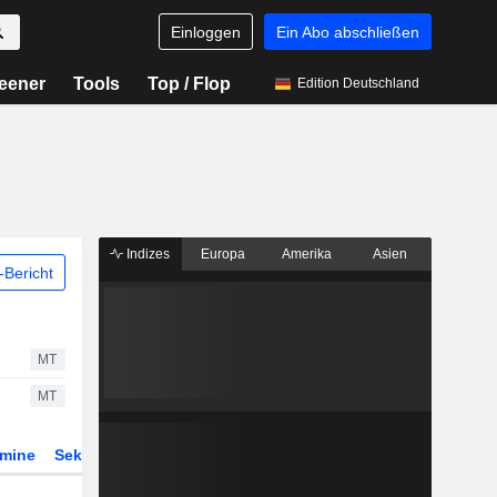
Einloggen
Ein Abo abschließen
eener
Tools
Top / Flop
Edition Deutschland
Indizes
Europa
Amerika
Asien
Bericht
MT
MT
rmine
Sektor
Derivate
ETFs