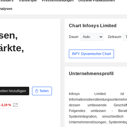
Insiders
Transkripte
Pressemitteilungen
Offizielle Publikationen
nalysen
Chart Infosys Limited
sen,
Dauer
Zeitraum
rkte,
INFY: Dynamischer Chart
Unternehmensprofil
ellen hinzufügen
Teilen
Infosys Limited i
Informationsdienstleistungsunterneh
-2,19 %
dessen umfassende Geschäfts
Folgendes umfassen: - Beratung und
Systemintegration, einschließlich
Unternehmenslösungen, Systeminteg