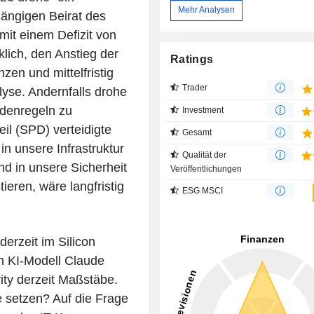
Mehr Analysen
hängigen Beirat des
 mit einem Defizit von
klich, den Anstieg der
Ratings
en und mittelfristig
Trader
lyse. Andernfalls drohe
denregeln zu
Investment
il (SPD) verteidigte
Gesamt
in unsere Infrastruktur
Qualität der
d in unsere Sicherheit
Veröffentlichungen
tieren, wäre langfristig
ESG MSCI
rzeit im Silicon
en KI-Modell Claude
ity derzeit Maßstäbe.
 setzen? Auf die Frage