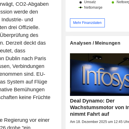
wägt, CO2-Abgaben
Gesundheitswesen (7,3 %) sowie So
%). Der Nettoumsatz verteilt sich geografisch
ission werde den
wie folgt: Indien (3,1 %), Nordamerik
 Industrie- und
Europa (29,8 %) und andere (9,2 %).
Mehr Finanzdaten
n drei Offizielle.
 Überprüfung des
. Derzeit deckt das
Analysen / Meinungen
eutet, dass
on Dublin nach Paris
sen, Verbindungen
genommen sind. EU-
 das System auf Flüge
ernative Bemühungen
chaften keine Früchte
Deal Dynamo: Der
Wachstumsmotor von I
nimmt Fahrt auf
Regierung vor einer
Am 18. Dezember 2025 um 12:45 Uh
26 drohe "ein