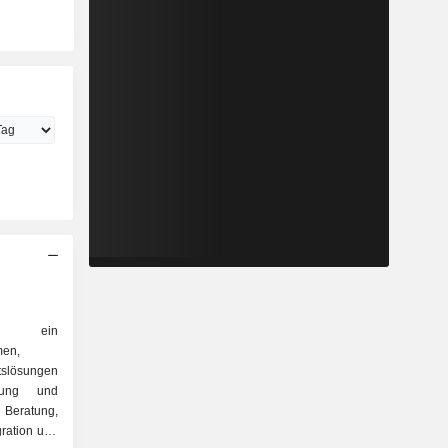
st ein
men,
lösungen
 Beratung,
ration und