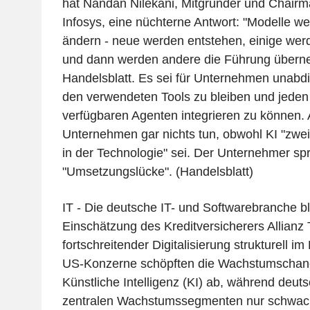
hat Nandan Nilekani, Mitgründer und Chairm
Infosys, eine nüchterne Antwort: "Modelle we
ändern - neue werden entstehen, einige wer
und dann werden andere die Führung übern
Handelsblatt. Es sei für Unternehmen unabd
den verwendeten Tools zu bleiben und jeden
verfügbaren Agenten integrieren zu können. 
Unternehmen gar nichts tun, obwohl KI "zwe
in der Technologie" sei. Der Unternehmer spr
"Umsetzungslücke". (Handelsblatt)
IT - Die deutsche IT- und Softwarebranche bl
Einschätzung des Kreditversicherers Allianz 
fortschreitender Digitalisierung strukturell im
US-Konzerne schöpften die Wachstumschan
Künstliche Intelligenz (KI) ab, während deuts
zentralen Wachstumssegmenten nur schwach 