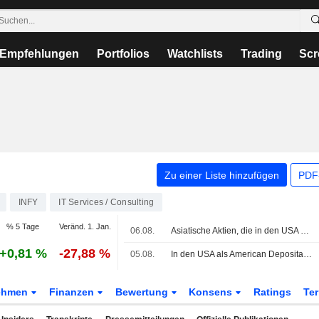
Empfehlungen
Portfolios
Watchlists
Trading
Scr
Zu einer Liste hinzufügen
PDF-
INFY
IT Services / Consulting
% 5 Tage
Veränd. 1. Jan.
06.08.
Asiatische Aktien, die in den USA als American Depositary Receipts gehandelt werden, legen am Donnerstag im Handel zu
+0,81 %
-27,88 %
05.08.
In den USA als American Depositary Receipts gehandelte asiatische Aktien legen im Mittwochshandel zu
ehmen
Finanzen
Bewertung
Konsens
Ratings
Te