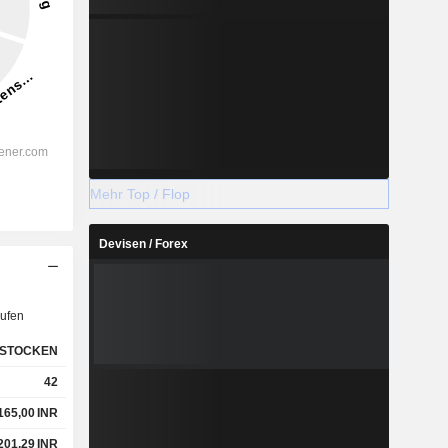
Mehr Top / Flop
Devisen / Forex
ufen
STOCKEN
42
165,00
INR
201,29
INR