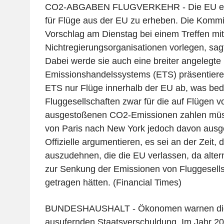
CO2-ABGABEN FLUGVERKEHR - Die EU er
für Flüge aus der EU zu erheben. Die Komm
Vorschlag am Dienstag bei einem Treffen mit
Nichtregierungsorganisationen vorlegen, sagte
Dabei werde sie auch eine breiter angelegte
Emissionshandelssystems (ETS) präsentieren
ETS nur Flüge innerhalb der EU ab, was bed
Fluggesellschaften zwar für die auf Flügen v
ausgestoßenen CO2-Emissionen zahlen müs
von Paris nach New York jedoch davon aus
Offizielle argumentieren, es sei an der Zeit,
auszudehnen, die die EU verlassen, da alt
zur Senkung der Emissionen von Fluggesells
getragen hätten. (Financial Times)
BUNDESHAUSHALT - Ökonomen warnen die 
ausufernden Staatsverschuldung. Im Jahr 20