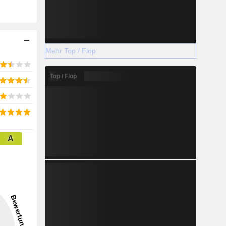
Mehr Top / Flop
Top / Flop
A