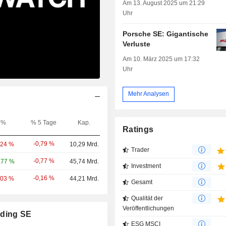
Am 13. August 2025 um 21:29
Uhr
Porsche SE: Gigantische
Verluste
Am 10. März 2025 um 17:32
Uhr
Mehr Analysen
%
% 5 Tage
Kap.
Ratings
-0,79 %
,24 %
10,29 Mrd.
Trader
-0,77 %
,77 %
45,74 Mrd.
Investment
-0,16 %
,03 %
44,21 Mrd.
Gesamt
Qualität der
Veröffentlichungen
lding SE
ESG MSCI