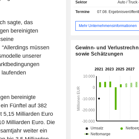
Finanzdienstleistungen (Absatzfin
Sektor
Auto / Truck 
Versicherung, etc.) an. Darüber hina
Termine
07.08.
Ergebnisveröffentlichun
Porsche Automobil Holding SE 
Anteile an der European Transport
ch sagte, das
(Entwicklung von Mobilitätslösungen
Mehr Unternehmensinformationen
en bereinigten
Inrix (Entwicklung von 
Anwendungslösungen für den Straß
 seine
Vereinigte Staaten) und in d
. "Allerdings müssen
Gewinn- und Verlustrech
Markforged und Seurat (Entwic
sowie Schätzungen
tsmodelle unserer
Drucklösungen).
arktbedingungen
e laufenden
gen bereinigte
ein Fünftel auf 382
t 5,15 Milliarden Euro
0 Milliarden Euro. Die
samtjahr weiter ein