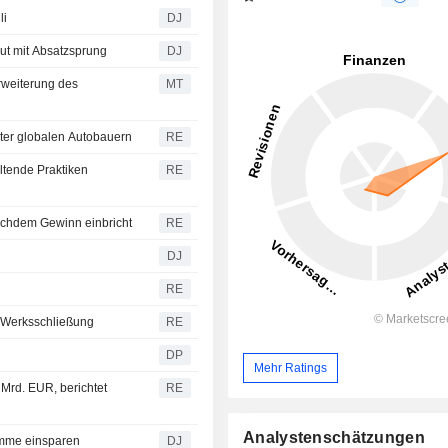
li
DJ
eut mit Absatzsprung
DJ
rweiterung des
MT
nter globalen Autobauern
RE
eltende Praktiken
RE
nachdem Gewinn einbricht
RE
DJ
RE
e Werksschließung
RE
DP
Mehr Ratings
Mrd. EUR, berichtet
RE
Analystenschätzungen
umme einsparen
DJ