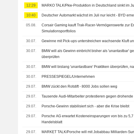
12:29
MARKO TALK/Pkw-Produktion in Deutschland sinkt im Ju
10:40
Deutscher Automarkt wächst im Juli nur leicht - BYD ern
05.08.
Corsair Gaming kauft Trak-Racer-Vermögenswerte zur E
Simulationsportfolios
30.07.
Gewinne mit Pick-ups unterstreichen wachsende Kluft u
30.07.
BMW will als Gewinn einbricht bisher als 'unantastbar' g
überprüfen
30.07.
BMW will bislang 'unantastbare' Praktiken überprüfen, 
30.07.
PRESSESPIEGEL/Unternehmen
29.07.
BMW zückt den Rotstift - 8000 Jobs sollen weg
29.07.
Tausende Audi-Mitarbeiter protestieren gegen drohend
29.07.
Porsche-Gewinn stabilisiert sich - aber die Krise bleibt
29.07.
Porsche AG erwartet Kosteneinsparungen von bis zu 5,7 
Handelsblatt
29.07.
MARKET TALK/Porsche will mit Jobabbau Milliarden-S