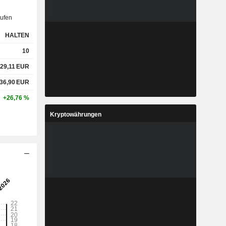
ufen
HALTEN
10
29,11
EUR
36,90
EUR
+26,76 %
Kryptowährungen