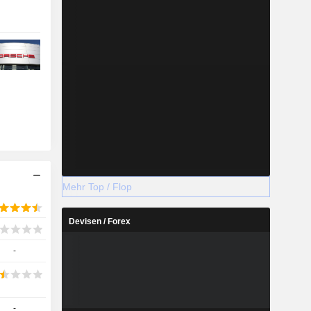
Mehr Top / Flop
Devisen / Forex
-
-