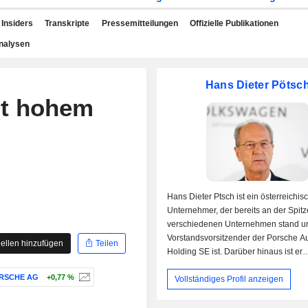
Insiders
Transkripte
Pressemitteilungen
Offizielle Publikationen
nalysen
Hans Dieter Pötsc
it hohem
Hans Dieter Ptsch ist ein österreichis
Unternehmer, der bereits an der Spit
verschiedenen Unternehmen stand u
Vorstandsvorsitzender der Porsche A
ellen hinzufügen
Teilen
Holding SE ist. Darüber hinaus ist er
Aufsichtsratsvorsitzender der Volks
RSCHE AG
+0,77 %
Vollständiges Profil anzeigen
und Mitglied im Vorstand von 9 weite
Unternehmen. In seiner bisherigen L
war er Vorsitzender des Vorstands der