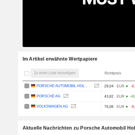
Im Artikel erwähnte Wertpapiere
Zu einer Liste hinzufügen
Richtpreis
PORSCHE AUTOMOBIL HOLDING SE
29,04
EUR
-0
PORSCHE AG
43,82
EUR
+0
VOLKSWAGEN AG
76,06
EUR
-0
Aktuelle Nachrichten zu Porsche Automobil Ho