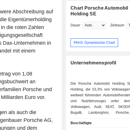
Vorsitzender des Vorstands der Traub
Chart Porsche Automobil
were Abschreibung auf
Geschäftsführer Finanzen & Verwaltu
Holding SE
TRUMPF GmbH + Co. KG, Leiter Kon
die Eigentümerholding
Controlling der Bayerische Motoren 
Dauer
Zeitraum
in die roten Zahlen
Leiter Controlling der Ginion Overijse
Aufsichtsratsvorsitzender der VOL
igungsgesellschaft
FINANCIAL SERVICES AG,
das Dax-Unternehmen in
PAH3: Dynamischer Chart
Aufsichtsratsvorsitzender der Volks
Handel mit einem
GmbH, Aufsichtsratsvorsitzender der
Volkswagen Leasing GmbH und
Unternehmensprofil
Aufsichtsratsvorsitzender der Bizerba
KG. Er hat ein Studium an der Techni
etrag von 1,08
Universität Darmstadt absolviert.
ungsbuchwert an
Die Porsche Automobil Holding S
rfamilien Porsche und
Holding, die 53,3% von Volkswag
weltweit führenden Automobilherstell
Milliarden Euro vor.
und Nutzfahrzeuge) unter de
Volkswagen, Audi, SEAT, SKODA,
en als auch die
Bugatti, Lamborghini, Porsche
Volkswagen Commercial Vehicles, 
wagenbauer Porsche AG,
Beschäftigte
MAN. Die Gruppe biete
ngungen und dem