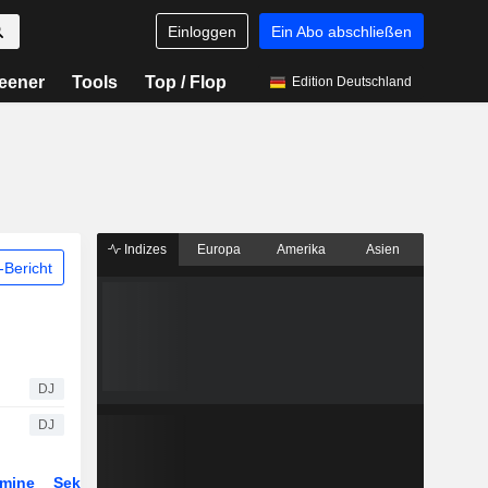
Einloggen
Ein Abo abschließen
eener
Tools
Top / Flop
Edition Deutschland
Indizes
Europa
Amerika
Asien
Bericht
DJ
DJ
rmine
Sektor
Derivate
ETFs