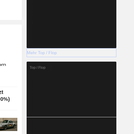
Mehr Top / Flop
Top / Flop
zt
,0%)