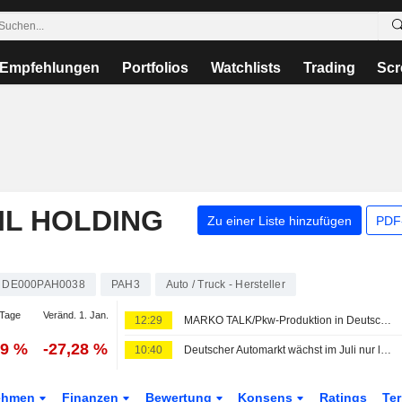
Empfehlungen
Portfolios
Watchlists
Trading
Scr
L HOLDING
Zu einer Liste hinzufügen
PDF-
DE000PAH0038
PAH3
Auto / Truck - Hersteller
Tage
Veränd. 1. Jan.
12:29
MARKO TALK/Pkw-Produktion in Deutschland sinkt im Juli
79 %
-27,28 %
10:40
Deutscher Automarkt wächst im Juli nur leicht - BYD erneut mit Absatzsprung
ehmen
Finanzen
Bewertung
Konsens
Ratings
Te